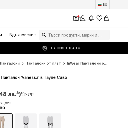
BG
1
и
Вдъхновение
НАЛОЖЕН ПЛАТЕЖ
Панталони
Панталони от плат
InWear Панталони от плат
 Панталон 'Vanessa' в Таупе Сиво
48 лв.³)
48 лв.³)
с ДДС
с ДДС
48 лв.³)
с ДДС
:
:
23,92 €
23,92 €
иво
:
23,92 €