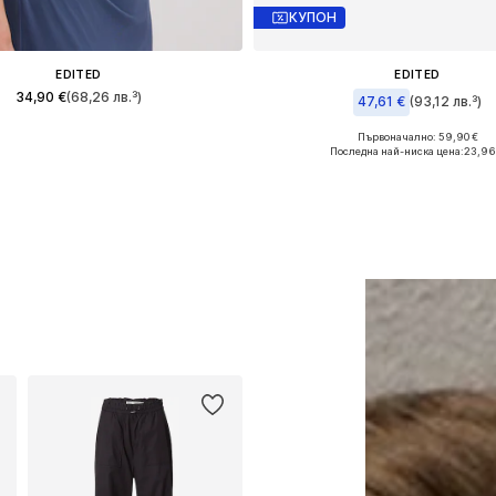
КУПОН
EDITED
EDITED
34,90 €
(68,26 лв.³)
47,61 €
(93,12 лв.³)
Налични размери: 1
Първоначално: 59,90 €
Налични размери: S, M
Последна най-ниска цена:
23,96
Добави в кошницата
Добави в кошницат