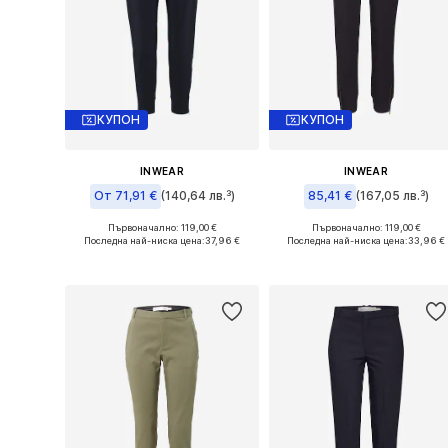
КУПОН
КУПОН
INWEAR
INWEAR
От 71,91 €
(140,64 лв.³)
85,41 €
(167,05 лв.³)
Първоначално: 119,00 €
Първоначално: 119,00 €
Налични размери: 34, 36, 38, 44
Налични размери: 34, 36, 40, 4
Последна най-ниска цена:
37,96 €
Последна най-ниска цена:
33,96 €
Добави в кошницата
Добави в кошницата