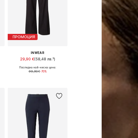
ПРОМОЦИЯ
INWEAR
29,90 €
(58,48 лв.³)
Последна най-ниска цена:
Налични размери: 34, 36, 40
99,90 €
-70%
2
Добави в кошницата