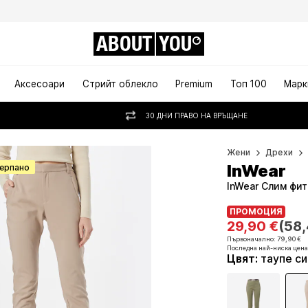
ABOUT
YOU
Аксесоари
Стрийт облекло
Premium
Топ 100
Марк
30 ДНИ ПРАВО НА ВРЪЩАНЕ
Жени
Дрехи
InWear
черпано
InWear Слим фит
ПРОМОЦИЯ
ПРОМОЦИЯ
ПРОМОЦИЯ
29,90 €
29,90 €
(58,
(58,
29,90 €
(58,
Първоначално: 79,90 €
Първоначално: 79,90 €
Последна най-ниска цена
Последна най-ниска цена
Първоначално: 79,90 €
Цвят
:
таупе с
Последна най-ниска цена