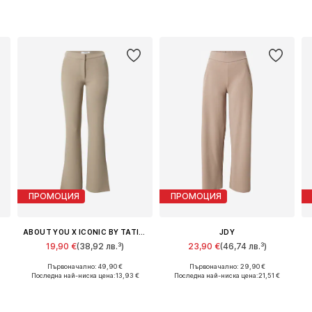
ПРОМОЦИЯ
ПРОМОЦИЯ
ABOUT YOU X ICONIC BY TATIANA KUCHAROVA
JDY
19,90 €
(38,92 лв.³)
23,90 €
(46,74 лв.³)
Първоначално: 49,90 €
Първоначално: 29,90 €
Налични размери: 34, 36, 38, 40, 42, 44
Предлага се в много размери
Последна най-ниска цена:
13,93 €
Последна най-ниска цена:
21,51 €
Добави в кошницата
Добави в кошницата