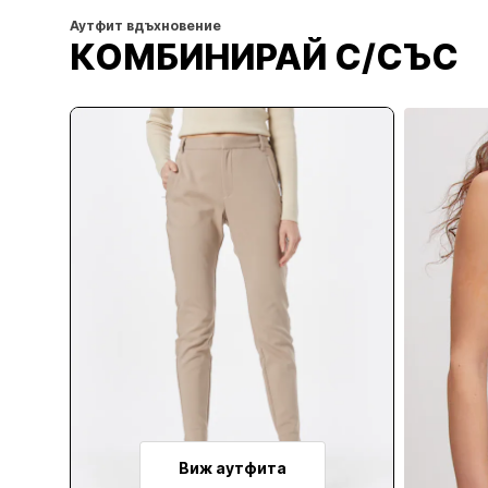
Аутфит вдъхновение
КОМБИНИРАЙ С/СЪС
Виж аутфита