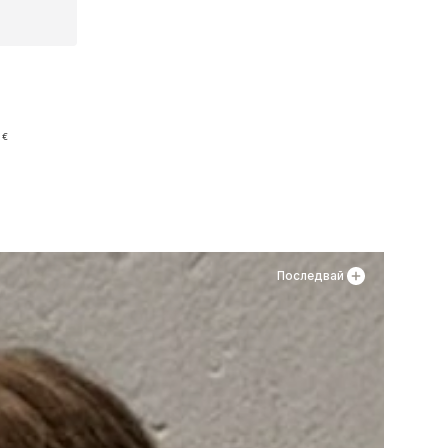
 €
а
Последвай