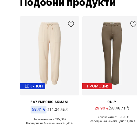
Подобни продукти
КУПОН
ПРОМОЦИЯ
EA7 EMPORIO ARMANI
ONLY
29,90 €
(58,48 лв.³)
58,41 €
(114,24 лв.³)
Първоначално: 39,90 €
Предлага се в много размери
Първоначално: 135,00 €
Налични размери: 36, 38, 40, 42
Последна най-ниска цена:
11,96 €
Последна най-ниска цена:
45,43 €
Добави в кошницата
Добави в кошницата