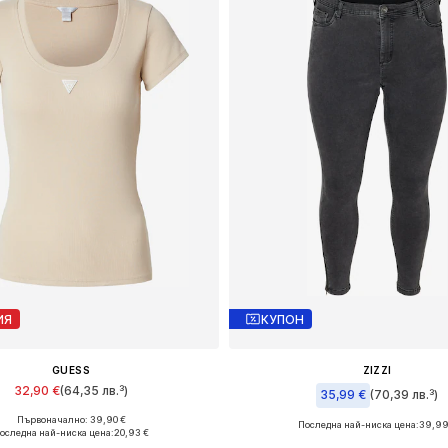
ИЯ
КУПОН
GUESS
ZIZZI
32,90 €
(64,35 лв.³)
35,99 €
(70,39 лв.³)
Първоначално: 39,90 €
Последна най-ниска цена:
39,99
Налични размери: XS, S, M, L
оследна най-ниска цена:
20,93 €
Предлага се в много разме