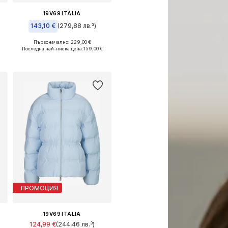
19V69 ITALIA
143,10 €
(279,88 лв.³)
Първоначално: 229,00 €
Налични размери: XS, L, XL
Последна най-ниска цена:
159,00 €
Добави в кошницата
ПРОМОЦИЯ
19V69 ITALIA
124,99 €
(244,46 лв.³)