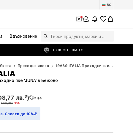
BG
1
и
Вдъхновение
НАЛОЖЕН ПЛАТЕЖ
Якета
Преходни якета
19V69 ITALIA Преходни якета
ALIA
еходно яке 'JUNA' в Бежово
08,77 лв.³)
с ДДС
08,77 лв.³)
с ДДС
:
299,00 €
-30%
:
299,00 €
-30%
е. Спести до 10%🎉