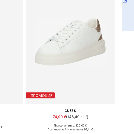
ПРОМОЦИЯ
GUESS
74,90 €
(146,49 лв.³)
Първоначално: 125,00 €
 €
Налични размери: 36, 37, 38, 39, 40, 41
ри
Последна най-ниска цена:
67,41 €