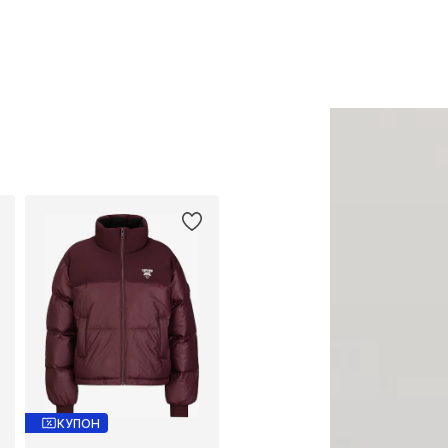
Добави в кошницата
Добави в кошницат
КУПОН