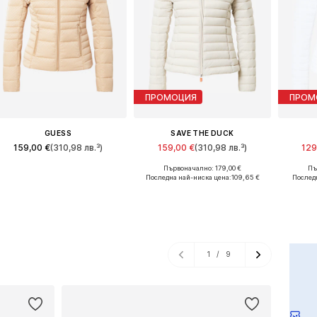
ПРОМОЦИЯ
ПРОМ
GUESS
SAVE THE DUCK
159,00 €
(310,98 лв.³)
159,00 €
(310,98 лв.³)
129
Първоначално: 179,00 €
Пъ
Налични размери: XS, S, M, L, XL, XXL
Предлага се в много размери
Последна най-ниска цена:
109,65 €
Последн
Добави в кошницата
Добави в кошницата
Доба
1
/
9