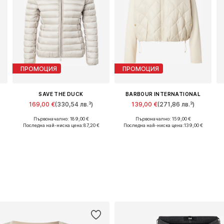
ПРОМОЦИЯ
ПРОМОЦИЯ
SAVE THE DUCK
BARBOUR INTERNATIONAL
169,00 €
(330,54 лв.³)
139,00 €
(271,86 лв.³)
Първоначално: 189,00 €
Първоначално: 159,00 €
Налични размери: S, M, L, XL, XXL, XXXL
Налични размери: S, M, L, XL, XXL
Последна най-ниска цена:
87,20 €
Последна най-ниска цена:
139,00 €
Добави в кошницата
Добави в кошницата