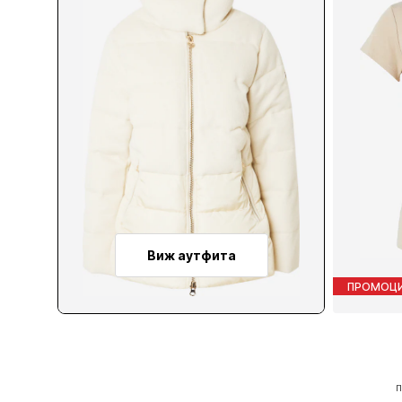
Виж аутфита
ПРОМОЦ
П