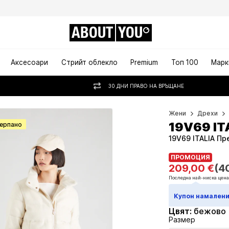
ABOUT
YOU
Аксесоари
Стрийт облекло
Premium
Топ 100
Марк
30 ДНИ ПРАВО НА ВРЪЩАНЕ
Жени
Дрехи
19V69 IT
черпано
19V69 ITALIA Пр
ПРОМОЦИЯ
ПРОМОЦИЯ
209,00 €
(4
209,00 €
(4
Последна най-ниска цена
Последна най-ниска цена
Купон намалени
Цвят
:
бежово
Размер