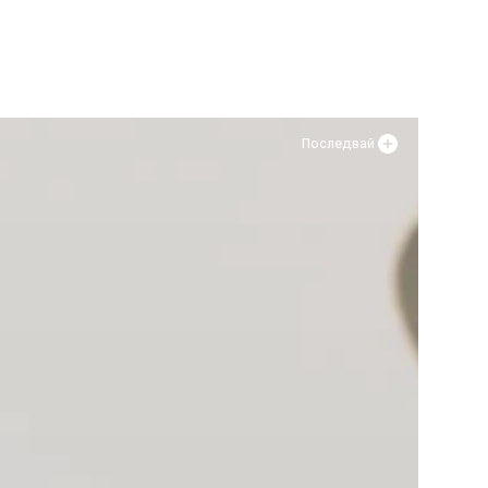
Добави в кошницата
а
Последвай