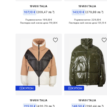
19V69 ITALIA
19V69 ITALIA
107,10 €
(209,47 лв.³)
143,10 €
(279,88 лв.³)
Първоначално: 199,00 €
Първоначално: 229,00 €
Налични размери: XS
Налични размери: M, L, XL
Последна най-ниска цена:
119,00 €
Последна най-ниска цена:
135,15 €
Добави в кошницата
Добави в кошницата
КУПОН
КУПОН
19V69 ITALIA
19V69 ITALIA
215,10 €
(420,70 лв.³)
148,50 €
(290,44 лв.³)