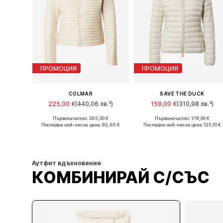
ПРОМОЦИЯ
ПРОМОЦИЯ
COLMAR
SAVE THE DUCK
225,00 €
(440,06 лв.³)
159,00 €
(310,98 лв.³)
Първоначално: 285,00 €
Първоначално: 179,00 €
Налични размери: S, M
Предлага се в много размери
Последна най-ниска цена:
92,65 €
Последна най-ниска цена:
125,10 €
Добави в кошницата
Добави в кошницата
Аутфит вдъхновение
КОМБИНИРАЙ С/СЪС