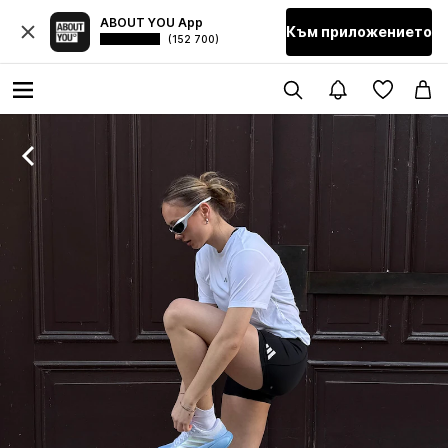
ABOUT YOU App
Към приложението
(152 700)