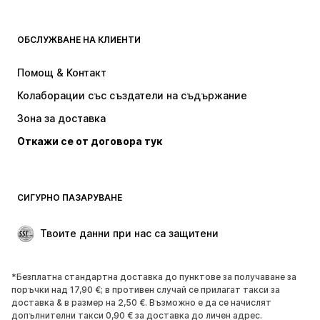
ДРЕХИ
ОБСЛУЖВАНЕ НА КЛИЕНТИ
НОВО
Популярно
Рокли
Дънки
Помощ & Контакт
Тениски и топове
Панталони
Колаборации със създатели на съдържание
Якета
Пуловери и Трикотаж
Зона за доставка
Бельо
Блузи и туники
Откажи се от договора тук
Палта
Поли
Бански и плажна мода
Суичъри
Блейзери
Гащеризони и комбинезони
СИГУРНО ПАЗАРУВАНЕ
Големи размери
Мода за бременни
Специални Поводи
ЕКСКЛУЗИВНО
Твоите данни при нас са защитени
Рециклиране
*Безплатна стандартна доставка до пунктове за получаване за
ОБУВКИ
поръчки над 17,90 €; в противен случай се прилагат такси за
доставка & в размер на 2,50 €. Възможно е да се начислят
НОВО
Популярно
допълнителни такси 0,90 € за доставка до личен адрес.