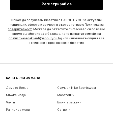
Регистрирай се
Искам да получавам бюлетин от ABOUT YOU за актуални
тенденции, оферти и ваучери в съответствие с
Политика за
поверителност
. Можете да оттеглите съгласието си по всяко
време с действие за в бъдеще, като изпратите имейл на
obsluzhvanenaklienti@aboutyou.bg
или използвате опцията за
отписване в края на всеки бюлетин.
КАТЕГОРИИ ЗА ЖЕНИ
Дамско бельо
Суичъри Nike Sportswear
Мъжка мода
Маратонки
Чанти
Бижута за жени
Раници за жени
Сутиени