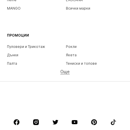
MANGO
Всички марки
ПРОМОЦИИ
Пуловери и Трикотаж
Рокли
Дънки
Якета
Палта
Тениски и топове
Още
Панталони
Бельо
Поли
Блузи и туники
Суичъри
Блейзери
Бански и плажна мода
Гащеризони и комбинезони
Големи размери
Мода за бременни
Обувки
Спорт
Аксесоари
Premium