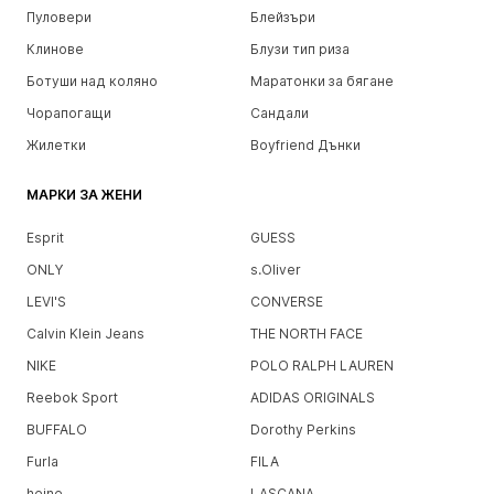
Пуловери
Блейзъри
Клинове
Блузи тип риза
Ботуши над коляно
Маратонки за бягане
Чорапогащи
Сандали
Жилетки
Boyfriend Дънки
МАРКИ ЗА ЖЕНИ
Esprit
GUESS
ONLY
s.Oliver
LEVI'S
CONVERSE
Calvin Klein Jeans
THE NORTH FACE
NIKE
POLO RALPH LAUREN
Reebok Sport
ADIDAS ORIGINALS
BUFFALO
Dorothy Perkins
Furla
FILA
heine
LASCANA