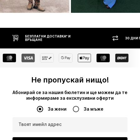
30 ДНИ ПРАВО НА ВРЪЩАНЕ
НАЛ
Не пропускай нищо!
Абонирай се за нашия бюлетин и ще можем да те
информираме за ексклузивни оферти
За жени
За мъже
Твоят имейл адрес