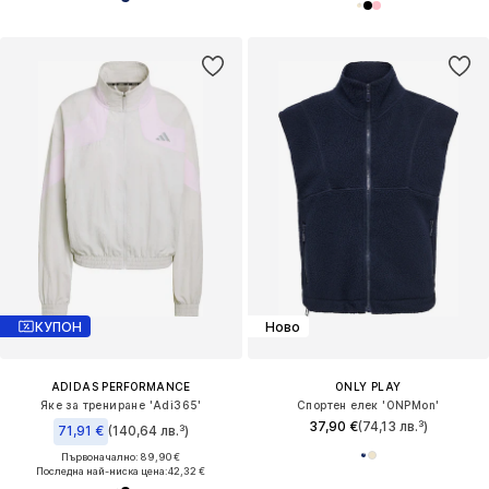
КУПОН
Ново
ADIDAS PERFORMANCE
ONLY PLAY
Яке за трениране 'Adi365'
Спортен елек 'ONPMon'
37,90 €
(74,13 лв.³)
71,91 €
(140,64 лв.³)
Първоначално: 89,90 €
Последна най-ниска цена:
42,32 €