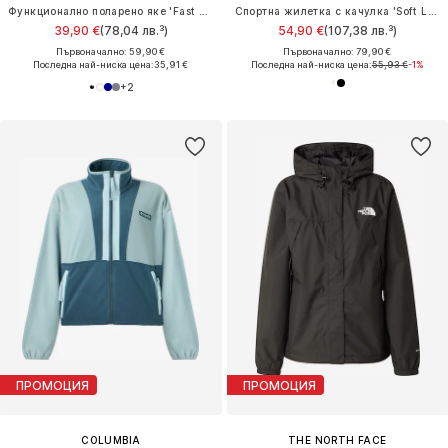
Функционално поларено яке 'Fast Trek II'
Спортна жилетка с качулка 'Soft Lux'
39,90 €
(78,04 лв.³)
54,90 €
(107,38 лв.³)
Първоначално: 59,90 €
Първоначално: 79,90 €
Последна най-ниска цена:
35,91 €
Последна най-ниска цена:
55,93 €
-1%
+
2
ПРОМОЦИЯ
ПРОМОЦИЯ
COLUMBIA
THE NORTH FACE