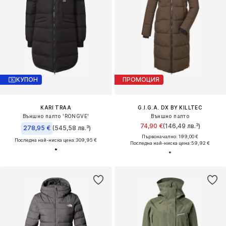
КУПОН
ПРОМОЦИЯ
KARI TRAA
G.I.G.A. DX BY KILLTEC
Външно палто 'RONGVE'
Външно палто
74,90 €
(146,49 лв.³)
278,95 €
(545,58 лв.³)
Първоначално: 199,00 €
Последна най-ниска цена:
309,95 €
Последна най-ниска цена:
59,92 €