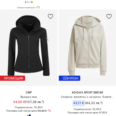
ПРОМОЦИЯ
КУПОН
CMP
ADIDAS SPORTSWEAR
Външно яке
Спортна жилетка с качулка 'Essentials'
54,90 €
(107,38 лв.³)
43,11 €
(84,32 лв.³)
Първоначално: 79,90 €
Първоначално: 54,90 €
Последна най-ниска цена:
59,42 €
-7%
Последна най-ниска цена:
47,90 €