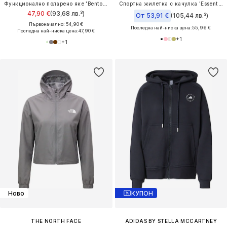
Функционално поларено яке 'Benton Springs'
Спортна жилетка с качулка 'Essentials'
47,90 €
(93,68 лв.³)
От 53,91 €
(105,44 лв.³)
Първоначално: 54,90 €
Последна най-ниска цена:
55,96 €
Последна най-ниска цена:
47,90 €
+
1
+
1
Ново
КУПОН
THE NORTH FACE
ADIDAS BY STELLA MCCARTNEY