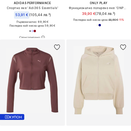
ADIDAS PERFORMANCE
ONLY PLAY
Спортно яке 'Adi365 Essentials'
Функционално поларено яке 'ONPMon'
39,90 €
(78,04 лв.³)
53,91 €
(105,44 лв.³)
Последна най-ниска цена:
44,90 €
-11%
Първоначално: 69,90 €
Последна най-ниска цена:
59,90 €
КУПОН