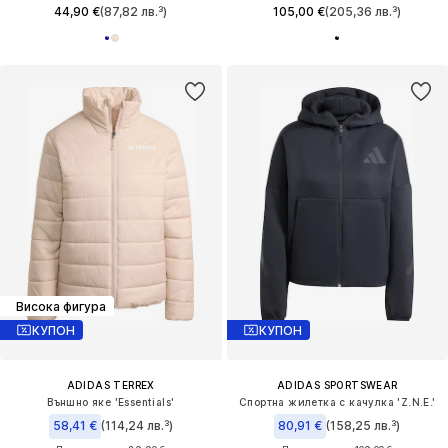
44,90 €
(87,82 лв.³)
105,00 €
(205,36 лв.³)
Висока фигура
КУПОН
КУПОН
ADIDAS TERREX
ADIDAS SPORTSWEAR
Външно яке 'Essentials'
Спортна жилетка с качулка 'Z.N.E.'
58,41 €
(114,24 лв.³)
80,91 €
(158,25 лв.³)