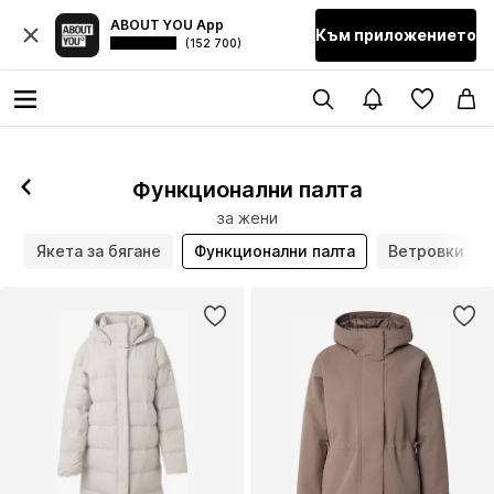
ABOUT YOU App
Към приложението
(152 700)
Функционални палта
за жени
а
Якета за бягане
Функционални палта
Ветровки