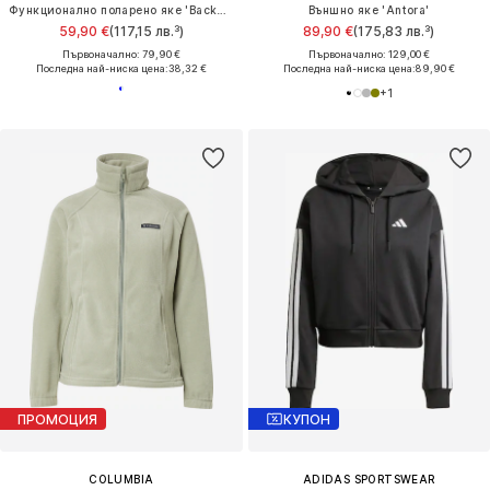
Функционално поларено яке 'Backbowl™ II'
Външно яке 'Antora'
59,90 €
(117,15 лв.³)
89,90 €
(175,83 лв.³)
Първоначално: 79,90 €
Първоначално: 129,00 €
Последна най-ниска цена:
38,32 €
Последна най-ниска цена:
89,90 €
+
1
ПРОМОЦИЯ
КУПОН
COLUMBIA
ADIDAS SPORTSWEAR