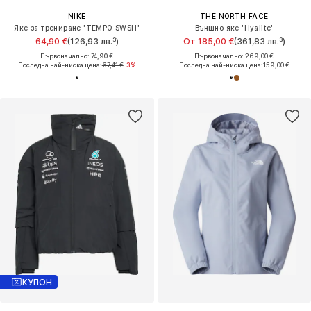
NIKE
THE NORTH FACE
Яке за трениране 'TEMPO SWSH'
Външно яке 'Hyalite'
64,90 €
(126,93 лв.³)
От 185,00 €
(361,83 лв.³)
Първоначално: 74,90 €
Първоначално: 269,00 €
Последна най-ниска цена:
67,41 €
-3%
Последна най-ниска цена:
159,00 €
КУПОН