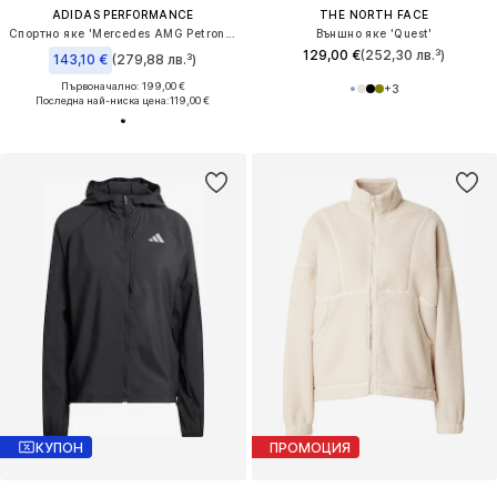
ADIDAS PERFORMANCE
THE NORTH FACE
Спортно яке 'Mercedes AMG Petronas Formula 1 Team'
Външно яке 'Quest'
129,00 €
(252,30 лв.³)
143,10 €
(279,88 лв.³)
Първоначално: 199,00 €
+
3
Последна най-ниска цена:
119,00 €
КУПОН
ПРОМОЦИЯ