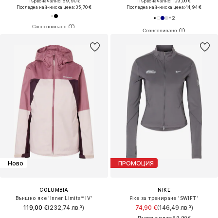
Първоначално: 89,90 €
Първоначално: 109,00 €
Последна най-ниска цена:
35,70 €
Последна най-ниска цена:
44,94 €
+
2
Ново
ПРОМОЦИЯ
COLUMBIA
NIKE
Външно яке 'Inner Limits™ IV'
Яке за трениране 'SWIFT'
119,00 €
(232,74 лв.³)
74,90 €
(146,49 лв.³)
Първоначално: 89,90 €