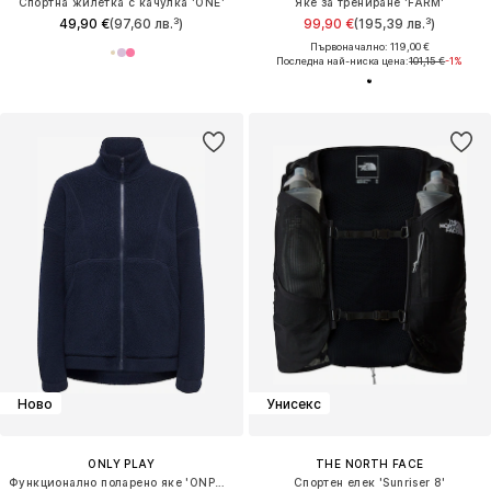
Спортна жилетка с качулка 'ONE'
Яке за трениране 'FARM'
49,90 €
(97,60 лв.³)
99,90 €
(195,39 лв.³)
Първоначално: 119,00 €
Последна най-ниска цена:
101,15 €
-1%
Ново
Унисекс
ONLY PLAY
THE NORTH FACE
Функционално поларено яке 'ONPMon'
Спортен елек 'Sunriser 8'