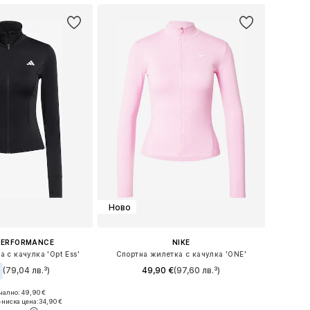
Ново
PERFORMANCE
NIKE
 с качулка 'Opt Ess'
Спортна жилетка с качулка 'ONE'
€
(79,04 лв.³)
49,90 €
(97,60 лв.³)
ално: 49,90 €
Налични размери: XS, S, M, L, XL
ри: XS, S, M, L, XL
-ниска цена:
34,90 €