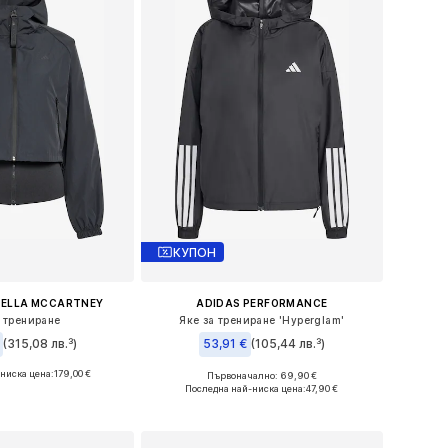
КУПОН
TELLA MCCARTNEY
ADIDAS PERFORMANCE
а трениране
Яке за трениране 'Hyperglam'
(315,08 лв.³)
53,91 €
(105,44 лв.³)
ниска цена:
179,00 €
Първоначално: 69,90 €
 в много размери
Налични размери: XS, S, M, L, XL
Последна най-ниска цена:
47,90 €
в кошницата
Добави в кошницата