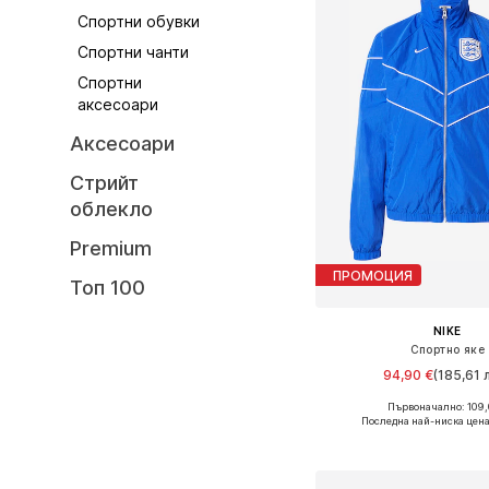
Спортни обувки
Спортни чанти
Спортни
аксесоари
Аксесоари
Стрийт
облекло
Premium
ПРОМОЦИЯ
Топ 100
NIKE
Спортно яке
94,90 €
(185,61 л
Първоначално: 109,
Налични размери: XS, S,
Последна най-ниска цена
Добави в кошн