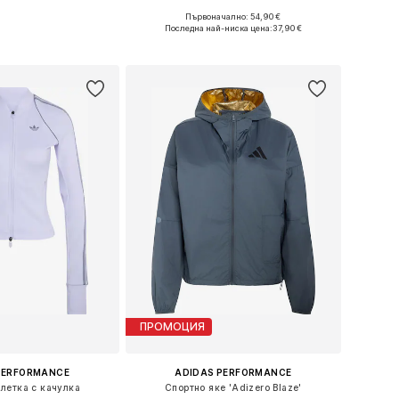
Първоначално: 54,90 €
ри: XS, S, M, L, XL
Налични размери: XS, S, M, L, XL
Последна най-ниска цена:
37,90 €
в кошницата
Добави в кошницата
ПРОМОЦИЯ
PERFORMANCE
ADIDAS PERFORMANCE
летка с качулка
Спортно яке 'Adizero Blaze'