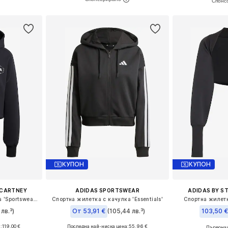
ицата
Добави в кошницата
Добави 
КУПОН
КУПОН
CCARTNEY
ADIDAS SPORTSWEAR
ADIDAS BY S
Спортна жилетка с качулка 'Sportswear Cropped'
Спортна жилетка с качулка 'Essentials'
Спортна жилетк
лв.³)
От 53,91 €
(105,44 лв.³)
103,50 
:
119,00 €
Последна най-ниска цена:
+
1
55,96 €
Първонач