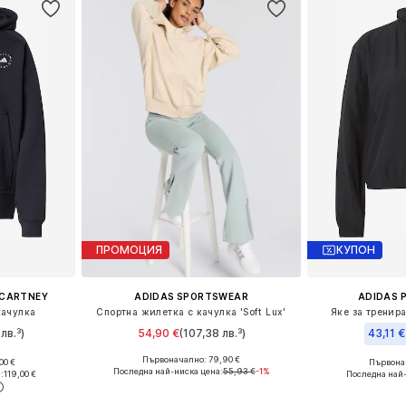
ПРОМОЦИЯ
КУПОН
CCARTNEY
ADIDAS SPORTSWEAR
ADIDAS 
качулка
Спортна жилетка с качулка 'Soft Lux'
Яке за трениран
лв.³)
54,90 €
(107,38 лв.³)
43,11 €
Първоначално: 79,90 €
00 €
Първонач
Налични размери: XS, S, M, L, XL
Налични размери: XXXS-XXS, XS-S, M-L, XL-XXL
Последна най-ниска цена:
55,93 €
-1%
:
119,00 €
Последна най
Добави в кошницата
ицата
Добави 