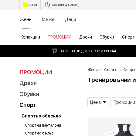
Outlet
Контакт & Помощ
Жени
Мъже
Деца
Колекции
ПРОМОЦИИ
Дрехи
Обувки
Спорт
БЕЗПЛАТНИ ДОСТАВКА* И ВРЪЩАНЕ
Жени
Спорт
Спорт
ПРОМОЦИИ
Тренировъчни и
Дрехи
Обувки
Цена
Промоции
Спорт
Спортно облекло
Спортни панталони
Спортно бельо