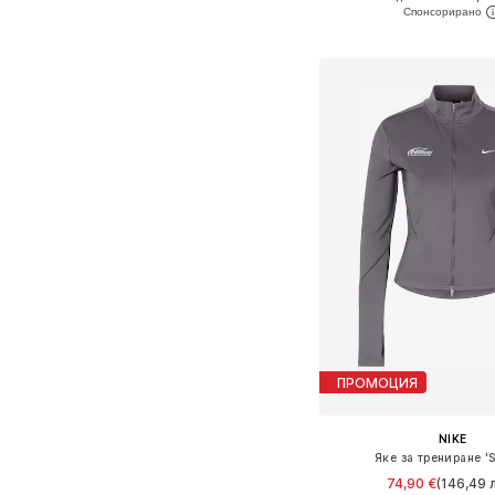
Добави в кошн
ПРОМОЦИЯ
NIKE
Яке за трениране '
74,90 €
(146,49 л