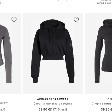
Налични размери: XS, S, M, L, XL Нормални размери
Предлага се в много размери
Налични разме
Последна най
ицата
Добави в кошницата
Добави 
ADIDAS SPORTSWEAR
ON
SWIFT'
Спортна жилетка с качулка
Спортна жилет
в.³)
59,90 €
(117,15 лв.³)
39,90 