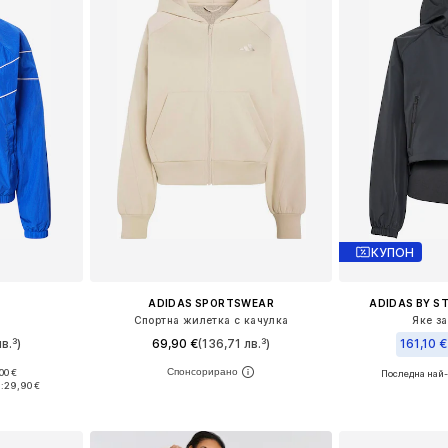
КУПОН
ADIDAS SPORTSWEAR
ADIDAS BY S
Спортна жилетка с качулка
Яке з
в.³)
69,90 €
(136,71 лв.³)
161,10 €
00 €
Последна най-
 M, L, XL
Налични размери: XS, S, M, L, XL
Предлага се
:
29,90 €
ицата
Добави в кошницата
Добави 