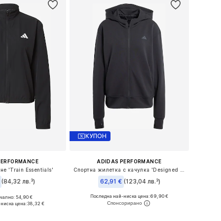
КУПОН
PERFORMANCE
ADIDAS PERFORMANCE
е 'Train Essentials'
Спортна жилетка с качулка 'Designed 4 Training'
(84,32 лв.³)
62,91 €
(123,04 лв.³)
Последна най-ниска цена:
69,90 €
ално: 54,90 €
Налични размери: XS Нормални размери, S Нормални размери, M Нормални размери, L Нормални размери, XL Нормални размери
Налични размери: XS, S, M, L
-ниска цена:
38,32 €
в кошницата
Добави в кошницата