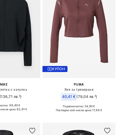
КУПОН
NIKE
PUMA
летка с качулка
Яке за трениране
(136,71 лв.³)
40,41 €
(79,04 лв.³)
ално: 99,90 €
Първоначално: 54,90 €
мери: S, M, L, XL
Налични размери: S, M, L, XL
-ниска цена:
62,91 €
Последна най-ниска цена:
17,96 €
в кошницата
Добави в кошницата