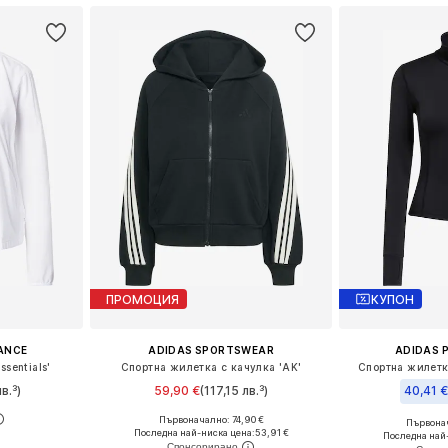
ПРОМОЦИЯ
КУПОН
ANCE
ADIDAS SPORTSWEAR
ADIDAS 
ssentials'
Спортна жилетка с качулка 'AK'
Спортна жилетка
в.³)
59,90 €
(117,15 лв.³)
40,41 
Първоначално: 74,90 €
Първонач
, L, XL
Налични размери: XS, S, M, L, XL
Налични разме
Последна най-ниска цена:
53,91 €
Последна най