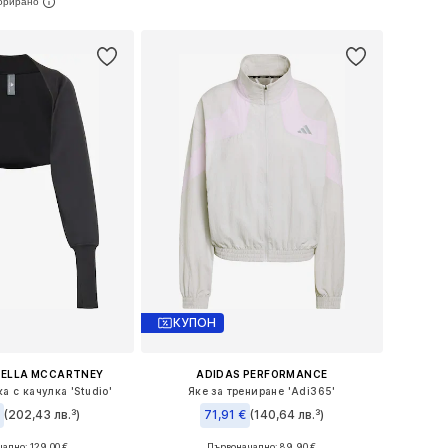
Добави в кошницата
в кошницата
КУПОН
TELLA MCCARTNEY
ADIDAS PERFORMANCE
а с качулка 'Studio'
Яке за трениране 'Adi365'
€
(202,43 лв.³)
71,91 €
(140,64 лв.³)
ално: 129,00 €
Първоначално: 89,90 €