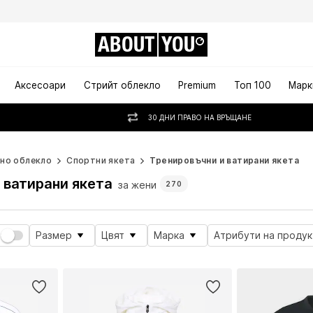
ABOUT
YOU
Аксесоари
Стрийт облекло
Premium
Топ 100
Марк
30 ДНИ ПРАВО НА ВРЪЩАНЕ
но облекло
Спортни якета
Тренировъчни и ватирани якета
 ватирани якета
за жени
270
Размер
Цвят
Марка
Атрибути на продук