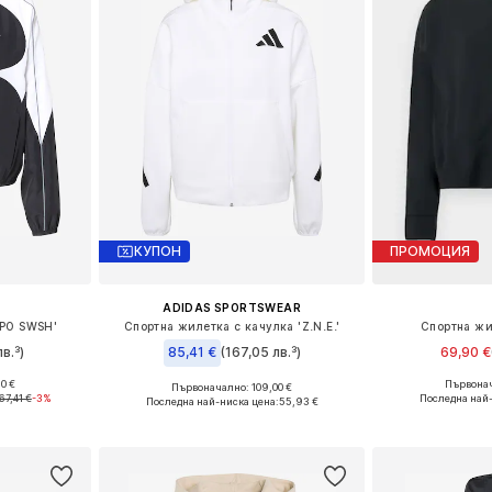
КУПОН
ПРОМОЦИЯ
ADIDAS SPORTSWEAR
MPO SWSH'
Спортна жилетка с качулка 'Z.N.E.'
Спортна жи
в.³)
85,41 €
(167,05 лв.³)
69,90 €
0 €
Първонач
+
2
Първоначално: 109,00 €
 M, L, XL
Налични раз
Налични размери: XXXS-XXS Нормални размери, M-L Нормални размери, XL-XXL Нормални размери, XXXL-4XL Нормални размери
67,41 €
-3%
Последна най
Последна най-ниска цена:
55,93 €
ицата
Добави 
Добави в кошницата