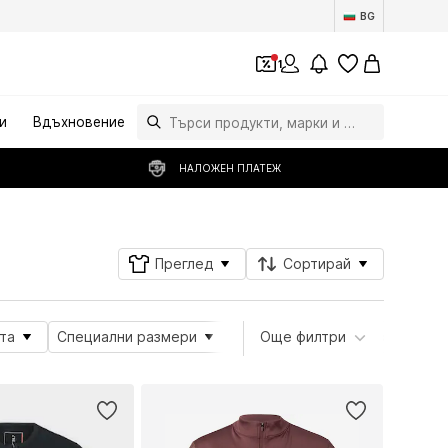
BG
1
и
Вдъхновение
НАЛОЖЕН ПЛАТЕЖ
Преглед
Сортирай
та
Специални размери
Вид спорт
Още филтри
Дължина