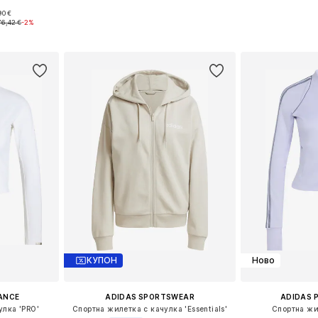
90 €
 M, L, XL
Налични размери: XS, S, M, L, XL
Налични разме
76,42 €
-2%
ицата
Добави в кошницата
Добави 
КУПОН
Ново
ANCE
ADIDAS SPORTSWEAR
ADIDAS 
улка 'PRO'
Спортна жилетка с качулка 'Essentials'
Спортна жи