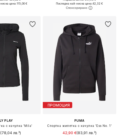
ри: XS, S, M, L, XL
Налични размери: XS Нормални размери, S Нормални размери, M Нормални размери, L Нормални размери, XL Нормални размери
-ниска цена:
115,00 €
Последна най-ниска цена:
42,32 €
в кошницата
Добави в кошницата
ПРОМОЦИЯ
LY PLAY
PUMA
ка с качулка 'Mila'
Спортна жилетка с качулка 'Ess No. 1'
€
(78,04 лв.³)
42,90 €
(83,91 лв.³)