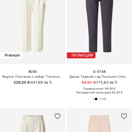
Premium
ПРОМОЦИЯ
BOSS
G-STAR
Regular Панталон с набор 'Tecarinah'
Дънки Tapered Leg Панталон Chino 'Kate'
229,00 €
(447,89 лв.³)
89,90 €
(175,83 лв.³)
Първоначално: 99,90 €
Последна най-ниска цена:
62,93 €
+
3