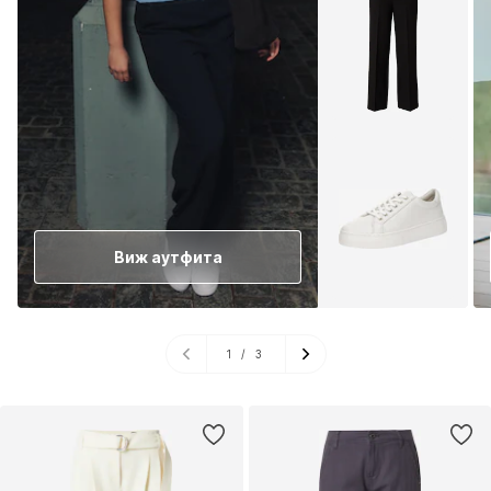
Виж аутфита
1
/
3