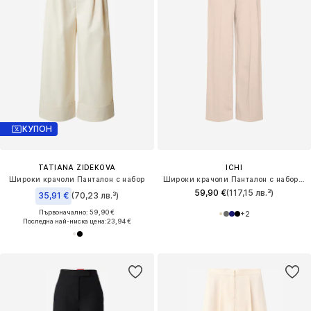
КУПОН
TATIANA ZIDEKOVA
ICHI
Широки крачоли Панталон с набор
Широки крачоли Панталон с набор 'IHKate'
59,90 €
(117,15 лв.³)
35,91 €
(70,23 лв.³)
Първоначално: 59,90 €
+
2
Последна най-ниска цена:
23,94 €