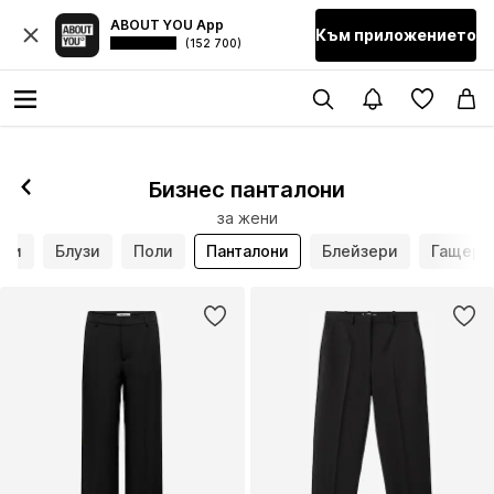
ABOUT YOU App
Към приложението
(152 700)
Бизнес панталони
за жени
кли
Блузи
Поли
Панталони
Блейзери
Гащери