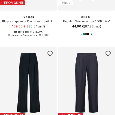
ПРОМОЦИЯ
Ново
IVY OAK
OBJECT
Широки крачоли Панталон с ръб 'PANDORA'
Regular Панталон с ръб 'OBJLisa'
169,00 €
(330,54 лв.³)
44,90 €
(87,82 лв.³)
Първоначално: 245,00 €
+
4
Последна най-ниска цена:
153,30 €