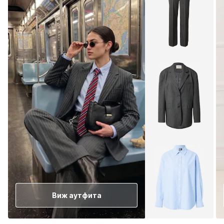
Виж аутфита