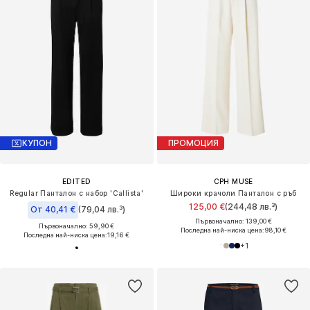
КУПОН
ПРОМОЦИЯ
EDITED
CPH MUSE
Regular Панталон с набор 'Callista'
Широки крачоли Панталон с ръб
125,00 €
(244,48 лв.³)
От 40,41 €
(79,04 лв.³)
Първоначално: 139,00 €
Първоначално: 59,90 €
Последна най-ниска цена:
98,10 €
Последна най-ниска цена:
19,16 €
+
1