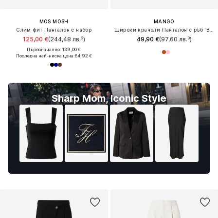
MOS MOSH
MANGO
Слим фит Панталон с набор
Широки крачоли Панталон с ръб 'Boreli'
125,00 €
(244,48 лв.³)
49,90 €
(97,60 лв.³)
Първоначално: 139,00 €
Последна най-ниска цена:
84,92 €
Sharp Mom, Iconic Style