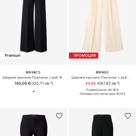
Premium
ПРОМОЦИЯ
MAX&CO.
MANGO
Широки крачоли Панталон с ръб 'BASSANO'
Широки крачоли Панталон с ръб 'MARIANA'
165,00 €
(322,71 лв.³)
44,90 €
(87,82 лв.³)
Първоначално: 49,90 €
Последна най-ниска цена:
40,41 €