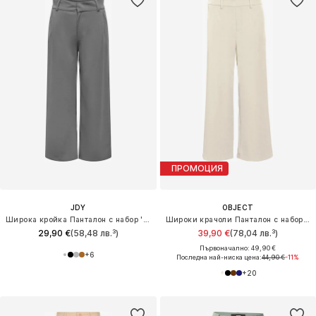
ПРОМОЦИЯ
JDY
OBJECT
Широка кройка Панталон с набор 'JDYGeggo'
Широки крачоли Панталон с набор 'OBJLisa'
29,90 €
(58,48 лв.³)
39,90 €
(78,04 лв.³)
Първоначално: 49,90 €
+
6
Последна най-ниска цена:
44,90 €
-11%
+
20