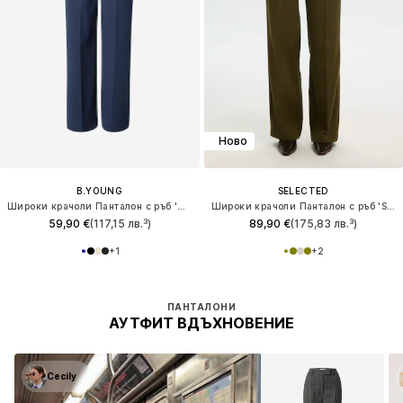
Ново
B.YOUNG
SELECTED
Широки крачоли Панталон с ръб 'Danta'
Широки крачоли Панталон с ръб 'SLFRita'
59,90 €
(117,15 лв.³)
89,90 €
(175,83 лв.³)
+
1
+
2
ПАНТАЛОНИ
АУТФИТ ВДЪХНОВЕНИЕ
Cecily