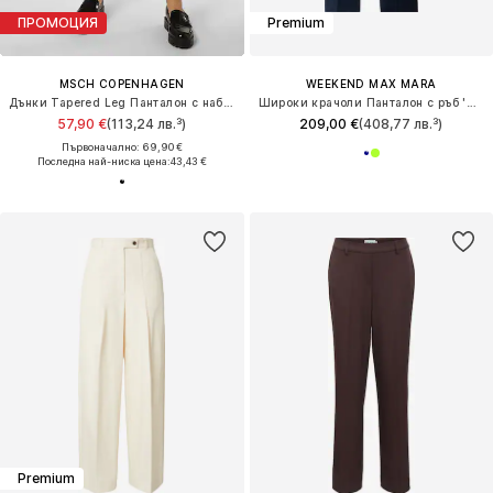
ПРОМОЦИЯ
Premium
MSCH COPENHAGEN
WEEKEND MAX MARA
Дънки Tapered Leg Панталон с набор 'Popye'
Широки крачоли Панталон с ръб 'VISIVO'
57,90 €
(113,24 лв.³)
209,00 €
(408,77 лв.³)
Първоначално: 69,90 €
Последна най-ниска цена:
43,43 €
Premium