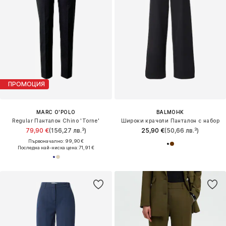
ПРОМОЦИЯ
MARC O'POLO
BALMOHK
Regular Панталон Chino 'Torne'
Широки крачоли Панталон с набор
79,90 €
(156,27 лв.³)
25,90 €
(50,66 лв.³)
Първоначално: 99,90 €
Последна най-ниска цена:
71,91 €