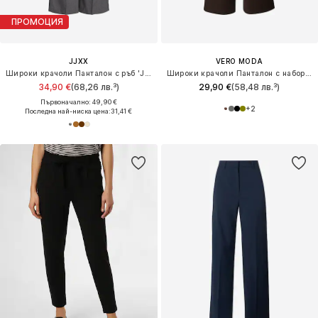
ПРОМОЦИЯ
JJXX
VERO MODA
Широки крачоли Панталон с ръб 'JXEllis'
Широки крачоли Панталон с набор 'VMStar'
34,90 €
(68,26 лв.³)
29,90 €
(58,48 лв.³)
Първоначално: 49,90 €
+
2
Последна най-ниска цена:
31,41 €