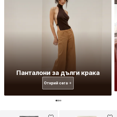
Панталони за дълги крака
Открий сега