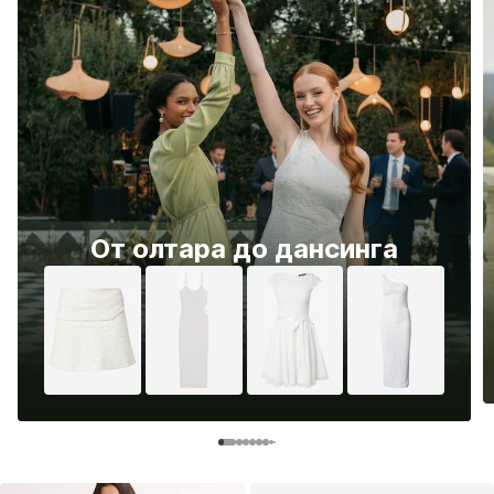
От олтара до дансинга