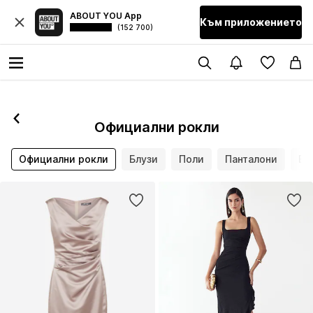
ABOUT YOU App
Към приложението
(152 700)
Официални рокли
Официални рокли
Блузи
Поли
Панталони
Бл