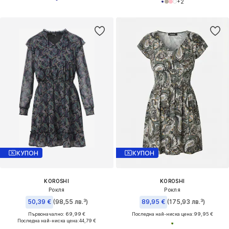
+
2
КУПОН
КУПОН
KOROSHI
KOROSHI
Рокля
Рокля
50,39 €
(98,55 лв.³)
89,95 €
(175,93 лв.³)
Първоначално: 69,99 €
Последна най-ниска цена:
99,95 €
Последна най-ниска цена:
44,79 €