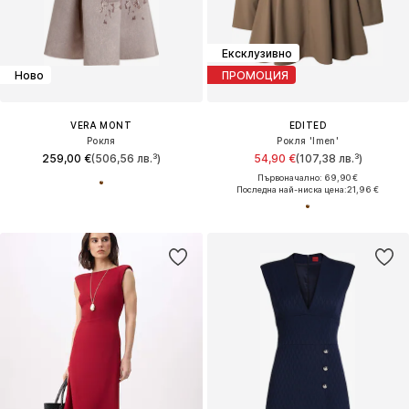
Ексклузивно
Ново
ПРОМОЦИЯ
VERA MONT
EDITED
Рокля
Рокля 'Imen'
259,00 €
(506,56 лв.³)
54,90 €
(107,38 лв.³)
Първоначално: 69,90 €
Последна най-ниска цена:
21,96 €