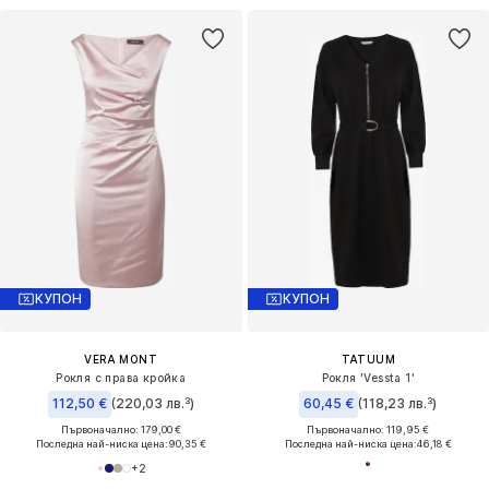
КУПОН
КУПОН
VERA MONT
TATUUM
Рокля с права кройка
Рокля 'Vessta 1'
112,50 €
(220,03 лв.³)
60,45 €
(118,23 лв.³)
Първоначално: 179,00 €
Първоначално: 119,95 €
Последна най-ниска цена:
90,35 €
Последна най-ниска цена:
46,18 €
+
2