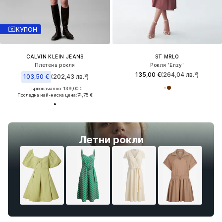
КУПОН
CALVIN KLEIN JEANS
ST MRLO
Плетена рокля
Рокля 'Enzy'
135,00 €
(264,04 лв.³)
103,50 €
(202,43 лв.³)
Първоначално: 139,00 €
Последна най-ниска цена:
74,75 €
Летни рокли