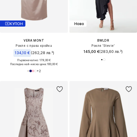
КУПОН
Ново
VERA MONT
BWLDR
Рокля с права кройка
Рокля 'Stevie'
145,00 €
(283,60 лв.³)
134,10 €
(262,28 лв.³)
Първоначално: 179,00 €
Последна най-ниска цена:
100,00 €
+
2