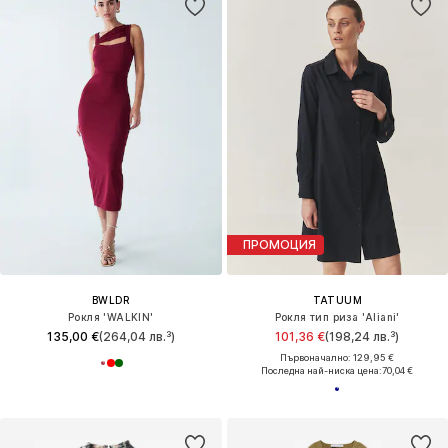
ПРОМОЦИЯ
BWLDR
TATUUM
Рокля 'WALKIN'
Рокля тип риза 'Aliani'
135,00 €
(264,04 лв.³)
101,36 €
(198,24 лв.³)
Първоначално: 129,95 €
Последна най-ниска цена:
70,04 €