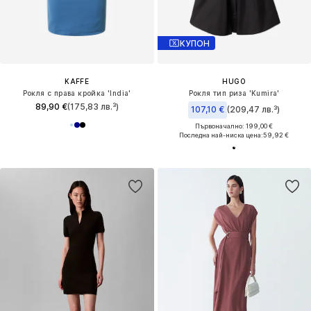
КУПОН
KAFFE
HUGO
Рокля с права кройка 'India'
Рокля тип риза 'Kumira'
89,90 €
(175,83 лв.³)
107,10 €
(209,47 лв.³)
Първоначално: 199,00 €
Последна най-ниска цена:
59,92 €