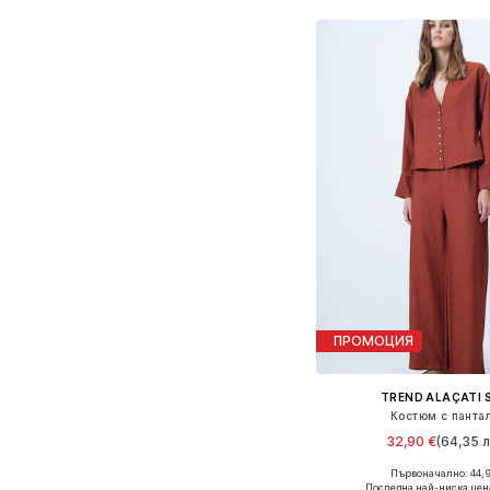
Добави в кошн
ПРОМОЦИЯ
TREND ALAÇATI S
Костюм с панта
32,90 €
(64,35 л
Първоначално: 44,9
Налични размери: 36,
Последна най-ниска цен