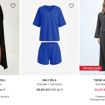
ПРОМОЦИЯ
NBUL
IMILY BELA
TREND A
м
Костюм с панталон
Костюм
в.³)
49,90 €
(97,60 лв.³)
20,90 
Първонач
а:
44,90 €
Налични размери: 36, 38, 40, 42, 44
Налични раз
6, 38
Последна най
Добави в кошницата
Добави 