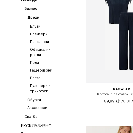
Бизнес
Дрехи
Блузи
Блейзери
Панталони
Официални
рокли
Поли
Гащеризони
Палта
Пуловери и
RAGWEAR
трикотаж
Костюм с панталон '
Обувки
89,99 €
(176,01 л
Аксесоари
+
1
Сватба
Добави в кошн
ЕКСКЛУЗИВНО