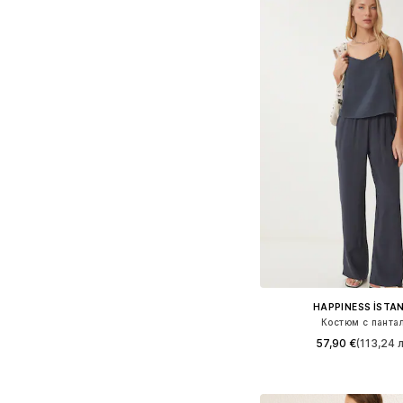
HAPPINESS İSTA
Костюм с панта
57,90 €
(113,24 л
Налични размери: 36,
Добави в кошн