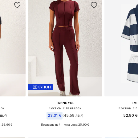
КУПОН
TRENDYOL
IM
лон
Костюм с панталон
Костюм с п
в.³)
23,31 €
(45,59 лв.³)
52,90 €
:
25,90 €
Последна най-ниска цена:
25,90 €
Налични разме
8, 40, 42
Налични размери: 36, 38, 40
Добави 
ицата
Добави в кошницата