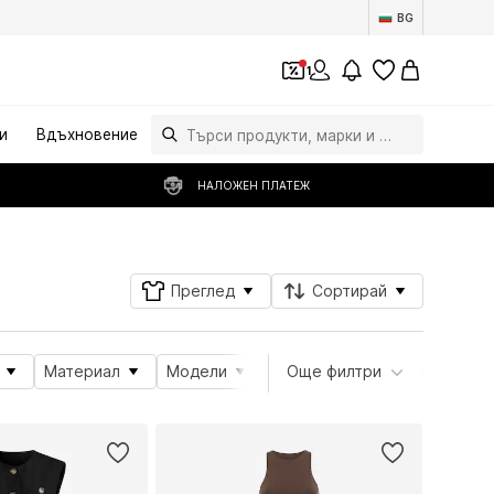
BG
1
и
Вдъхновение
НАЛОЖЕН ПЛАТЕЖ
Преглед
Сортирай
Материал
Модели
Атрибути на продукта
Още филтри