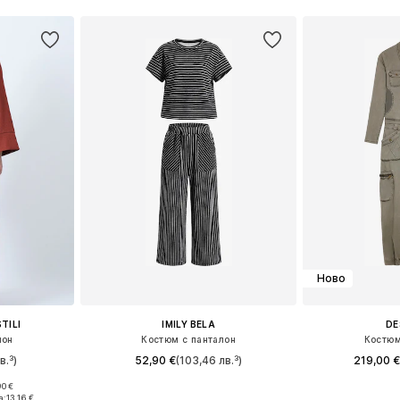
ицата
Ново
TILI
IMILY BELA
DE
лон
Костюм с панталон
Костюм
в.³)
52,90 €
(103,46 лв.³)
219,00 
0 €
 38, 40
Налични размери: 36, 38, 40, 42, 44
Налични размери
а:
13,16 €