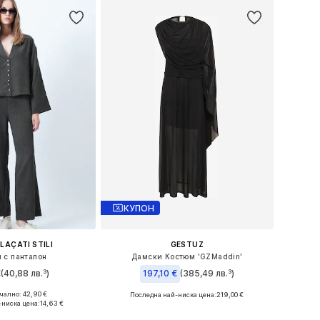
КУПОН
LAÇATI STILI
GESTUZ
 с панталон
Дамски Костюм 'GZMaddin'
€
(40,88 лв.³)
197,10 €
(385,49 лв.³)
ално: 42,90 €
Последна най-ниска цена:
219,00 €
мери: 36, 38, 40
Налични размери: 34, 36, 38
-ниска цена:
14,63 €
в кошницата