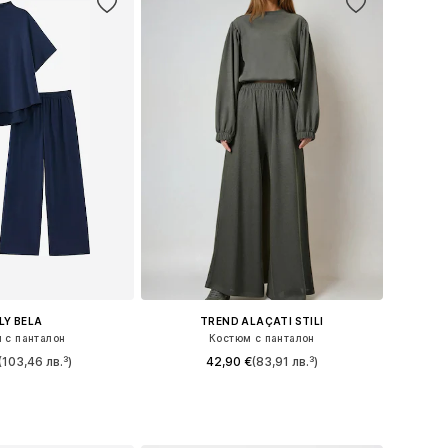
ILY BELA
TREND ALAÇATI STILI
 с панталон
Костюм с панталон
(103,46 лв.³)
42,90 €
(83,91 лв.³)
мери: 36, 38, 40
Налични размери: 36, 38, 40
в кошницата
Добави в кошницата