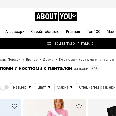
ABOUT
YOU
Аксесоари
Стрийт облекло
Premium
Топ 100
Марк
30 ДНИ ПРАВО НА ВРЪЩАНЕ
ални Поводи
Бизнес
Дрехи
Костюми и костюми с панталон
тюми и костюми с панталон
за жени
234
Размер
Цвят
Марка
Специални размери