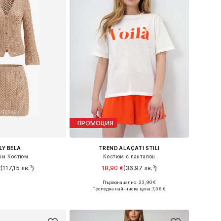
ПРОМОЦИЯ
ILY BELA
TREND ALAÇATI STILI
ки Костюм
Костюм с панталон
€
(117,15 лв.³)
18,90 €
(36,97 лв.³)
Първоначално: 23,90 €
мери: 36, 38, 40
Налични размери: 36, 38, 40
Последна най-ниска цена:
7,56 €
в кошницата
Добави в кошницата