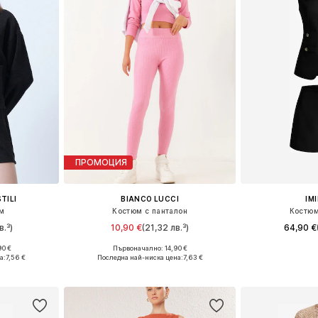
ПРОМОЦИЯ
TILI
BIANCO LUCCI
IM
м
Костюм с панталон
Костюм
в.³)
10,90 €
(21,32 лв.³)
64,90 €
90 €
Първоначално: 14,90 €
 38, 40
Налични размери: 36, 38, 40
Налични размери
а:
7,56 €
Последна най-ниска цена:
7,63 €
ицата
Добави в кошницата
Добави 