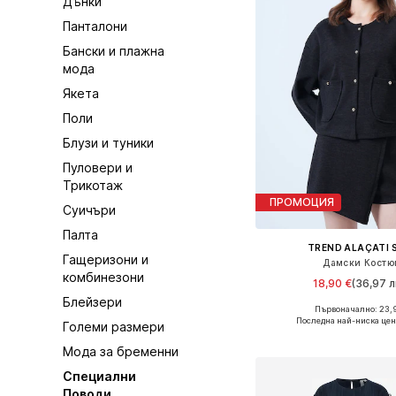
Дънки
Панталони
Бански и плажна
мода
Якета
Поли
Блузи и туники
Пуловери и
Трикотаж
ПРОМОЦИЯ
Суичъри
Палта
TREND ALAÇATI S
Гащеризони и
Дамски Костю
комбинезони
18,90 €
(36,97 л
Блейзери
Първоначално: 23,
Налични размери: 36,
Последна най-ниска цен
Големи размери
Добави в кошн
Мода за бременни
Специални
Поводи