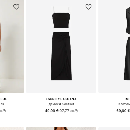
NBUL
LSCN BY LASCANA
IM
лон
Дамски Костюм
Костюм
в.³)
49,99 €
(97,77 лв.³)
69,90 €
 38, 40
Предлага се в много размери
Налични раз
ицата
Добави в кошницата
Добави 