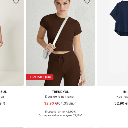
ПРОМОЦИЯ
NBUL
TRENDYOL
IM
лон
Костюм с панталон
Костюм
в.³)
32,90 €
(64,35 лв.³)
52,90 €
Първоначално: 42,90 €
 38, 40
Налични размери: 34, 36, 38, 40, 42
Налични раз
Последна най-ниска цена:
13,16 €
ицата
Добави в кошницата
Добави 