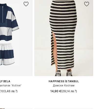
ILY BELA
HAPPINESS İSTANBUL
анталон 'Active'
Дамски Костюм
(103,46 лв.³)
14,90 €
(29,14 лв.³)
ри: 36, 38, 40, 42
Налични размери: 34-42
в кошницата
Добави в кошницата