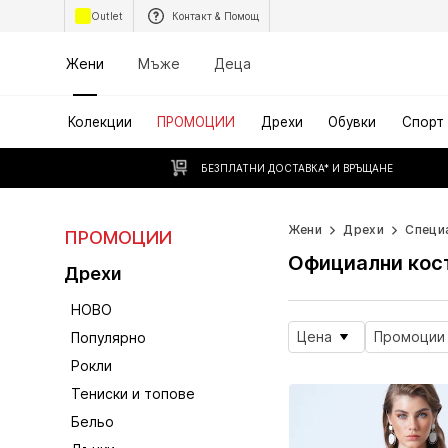
Outlet
Контакт & Помощ
Жени
Мъже
Деца
Колекции
ПРОМОЦИИ
Дрехи
Обувки
Спорт
БЕЗПЛАТНИ ДОСТАВКА* И ВРЪЩАНЕ
Жени
Дрехи
Специ
ПРОМОЦИИ
Официални кос
Дрехи
НОВО
Цена
Промоции
Популярно
Рокли
Тениски и топове
Бельо