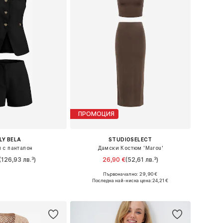
ПРОМОЦИЯ
ILY BELA
STUDIOSELECT
 с панталон
Дамски Костюм 'Marou'
(126,93 лв.³)
26,90 €
(52,61 лв.³)
Първоначално: 29,90 €
: 36, 38, 40, 42, 44
Налични размери: 36, 38, 40
Последна най-ниска цена:
24,21 €
в кошницата
Добави в кошницата