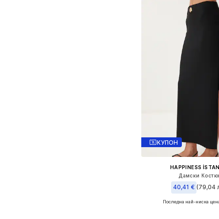
КУПОН
HAPPINESS İSTA
Дамски Костю
40,41 €
(79,04 л
Последна най-ниска цен
Налични размери: 3