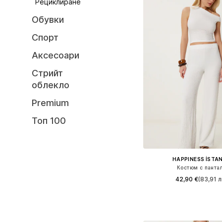
Рециклиране
Обувки
Спорт
Аксесоари
Стрийт
облекло
Premium
Топ 100
HAPPINESS İSTA
Костюм с панта
42,90 €
(83,91 л
Налични размери: 36,
Добави в кошн