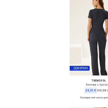
КУПОН
TRENDYOL
Костюм с панта
23,31 €
(45,59 л
Последна най-ниска цена
Налични размери: 36, 3
Добави в кошн