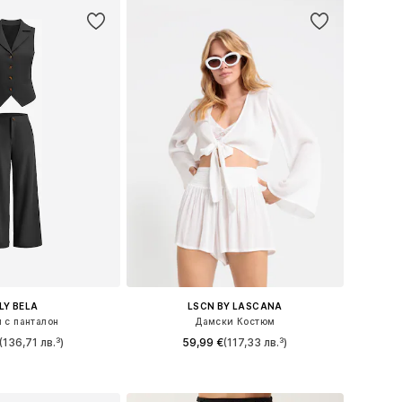
ILY BELA
LSCN BY LASCANA
 с панталон
Дамски Костюм
(136,71 лв.³)
59,99 €
(117,33 лв.³)
мери: 36, 38, 40
Налични размери: 40, 42
в кошницата
Добави в кошницата