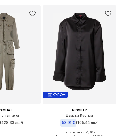
Добави в кошницата
КУПОН
SIGUAL
MISSPAP
 с панталон
Дамски Костюм
€
(428,33 лв.³)
53,91 €
(105,44 лв.³)
Първоначално: 74,90 €
: 34, 36, 38, 40, 42
Налични размери: 34, 36, 38, 40, 42