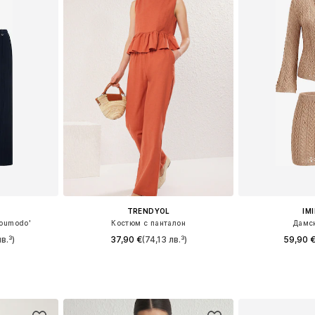
TRENDYOL
IM
Youmodo'
Костюм с панталон
Дамс
в.³)
37,90 €
(74,13 лв.³)
59,90 
Налични размери: 34 Нормални размери, 36 Нормални размери, 38 Нормални размери, 40 Нормални размери, 42 Нормални размери, 44 Нормални размери
Налични размери: 36, 38, 40
Налични раз
ицата
Добави в кошницата
Добави 