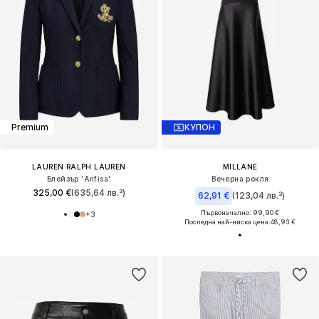
Premium
КУПОН
LAUREN RALPH LAUREN
MILLANE
Блейзър 'Anfisa'
Вечерна рокля
325,00 €
(635,64 лв.³)
62,91 €
(123,04 лв.³)
Първоначално: 99,90 €
+
3
Последна най-ниска цена:
48,93 €