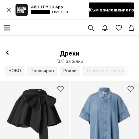
ABOUT YOU App
Към приложението
(152 700)
Дрехи
(34) за жени
НОВО
Популярно
Рокли
Тениски и топове
Б