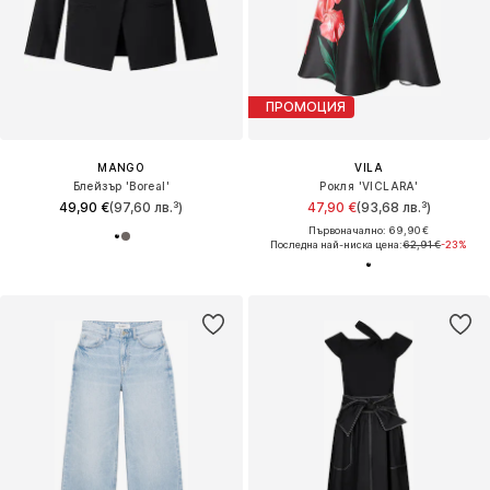
ПРОМОЦИЯ
MANGO
VILA
Блейзър 'Boreal'
Рокля 'VICLARA'
49,90 €
(97,60 лв.³)
47,90 €
(93,68 лв.³)
Първоначално: 69,90 €
Последна най-ниска цена:
62,91 €
-23%