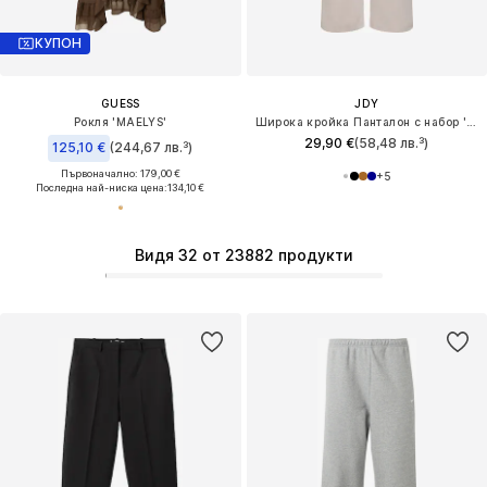
КУПОН
GUESS
JDY
Рокля 'MAELYS'
Широка кройка Панталон с набор 'JDYGEGGO'
29,90 €
(58,48 лв.³)
125,10 €
(244,67 лв.³)
Първоначално: 179,00 €
+
5
Последна най-ниска цена:
134,10 €
Видя 32 от 23882 продукти