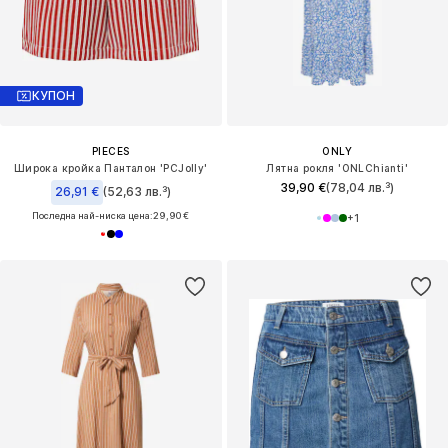
КУПОН
PIECES
ONLY
Широка кройка Панталон 'PCJolly'
Лятна рокля 'ONLChianti'
39,90 €
(78,04 лв.³)
26,91 €
(52,63 лв.³)
Последна най-ниска цена:
29,90 €
+
1