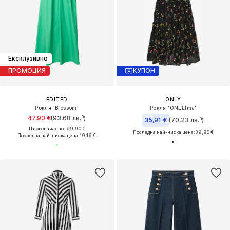
Ексклузивно
ПРОМОЦИЯ
КУПОН
EDITED
ONLY
Рокля 'Blossom'
Рокля 'ONLElma'
47,90 €
(93,68 лв.³)
35,91 €
(70,23 лв.³)
Първоначално: 69,90 €
Последна най-ниска цена:
39,90 €
Последна най-ниска цена:
19,16 €