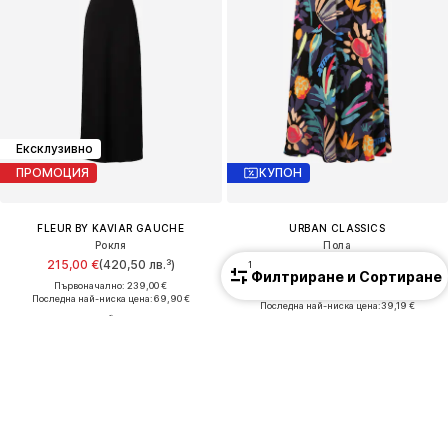
Ексклузивно
ПРОМОЦИЯ
КУПОН
FLEUR BY KAVIAR GAUCHE
URBAN CLASSICS
Рокля
Пола
215,00 €
(420,50 лв.³)
1
От 44,09 €
(86,23 лв.³)
Филтриране и Сортиране
Първоначално: 239,00 €
Първоначално: 89,95 €
Последна най-ниска цена:
69,90 €
Последна най-ниска цена:
39,19 €
+
2