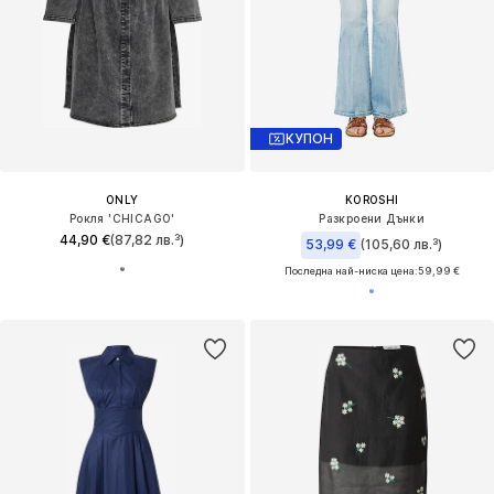
КУПОН
ONLY
KOROSHI
Рокля 'CHICAGO'
Разкроени Дънки
44,90 €
(87,82 лв.³)
53,99 €
(105,60 лв.³)
Последна най-ниска цена:
59,99 €