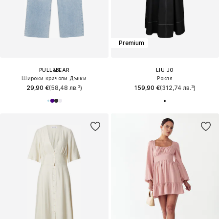
Premium
PULL&BEAR
LIU JO
Широки крачоли Дънки
Рокля
29,90 €
(58,48 лв.³)
159,90 €
(312,74 лв.³)