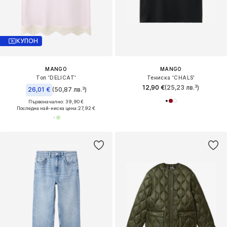
КУПОН
MANGO
MANGO
Топ 'DELICAT'
Тениска 'CHALS'
12,90 €
(25,23 лв.³)
26,01 €
(50,87 лв.³)
Първоначално: 39,90 €
Последна най-ниска цена:
27,92 €