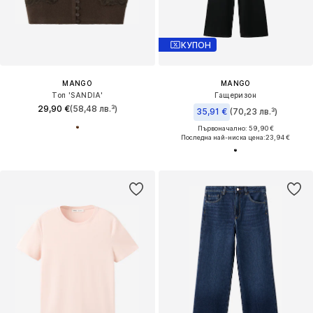
КУПОН
MANGO
MANGO
Топ 'SANDIA'
Гащеризон
29,90 €
(58,48 лв.³)
35,91 €
(70,23 лв.³)
Първоначално: 59,90 €
Последна най-ниска цена:
23,94 €