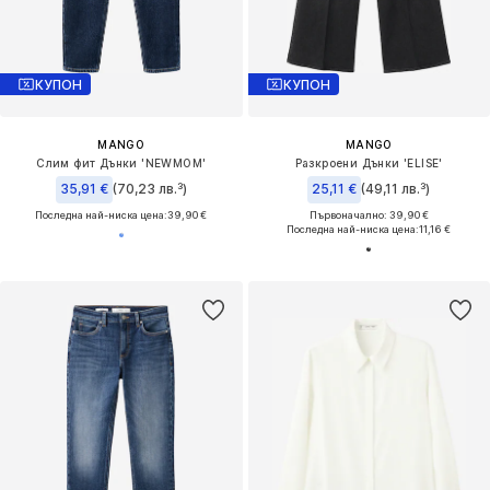
КУПОН
КУПОН
MANGO
MANGO
Слим фит Дънки 'NEWMOM'
Разкроени Дънки 'ELISE'
35,91 €
(70,23 лв.³)
25,11 €
(49,11 лв.³)
Последна най-ниска цена:
39,90 €
Първоначално: 39,90 €
Последна най-ниска цена:
11,16 €