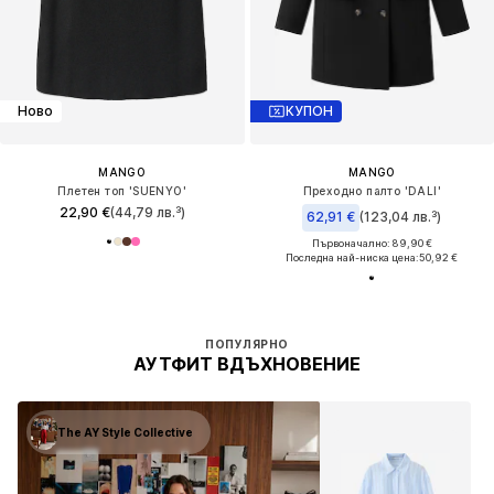
Ново
КУПОН
MANGO
MANGO
Плетен топ 'SUENYO'
Преходно палто 'DALI'
22,90 €
(44,79 лв.³)
62,91 €
(123,04 лв.³)
Първоначално: 89,90 €
Последна най-ниска цена:
50,92 €
ПОПУЛЯРНО
АУТФИТ ВДЪХНОВЕНИЕ
The AY Style Collective