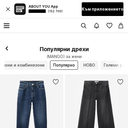
ABOUT YOU App
Към приложението
(152 700)
Популярни дрехи
(MANGO) за жени
изони и комбинезони
Популярно
НОВО
Големи раз