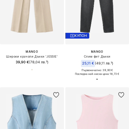
КУПОН
MANGO
MANGO
Широки крачоли Дънки 'JESSIE'
Слим фит Дънки
39,90 €
(78,04 лв.³)
25,11 €
(49,11 лв.³)
Първоначално: 39,90 €
Последна най-ниска цена:
16,73 €