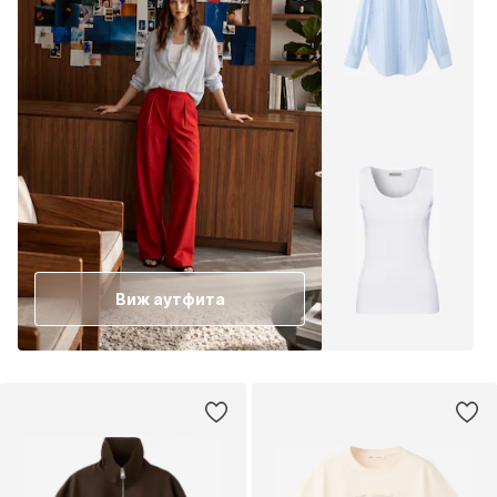
Виж аутфита