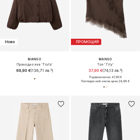
Ново
ПРОМОЦИЯ
MANGO
MANGO
Преходно яке 'Trufa'
Топ 'Tity'
69,90 €
(136,71 лв.³)
37,90 €
(74,13 лв.³)
Първоначално: 47,90 €
Последна най-ниска цена:
24,68 €