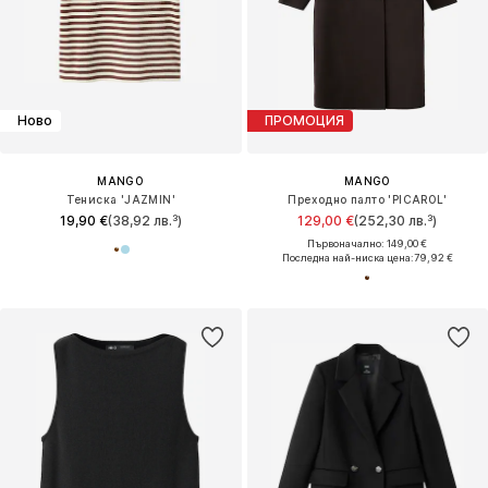
Ново
ПРОМОЦИЯ
MANGO
MANGO
Тениска 'JAZMIN'
Преходно палто 'PICAROL'
19,90 €
(38,92 лв.³)
129,00 €
(252,30 лв.³)
Първоначално: 149,00 €
Последна най-ниска цена:
79,92 €