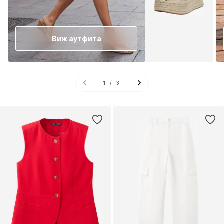
Виж аутфита
1
/
3