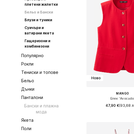
плетени жилетки
Бельо и Бански
Блузи и туники
Суичъри и
ватирани якета
Гащеризони и
комбинезони
Популярно
Рокли
Тениски и топове
Ново
Бельо
Дънки
MANGO
Панталони
Елек 'Avocado
47,90 €
(93,68 л
Бански и плажна
мода
Налични размери: XS, S,
Якета
Добави в кошн
Поли