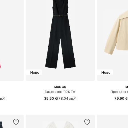
Ново
Ново
MANGO
M
Гащеризон 'ROSITA'
Преходно 
в.³)
39,90 €
(78,04 лв.³)
79,90 €
6, 38, 40
Налични размери: S, M, L
Налични разме
ицата
Добави в кошницата
Добави 