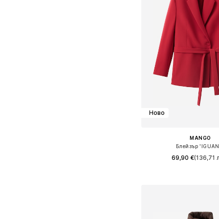
Ново
MANGO
Блейзър 'IGUAN
69,90 €
(136,71 л
Налични размери: 34, 3
Добави в кошн