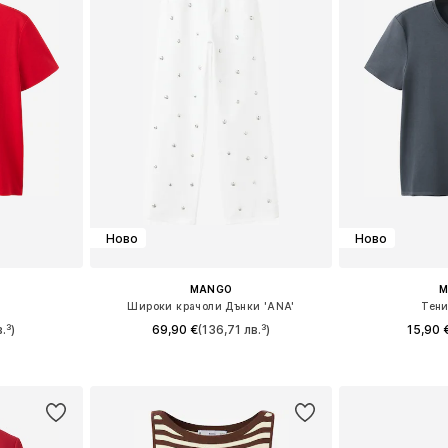
Ново
Ново
MANGO
M
'
Широки крачоли Дънки 'ANA'
Тени
.³)
69,90 €
(136,71 лв.³)
15,90 
размери
Предлага се в много размери
Предлага се
ицата
Добави в кошницата
Добави 