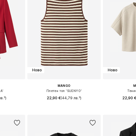
Ново
Ново
MANGO
M
A'
Плетен топ 'SUENYO'
Тени
в.³)
22,90 €
(44,79 лв.³)
22,90 
6, 38, 42
Налични размери: XS, S, M, L, XL
Налични разме
ицата
Добави в кошницата
Добави 