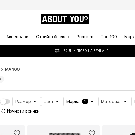
ABOUT
YOU
Аксесоари
Стрийт облекло
Premium
Топ 100
Марк
30 ДНИ ПРАВО НА ВРЪЩАНЕ
MANGO
8
Размер
Цвят
Марка
Материал
1
Изчисти всички