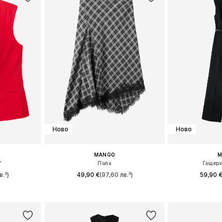
Ново
Ново
MANGO
M
'
Пола
Гащери
в.³)
49,90 €
(97,60 лв.³)
59,90 
 M, L, XL
Налични размери: 32, 34, 36, 38, 40, 42
Налични размери:
ицата
Добави в кошницата
Добави 