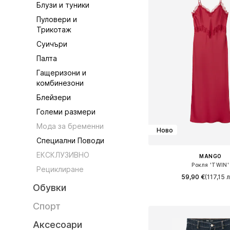
Блузи и туники
Пуловери и
Трикотаж
Суичъри
Палта
Гащеризони и
комбинезони
Блейзери
Големи размери
Мода за бременни
Ново
Специални Поводи
ЕКСКЛУЗИВНО
MANGO
Рокля 'TWIN'
Рециклиране
59,90 €
(117,15 л
Обувки
Налични размери: 34, 3
Спорт
Добави в кошн
Аксесоари