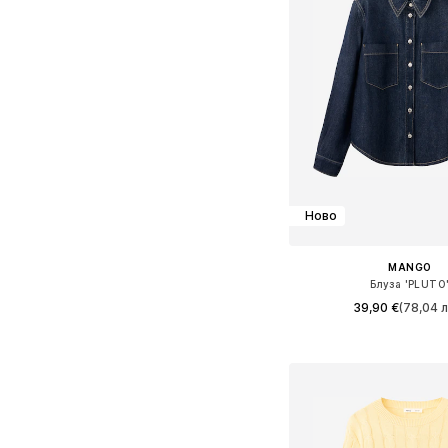
Ново
MANGO
Блуза 'PLUTO
39,90 €
(78,04 л
Налични размери: XS, S,
Добави в кошн