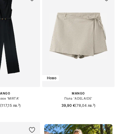
Ново
ANGO
MANGO
зон 'MIRTA'
Пола 'ADELAIDE'
€
(117,15 лв.³)
39,90 €
(78,04 лв.³)
 XS, S, M, L, XL, XXL
Налични размери: 32, 34, 36, 38, 40, 42
в кошницата
Добави в кошницата