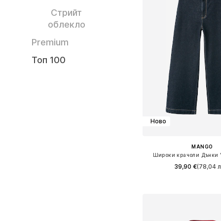
Стрийт
облекло
Premium
Топ 100
Ново
MANGO
Широки крачоли Дънки 
39,90 €
(78,04 л
Предлага се в много 
Добави в кошн