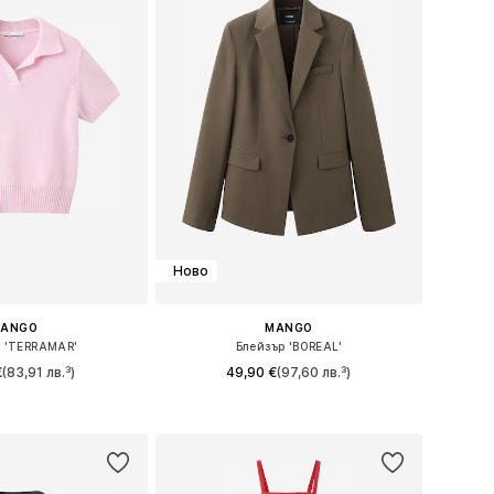
Ново
ANGO
MANGO
 'TERRAMAR'
Блейзър 'BOREAL'
€
(83,91 лв.³)
49,90 €
(97,60 лв.³)
ри: XS, S, M, L, XL
Налични размери: 34, 36, 38, 40, 42, 44
в кошницата
Добави в кошницата