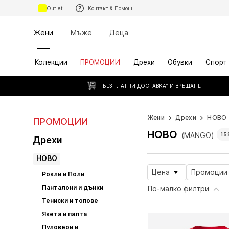
Outlet
Контакт & Помощ
Жени
Мъже
Деца
Колекции
ПРОМОЦИИ
Дрехи
Обувки
Спорт
БЕЗПЛАТНИ ДОСТАВКА* И ВРЪЩАНЕ
Жени
Дрехи
НОВО
ПРОМОЦИИ
НОВО
(MANGO)
15
Дрехи
НОВО
Цена
Промоции
Рокли и Поли
Панталони и дънки
По-малко филтри
Тениски и топове
Якета и палта
Пуловери и