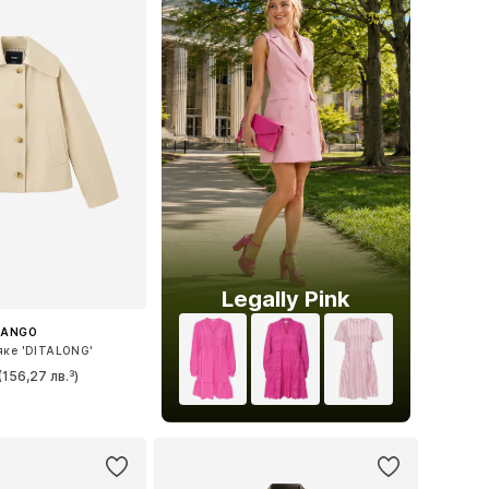
Legally Pink
ANGO
яке 'DITALONG'
(156,27 лв.³)
ри: XS, S, M, L, XL
в кошницата