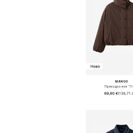
Ново
MANGO
Преходно яке 'Tr
69,90 €
(136,71 л
Налични размери: S, M
Добави в кошн