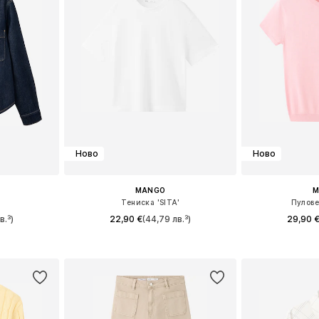
Ново
Ново
MANGO
M
'
Тениска 'SITA'
Пулове
в.³)
22,90 €
(44,79 лв.³)
29,90 
 M, L, XL
Предлага се в много размери
Налични разме
ицата
Добави в кошницата
Добави 