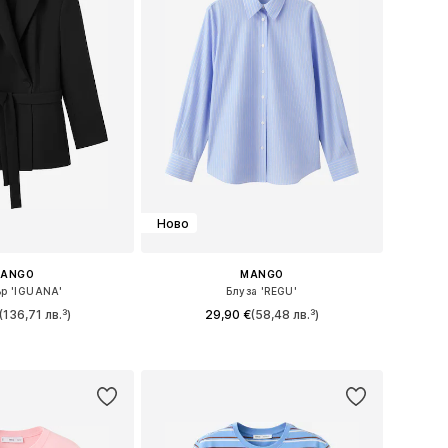
Ново
ANGO
MANGO
ър 'IGUANA'
Блуза 'REGU'
(136,71 лв.³)
29,90 €
(58,48 лв.³)
 в много размери
Предлага се в много размери
в кошницата
Добави в кошницата