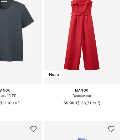
Ново
ANGO
MANGO
ска 'RITI'
Гащеризон
€
(31,10 лв.³)
69,90 €
(136,71 лв.³)
+
3
 в много размери
Налични размери: XS, S, M, L, XL
в кошницата
Добави в кошницата