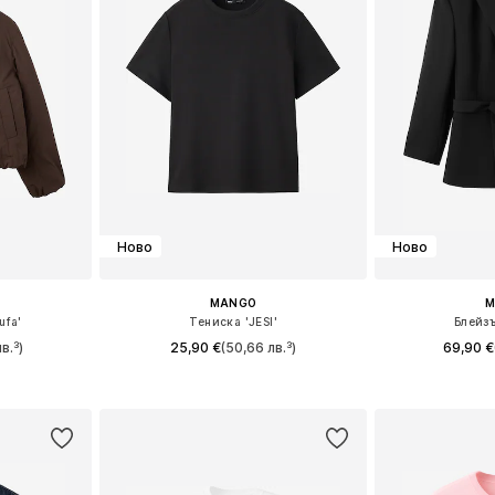
Ново
Ново
MANGO
M
ufa'
Тениска 'JESI'
Блейз
в.³)
25,90 €
(50,66 лв.³)
69,90 €
, L, XL
Налични размери: XS, S, M, L, XL, XXL
Предлага се
ицата
Добави в кошницата
Добави 