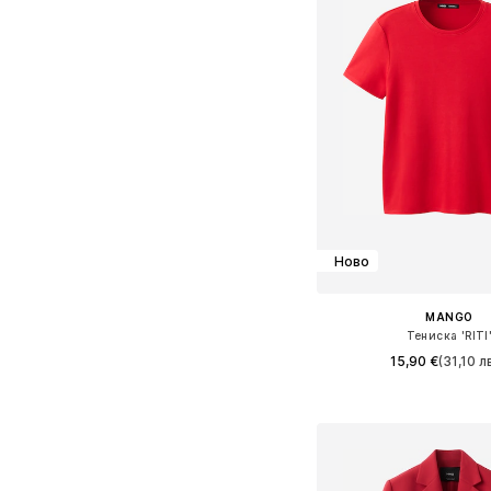
Ново
MANGO
Тениска 'RITI
15,90 €
(31,10 лв
+
3
Предлага се в много 
Добави в кошн