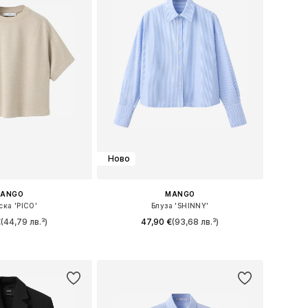
Ново
ANGO
MANGO
ска 'PICO'
Блуза 'SHINNY'
€
(44,79 лв.³)
47,90 €
(93,68 лв.³)
ри: XS, S, M, L, XL
Налични размери: XS, S, M, L, XL
в кошницата
Добави в кошницата