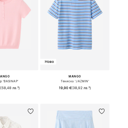
Ново
ANGO
MANGO
р 'BASINAP'
Тениска 'JAZMIN'
€
(58,48 лв.³)
19,90 €
(38,92 лв.³)
ри: XS, S, M, L, XL
Налични размери: XXS, XS, S, M, L, XL
в кошницата
Добави в кошницата