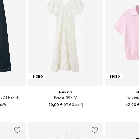
Ново
Ново
MANGO
M
'CATHERIN'
Рокля 'SOFIA'
Пуловер
в.³)
49,90 €
(97,60 лв.³)
42,90 
размери
Налични размери: 34, 36, 38, 40
Налични разме
ицата
Добави в кошницата
Добави 