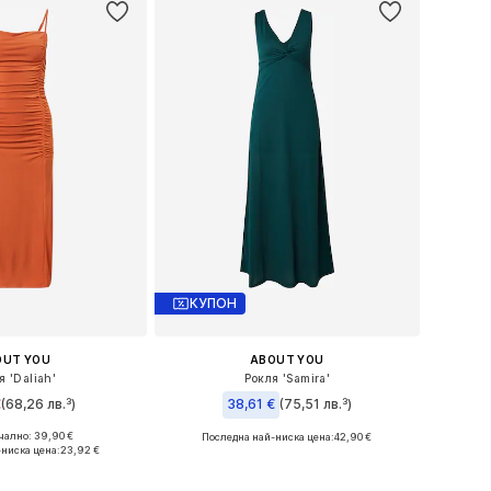
КУПОН
OUT YOU
ABOUT YOU
я 'Daliah'
Рокля 'Samira'
€
(68,26 лв.³)
38,61 €
(75,51 лв.³)
ално: 39,90 €
Последна най-ниска цена:
42,90 €
34, 36, 38, 40, 42, 44
Налични размери: 34, 36, 38, 40, 42
ниска цена:
23,92 €
в кошницата
Добави в кошницата