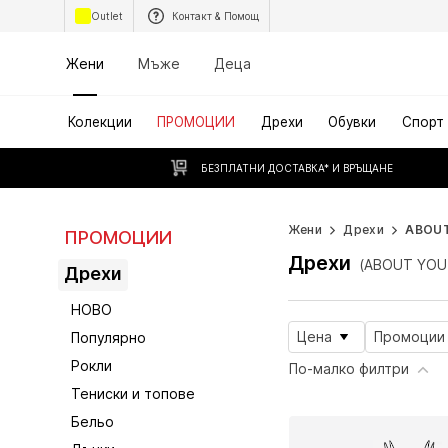
Outlet
Контакт & Помощ
Жени
Мъже
Деца
Колекции
ПРОМОЦИИ
Дрехи
Обувки
Спорт
БЕЗПЛАТНИ ДОСТАВКА* И ВРЪЩАНЕ
Жени
Дрехи
ABOU
ПРОМОЦИИ
Дрехи
(ABOUT YOU)
Дрехи
НОВО
Цена
Промоции
Популярно
Рокли
По-малко филтри
Тениски и топове
Бельо