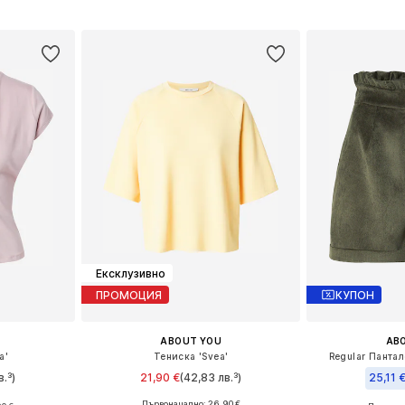
Добави в кошницата
Добави 
ицата
Ексклузивно
ПРОМОЦИЯ
КУПОН
ABOUT YOU
AB
a'
Тениска 'Svea'
Regular Пантал
в.³)
21,90 €
(42,83 лв.³)
25,11 
Първоначално: 26,90 €