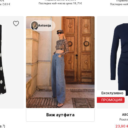
0 €
Първонач
Налични размери: XS, S, M, L, XL
, M, L
Налични раз
Последна най-ниска цена:
19,71 €
а:
7,63 €
Последна най
Добави в кошницата
ицата
Добави 
Antonija
Ексклузивно
ПРОМОЦИЯ
Виж аутфита
AB
Рокля
в.³)
23,90 