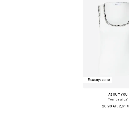
Ексклузивно
ABOUT YOU
Топ 'Jessica'
26,90 €
(52,61 л
Налични размери: XS, S, M
Добави в кошн