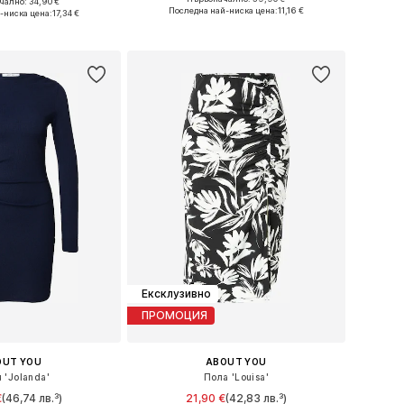
ално: 34,90 €
Налични размери: 34, 36, 38, 40, 42, 44
мери: 36, 38, 42
Последна най-ниска цена:
11,16 €
-ниска цена:
17,34 €
Добави в кошницата
в кошницата
Ексклузивно
ПРОМОЦИЯ
OUT YOU
ABOUT YOU
 'Jolanda'
Пола 'Louisa'
€
(46,74 лв.³)
21,90 €
(42,83 лв.³)