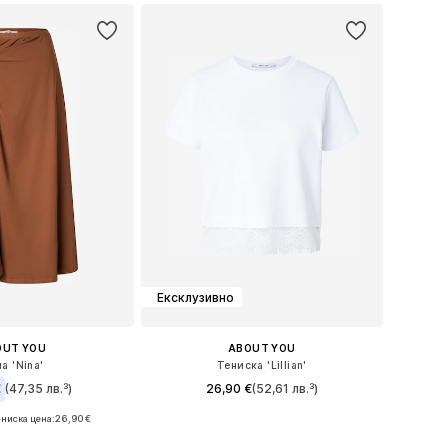
Ексклузивно
OUT YOU
ABOUT YOU
а 'Nina'
Тениска 'Lillian'
€
(47,35 лв.³)
26,90 €
(52,61 лв.³)
ниска цена:
26,90 €
Налични размери: XS, S, M, L, XL, XXL
азмери: 36, 38