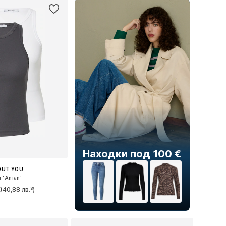
Находки под 100 €
OUT YOU
 'Anian'
€
(40,88 лв.³)
+
1
ри: XS, S, M, L, XL
в кошницата