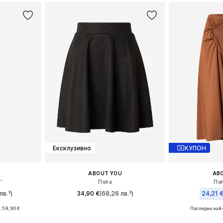
Ексклузивно
КУПОН
ABOUT YOU
AB
'
Пола
Пол
лв.³)
34,90 €
(68,26 лв.³)
24,21 
+
1
:
59,90 €
Последна най-
Налични размери: 34, 36, 38, 40, 42, 44
 38, 40, 42
Налични р