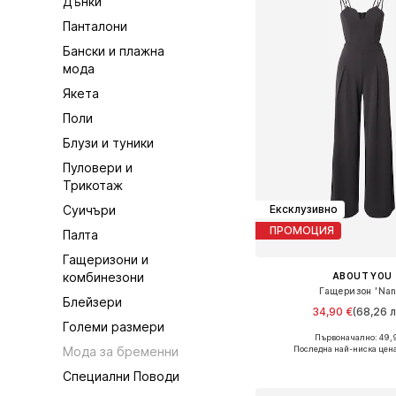
Дънки
Панталони
Бански и плажна
мода
Якета
Поли
Блузи и туники
Пуловери и
Трикотаж
Суичъри
Ексклузивно
ПРОМОЦИЯ
Палта
Гащеризони и
комбинезони
ABOUT YOU
Гащеризон 'Nan
Блейзери
34,90 €
(68,26 л
Големи размери
Първоначално: 49,
Налични размери: XS, S, M
Последна най-ниска цен
Мода за бременни
Добави в кошн
Специални Поводи