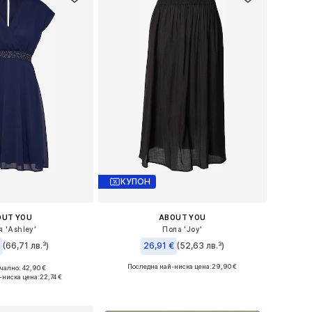
КУПОН
OUT YOU
ABOUT YOU
я 'Ashley'
Пола 'Joy'
(66,71 лв.³)
26,91 €
(52,63 лв.³)
Последна най-ниска цена:
29,90 €
ално: 42,90 €
мери: 34, 36, 38
Налични размери: 36, 38, 40
-ниска цена:
22,74 €
в кошницата
Добави в кошницата