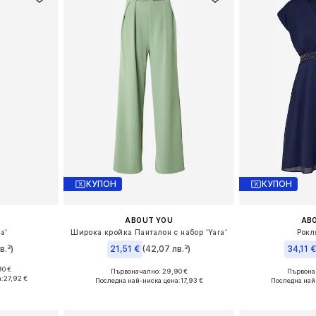
КУПОН
КУПОН
ABOUT YOU
AB
a'
Широка кройка Панталон с набор 'Yara'
Рокл
в.³)
21,51 €
(42,07 лв.³)
34,11 €
90 €
Първоначално: 29,90 €
Първонач
, L, XL, XXL
Налични размери: 34, 36, 38, 40, 42, 44
Налични раз
а:
27,92 €
Последна най-ниска цена:
17,93 €
Последна най
ицата
Добави в кошницата
Добави 