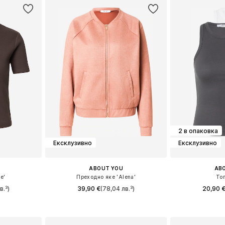
2 в опаковка
Ексклузивно
Ексклузивно
ABOUT YOU
AB
e'
Преходно яке 'Alena'
Топ
в.³)
39,90 €
(78,04 лв.³)
20,90 
 M, L, XL
Налични размери: XS, S, M, L, XL, XXL
Налични разме
ицата
Добави в кошницата
Добави 