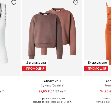
2 в опаковка
Ексклузивно
ПРОМОЦИЯ
ПРОМОЦИЯ
ABOUT YOU
AB
Суичър 'Daniela'
Рокл
в.³)
27,90 €
(54,57 лв.³)
34,90 
Първоначално: 32,90 €
Първонач
, L, XL, XXL
Налични размери: S, M, L
Налични размери: 
Последна най-ниска цена:
13,95 €
Последна най-
ицата
Добави в кошницата
Добави 