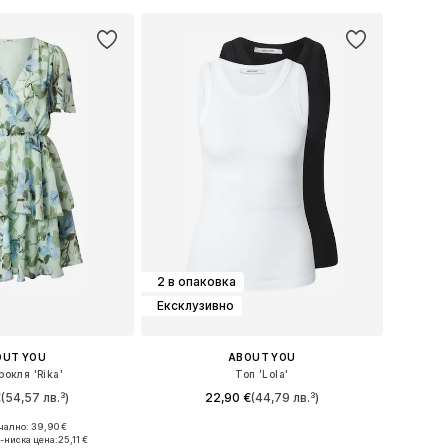
Добави в кошницата
в кошницата
2 в опаковка
Ексклузивно
OUT YOU
ABOUT YOU
рокля 'Rika'
Топ 'Lola'
€
(54,57 лв.³)
22,90 €
(44,79 лв.³)
ално: 39,90 €
ри: 34, 36, 38, 40
Налични размери: XS, S, M, L, XL, XXL
-ниска цена:
25,11 €