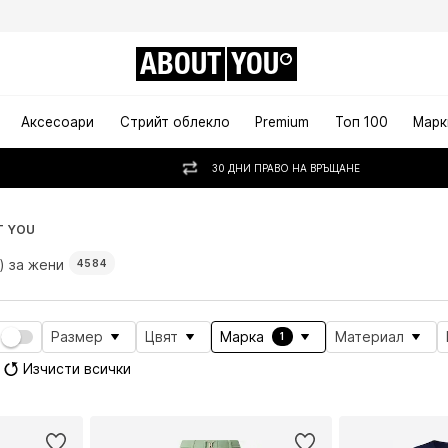
ABOUT
YOU
Аксесоари
Стрийт облекло
Premium
Топ 100
Марк
30 ДНИ ПРАВО НА ВРЪЩАНЕ
T YOU
 за жени
4584
Размер
Цвят
Марка
Материал
1
Изчисти всички