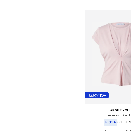
Добави в кошн
КУПОН
ABOUT YOU
Тениска 'Danik
16,11 €
(31,51 л