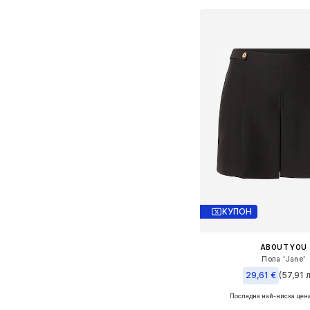
Добави в кошн
КУПОН
ABOUT YOU
Пола 'Jane'
29,61 €
(57,91 л
Последна най-ниска цена
Налични размери: 34, 36,