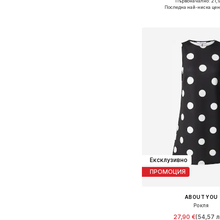
Първоначално: 21,9
Налични размери: S
Последна най-ниска цен
Добави в кошн
Ексклузивно
ПРОМОЦИЯ
ABOUT YOU
Рокля
27,90 €
(54,57 л