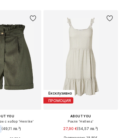
в кошницата
Добави в кошницата
Ексклузивно
ПРОМОЦИЯ
OUT YOU
ABOUT YOU
он с набор 'Henrike'
Рокля 'Hellena'
€
(49,11 лв.³)
27,90 €
(54,57 лв.³)
Първоначално: 39,90 €