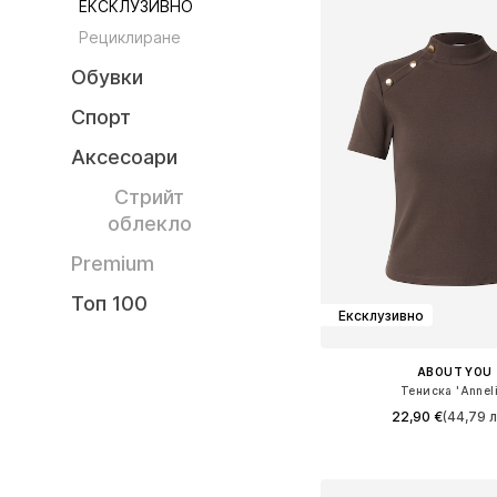
ЕКСКЛУЗИВНО
Рециклиране
Обувки
Спорт
Аксесоари
Стрийт
облекло
Premium
Топ 100
Ексклузивно
ABOUT YOU
Тениска 'Anneli
22,90 €
(44,79 л
Налични размери: XS, S,
Добави в кошн