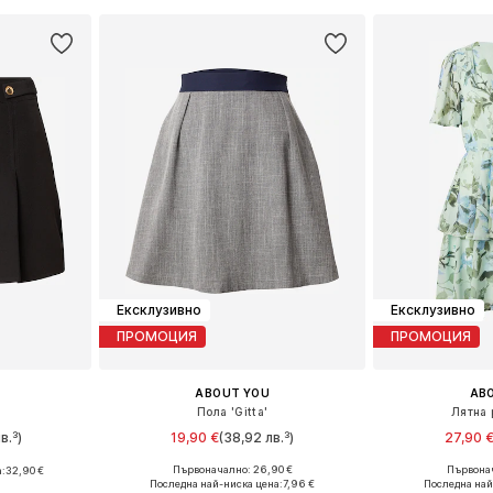
Добави в кошницата
ицата
Добави 
Ексклузивно
Ексклузивно
ПРОМОЦИЯ
ПРОМОЦИЯ
ABOUT YOU
AB
Пола 'Gitta'
Лятна 
в.³)
19,90 €
(38,92 лв.³)
27,90 
Първоначално: 26,90 €
Първонач
:
32,90 €
Налични размери: 36, 38, 40
Налични разме
 38, 40, 42
Последна най-ниска цена:
7,96 €
Последна най