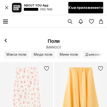
ABOUT YOU App
Към приложението
(152 700)
Поли
(MANGO)
Макси поли
Миди поли
Мини поли
Дънкови по