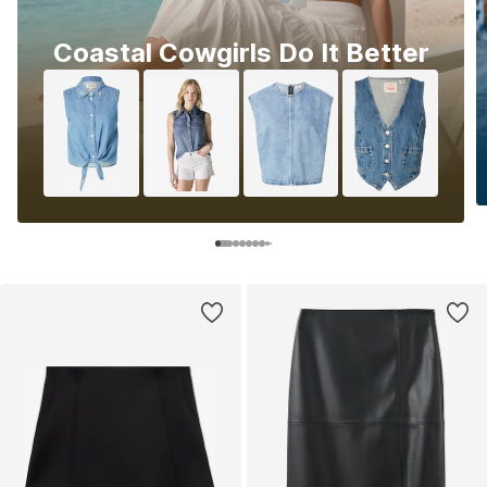
Coastal Cowgirls Do It Better