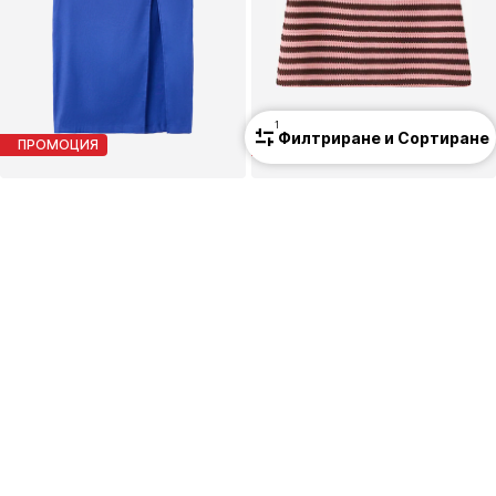
1
Филтриране и Сортиране
ПРОМОЦИЯ
ПРОМОЦИЯ
MANGO
MANGO
Пола 'SANTORI'
Пола 'TERRA'
32,90 €
(64,35 лв.³)
26,90 €
(52,61 лв.³)
Първоначално: 47,90 €
Последна най-ниска цена:
29,90 €
-10%
Последна най-ниска цена:
34,11 €
-3%