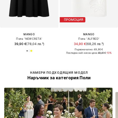
ПРОМОЦИЯ
MANGO
MANGO
Пола 'NEWCRETA'
Пола 'ALFRED'
39,90 €
(78,04 лв.³)
34,90 €
(68,26 лв.³)
Първоначално: 49,90 €
Последна най-ниска цена:
40,41 €
-13%
НАМЕРИ ПОДХОДЯЩИЯ МОДЕЛ
Наръчник за категория Поли