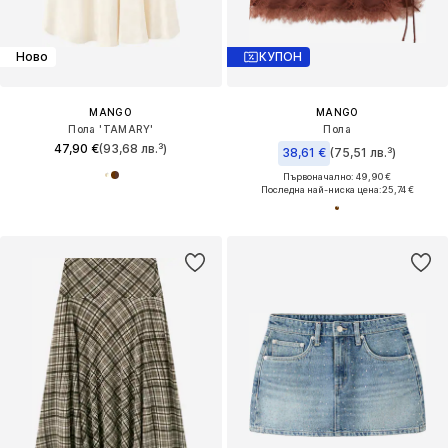
Ново
КУПОН
MANGO
MANGO
Пола 'TAMARY'
Пола
47,90 €
(93,68 лв.³)
38,61 €
(75,51 лв.³)
Първоначално: 49,90 €
Последна най-ниска цена:
25,74 €