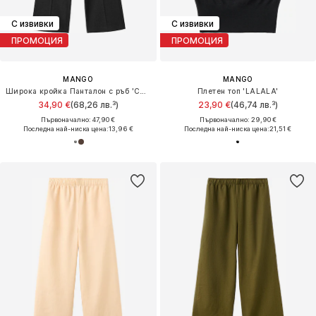
С извивки
С извивки
ПРОМОЦИЯ
ПРОМОЦИЯ
MANGO
MANGO
Широка кройка Панталон с ръб 'Carlota'
Плетен топ 'LALALA'
34,90 €
(68,26 лв.³)
23,90 €
(46,74 лв.³)
Първоначално: 47,90 €
Първоначално: 29,90 €
Последна най-ниска цена:
13,96 €
Последна най-ниска цена:
21,51 €