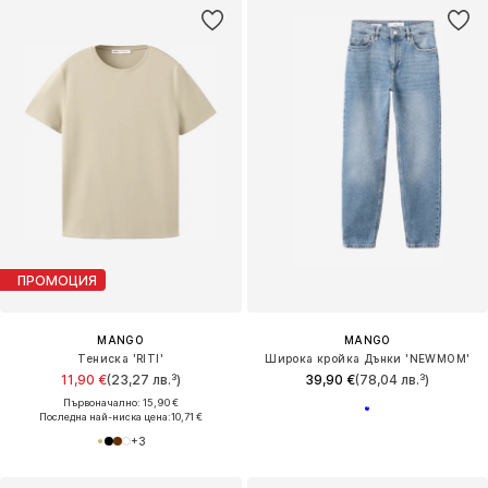
ПРОМОЦИЯ
MANGO
MANGO
Тениска 'RITI'
Широка кройка Дънки 'NEWMOM'
11,90 €
(23,27 лв.³)
39,90 €
(78,04 лв.³)
Първоначално: 15,90 €
Последна най-ниска цена:
10,71 €
+
3