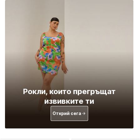
Рокли, които прегръщат
извивките ти
Открий сега