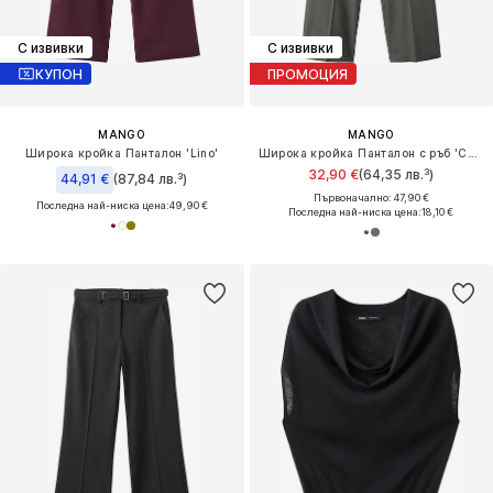
С извивки
С извивки
КУПОН
ПРОМОЦИЯ
MANGO
MANGO
Широка кройка Панталон 'Lino'
Широка кройка Панталон с ръб 'Carlota'
32,90 €
(64,35 лв.³)
44,91 €
(87,84 лв.³)
Първоначално: 47,90 €
Последна най-ниска цена:
49,90 €
Последна най-ниска цена:
18,10 €