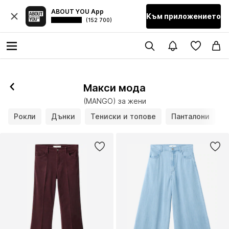
ABOUT YOU App
Към приложението
(152 700)
Макси мода
(MANGO) за жени
Рокли
Дънки
Тениски и топове
Панталони