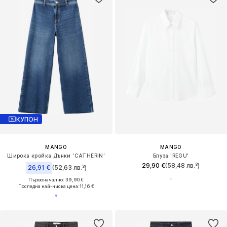
КУПОН
MANGO
MANGO
Широка кройка Дънки 'CATHERIN'
Блуза 'REGU'
29,90 €
(58,48 лв.³)
26,91 €
(52,63 лв.³)
Първоначално: 39,90 €
Последна най-ниска цена:
11,16 €