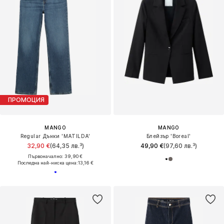
ПРОМОЦИЯ
MANGO
MANGO
Regular Дънки 'MATILDA'
Блейзър 'Boreal'
32,90 €
(64,35 лв.³)
49,90 €
(97,60 лв.³)
Първоначално: 39,90 €
Последна най-ниска цена:
13,16 €