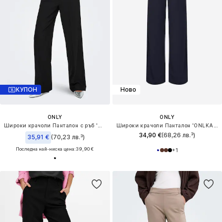
КУПОН
Ново
ONLY
ONLY
Широки крачоли Панталон с ръб 'ONLSVEA'
Широки крачоли Панталон 'ONLKALINA'
34,90 €
(68,26 лв.³)
35,91 €
(70,23 лв.³)
Последна най-ниска цена:
39,90 €
+
1