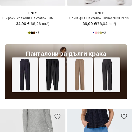
ONLY
ONLY
Широки крачоли Панталон 'ONLTizana'
Слим фит Панталон Chino 'ONLParis'
34,90 €
(68,26 лв.³)
39,90 €
(78,04 лв.³)
+
5
+
2
Панталони за дълги крака