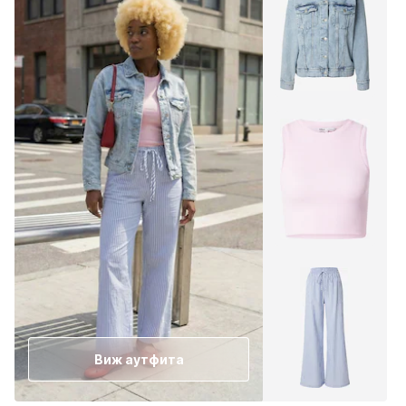
Виж аутфита