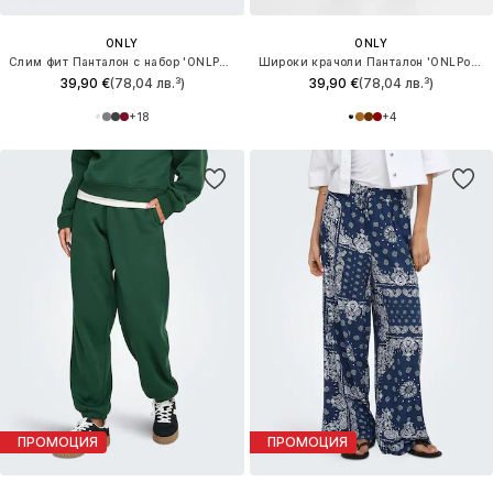
ONLY
ONLY
Слим фит Панталон с набор 'ONLPoptrash'
Широки крачоли Панталон 'ONLPoptrash-Suki'
39,90 €
(78,04 лв.³)
39,90 €
(78,04 лв.³)
+
18
+
4
ПРОМОЦИЯ
ПРОМОЦИЯ