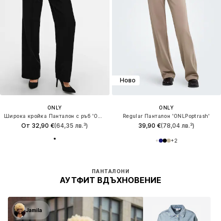
Ново
ONLY
ONLY
Широка кройка Панталон с ръб 'ONLBerry'
Regular Панталон 'ONLPoptrash'
От 32,90 €
(64,35 лв.³)
39,90 €
(78,04 лв.³)
+
2
ПАНТАЛОНИ
АУТФИТ ВДЪХНОВЕНИЕ
Jamila