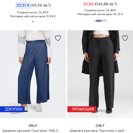
20,90 €
(40,88 лв.³)
23,31 €
(45,59 лв.³)
Първоначално: 24,90 €
Първоначално: 34,90 €
Последна най-ниска цена:
16,72 €
Последна най-ниска цена:
10,36 €
+
1
КУПОН
ПРОМОЦИЯ
ONLY
ONLY
Широки крачоли Панталон 'ONLCHARIS'
Широки крачоли Панталон с ръб 'ONLROME-POPTRASH'