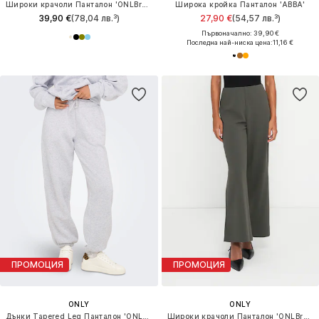
Широки крачоли Панталон 'ONLBruxelles'
Широка кройка Панталон 'ABBA'
39,90 €
(78,04 лв.³)
27,90 €
(54,57 лв.³)
Първоначално: 39,90 €
Последна най-ниска цена:
11,16 €
ПРОМОЦИЯ
ПРОМОЦИЯ
ONLY
ONLY
Дънки Tapered Leg Панталон 'ONLBest'
Широки крачоли Панталон 'ONLBremen-Yo'