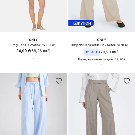
КУПОН
ONLY
ONLY
Regular Панталон 'SIESTA'
Широки крачоли Панталон 'ONLMAISA'
34,90 €
(68,26 лв.³)
35,91 €
(70,23 лв.³)
Последна най-ниска цена:
39,90 €