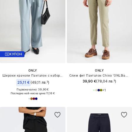
КУПОН
ONLY
ONLY
Широки крачоли Панталон с набор 'ONLEVI'
Слим фит Панталон Chino 'ONLBiana'
39,90 €
(78,04 лв.³)
25,11 €
(49,11 лв.³)
Първоначално: 39,90 €
+
1
Последна най-ниска цена:
11,16 €