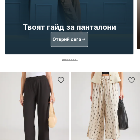
Твоят гайд за панталони
Открий сега