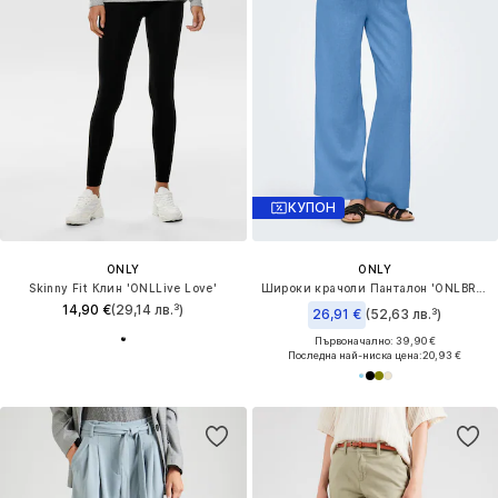
КУПОН
ONLY
ONLY
Skinny Fit Клин 'ONLLive Love'
Широки крачоли Панталон 'ONLBRUXELLES'
14,90 €
(29,14 лв.³)
26,91 €
(52,63 лв.³)
Първоначално: 39,90 €
Последна най-ниска цена:
20,93 €