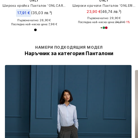
ONLY
ONLY
Широка кройка Панталон 'ONLCARO'
Широки крачоли Панталон 'ONLERIKKA'
23,90 €
(46,74 лв.³)
17,91 €
(35,03 лв.³)
Първоначално: 29,90 €
Първоначално: 26,90 €
Последна най-ниска цена:
24,21 €
-1%
Последна най-ниска цена:
7,96 €
НАМЕРИ ПОДХОДЯЩИЯ МОДЕЛ
Наръчник за категория Панталони