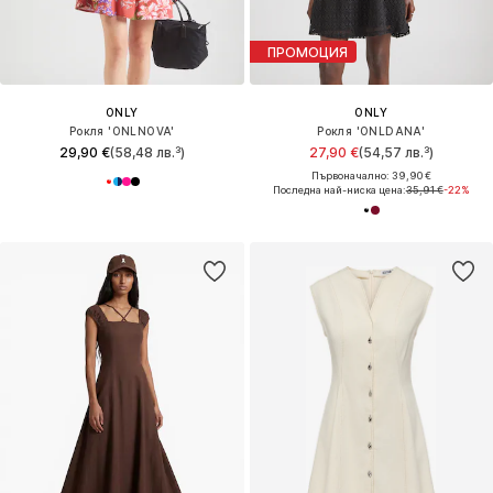
ПРОМОЦИЯ
ONLY
ONLY
Рокля 'ONLNOVA'
Рокля 'ONLDANA'
29,90 €
(58,48 лв.³)
27,90 €
(54,57 лв.³)
Първоначално: 39,90 €
Последна най-ниска цена:
35,91 €
-22%