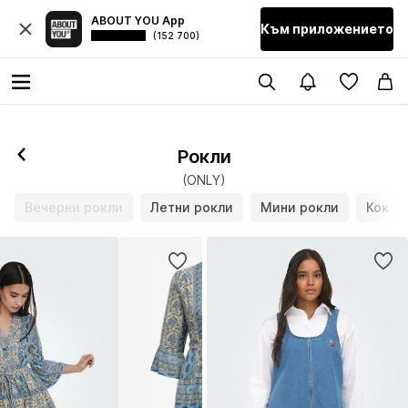
ABOUT YOU App
Към приложението
(152 700)
Рокли
(ONLY)
Вечерни рокли
Летни рокли
Мини рокли
Кокте