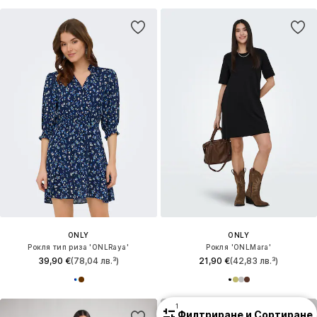
ONLY
ONLY
Рокля тип риза 'ONLRaya'
Рокля 'ONLMara'
39,90 €
(78,04 лв.³)
21,90 €
(42,83 лв.³)
1
Филтриране и Сортиране