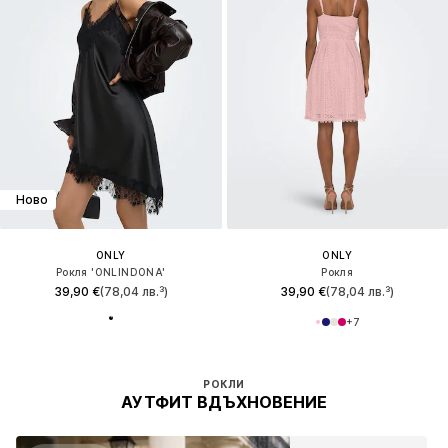
Ново
ONLY
ONLY
Рокля 'ONLINDONA'
Рокля
39,90 €
(78,04 лв.³)
39,90 €
(78,04 лв.³)
+
7
РОКЛИ
АУТФИТ ВДЪХНОВЕНИЕ