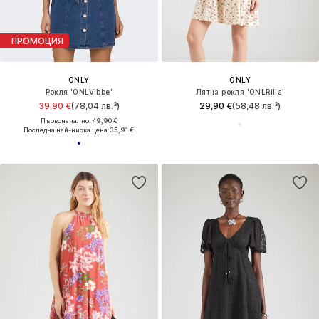
ПРОМОЦИЯ
ONLY
ONLY
Рокля 'ONLVibbe'
Лятна рокля 'ONLRilla'
39,90 €
(78,04 лв.³)
29,90 €
(58,48 лв.³)
Първоначално: 49,90 €
Последна най-ниска цена:
35,91 €