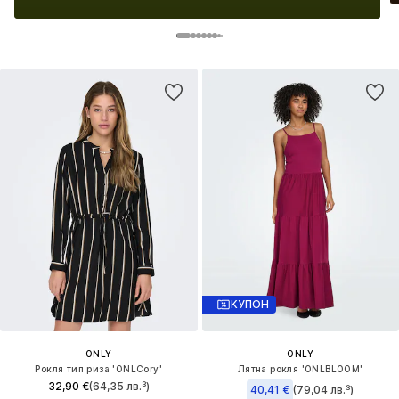
КУПОН
ONLY
ONLY
Рокля тип риза 'ONLCory'
Лятна рокля 'ONLBLOOM'
32,90 €
(64,35 лв.³)
40,41 €
(79,04 лв.³)