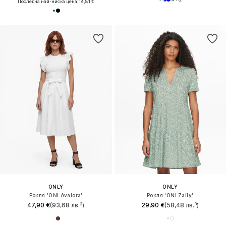
Последна най-ниска цена:
18,81 €
ONLY
ONLY
Рокля 'ONLAvalora'
Рокля 'ONLZally'
47,90 €
(93,68 лв.³)
29,90 €
(58,48 лв.³)