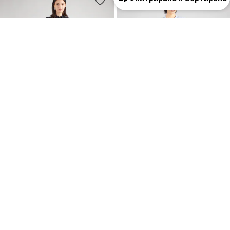
ПРОМОЦИЯ
ONLY
ONLY
Рокля тип риза 'ONLValais'
Рокля тип риза 'ONLMilana'
39,90 €
(78,04 лв.³)
39,90 €
(78,04 лв.³)
Първоначално: 49,90 €
+
2
Последна най-ниска цена:
34,93 €