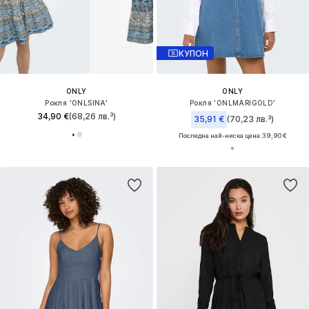
КУПОН
ONLY
ONLY
Рокля 'ONLSINA'
Рокля 'ONLMARIGOLD'
34,90 €
(68,26 лв.³)
35,91 €
(70,23 лв.³)
Последна най-ниска цена:
39,90 €