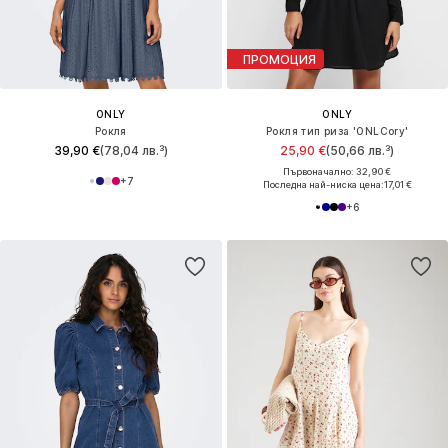
ПРОМОЦИЯ
ONLY
ONLY
Рокля
Рокля тип риза 'ONLCory'
39,90 €
(78,04 лв.³)
25,90 €
(50,66 лв.³)
Първоначално: 32,90 €
+
7
Последна най-ниска цена:
17,01 €
+
6