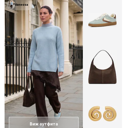
Vanessa
Виж аутфита