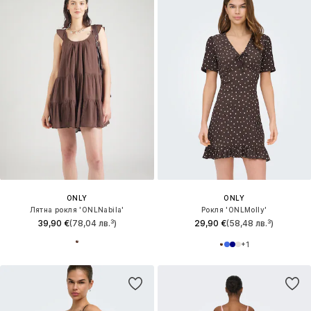
ONLY
ONLY
Лятна рокля 'ONLNabila'
Рокля 'ONLMolly'
39,90 €
(78,04 лв.³)
29,90 €
(58,48 лв.³)
+
1