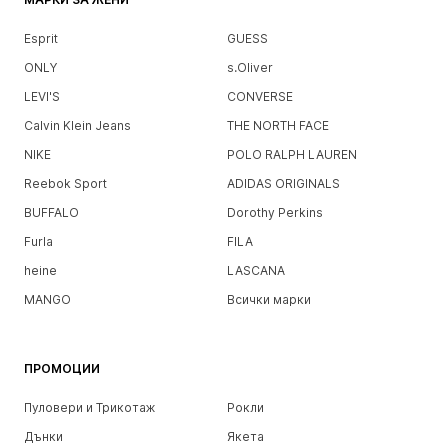
Esprit
GUESS
ONLY
s.Oliver
LEVI'S
CONVERSE
Calvin Klein Jeans
THE NORTH FACE
NIKE
POLO RALPH LAUREN
Reebok Sport
ADIDAS ORIGINALS
BUFFALO
Dorothy Perkins
Furla
FILA
heine
LASCANA
MANGO
Всички марки
ПРОМОЦИИ
Пуловери и Трикотаж
Рокли
Дънки
Якета