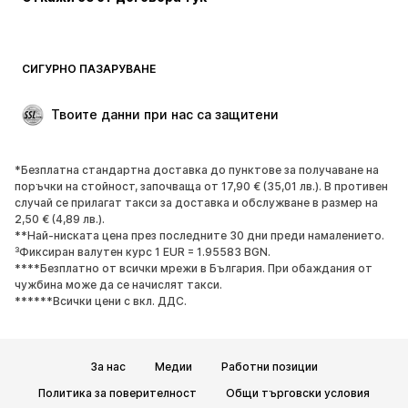
Палта
Поли
Бански и плажна мода
Суичъри
Блейзери
Гащеризони и комбинезони
СИГУРНО ПАЗАРУВАНЕ
Големи размери
Мода за бременни
Специални Поводи
ЕКСКЛУЗИВНО
Твоите данни при нас са защитени
Рециклиране
*Безплатна стандартна доставка до пунктове за получаване на
ОБУВКИ
поръчки на стойност, започваща от 17,90 € (35,01 лв.). В противен
случай се прилагат такси за доставка и обслужване в размер на
НОВО
Популярно
2,50 € (4,89 лв.).
**Най-ниската цена през последните 30 дни преди намалението.
Маратонки
Боти
³Фиксиран валутен курс 1 EUR = 1.95583 BGN.
Обувки с висок ток
Ботуши
****Безплатно от всички мрежи в България. При обаждания от
чужбина може да се начислят такси.
Сандали
Ниски обувки
******Всички цени с вкл. ДДС.
Спортни обувки
Балерини
Чехли
Домашни пантофи
За нас
Медии
Работни позиции
ЕКСКЛУЗИВНО
Политика за поверителност
Общи търговски условия