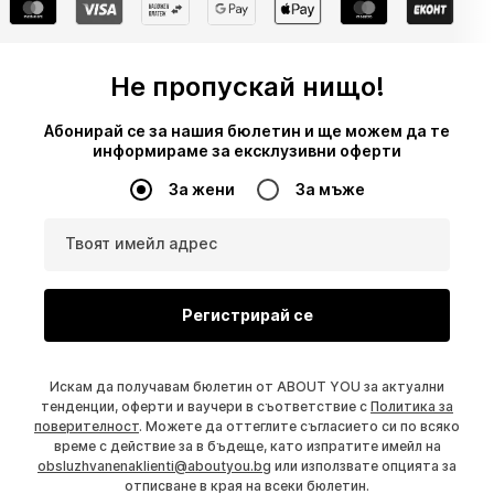
Не пропускай нищо!
Абонирай се за нашия бюлетин и ще можем да те
информираме за ексклузивни оферти
За жени
За мъже
Твоят имейл адрес
Регистрирай се
Искам да получавам бюлетин от ABOUT YOU за актуални
тенденции, оферти и ваучери в съответствие с
Политика за
поверителност
. Можете да оттеглите съгласието си по всяко
време с действие за в бъдеще, като изпратите имейл на
obsluzhvanenaklienti@aboutyou.bg
или използвате опцията за
отписване в края на всеки бюлетин.