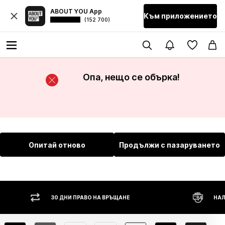
ABOUT YOU App
Към приложението
(152 700)
Опа, нещо се обърка!
Опитай отново
Продължи с пазаруването
30 ДНИ ПРАВО НА ВРЪЩАНЕ
НАЛ