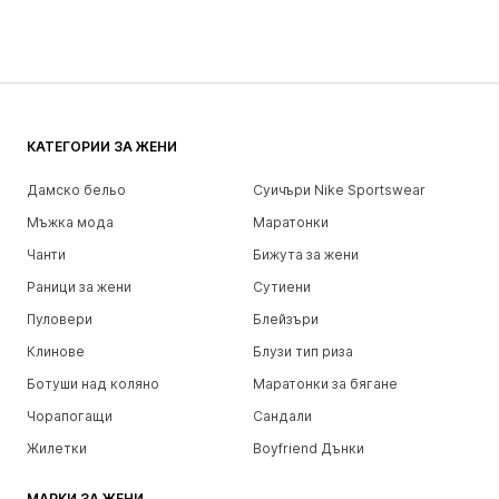
КАТЕГОРИИ ЗА ЖЕНИ
Дамско бельо
Суичъри Nike Sportswear
Мъжка мода
Маратонки
Чанти
Бижута за жени
Раници за жени
Сутиени
Пуловери
Блейзъри
Клинове
Блузи тип риза
Ботуши над коляно
Маратонки за бягане
Чорапогащи
Сандали
Жилетки
Boyfriend Дънки
МАРКИ ЗА ЖЕНИ