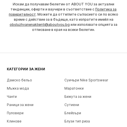
Искам да получавам бюлетин от ABOUT YOU за актуални
тенденции, оферти и ваучери в съответствие с
Политика за
поверителност
. Можете да оттеглите съгласието си по всяко
време с действие за в бъдеще, като изпратите имейл на
obsluzhvanenaklienti@aboutyou.bg
или използвате опцията за
отписване в края на всеки бюлетин.
КАТЕГОРИИ ЗА ЖЕНИ
Дамско бельо
Суичъри Nike Sportswear
Мъжка мода
Маратонки
Чанти
Бижута за жени
Раници за жени
Сутиени
Пуловери
Блейзъри
Клинове
Блузи тип риза