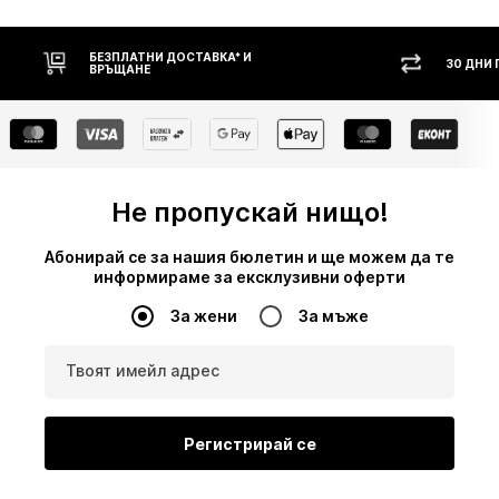
30 ДНИ ПРАВО НА ВРЪЩАНЕ
НАЛ
Не пропускай нищо!
Абонирай се за нашия бюлетин и ще можем да те
информираме за ексклузивни оферти
За жени
За мъже
Твоят имейл адрес
Регистрирай се