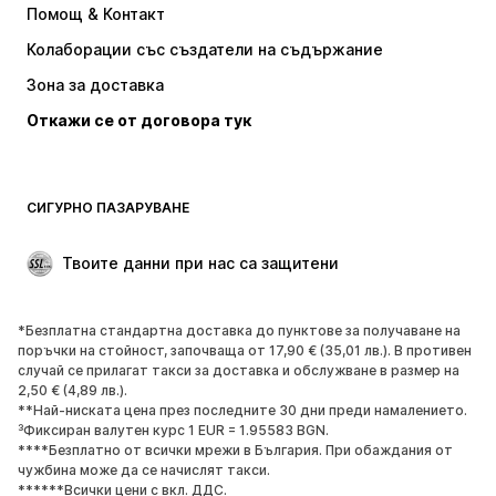
Помощ & Контакт
Тениски и топове
Панталони
Колаборации със създатели на съдържание
Якета
Пуловери и Трикотаж
Зона за доставка
Бельо
Блузи и туники
Откажи се от договора тук
Палта
Поли
Бански и плажна мода
Суичъри
Блейзери
Гащеризони и комбинезони
СИГУРНО ПАЗАРУВАНЕ
Големи размери
Мода за бременни
Специални Поводи
ЕКСКЛУЗИВНО
Твоите данни при нас са защитени
Рециклиране
*Безплатна стандартна доставка до пунктове за получаване на
ОБУВКИ
поръчки на стойност, започваща от 17,90 € (35,01 лв.). В противен
случай се прилагат такси за доставка и обслужване в размер на
НОВО
Популярно
2,50 € (4,89 лв.).
**Най-ниската цена през последните 30 дни преди намалението.
Маратонки
Боти
³Фиксиран валутен курс 1 EUR = 1.95583 BGN.
Обувки с висок ток
Ботуши
****Безплатно от всички мрежи в България. При обаждания от
чужбина може да се начислят такси.
Сандали
Ниски обувки
******Всички цени с вкл. ДДС.