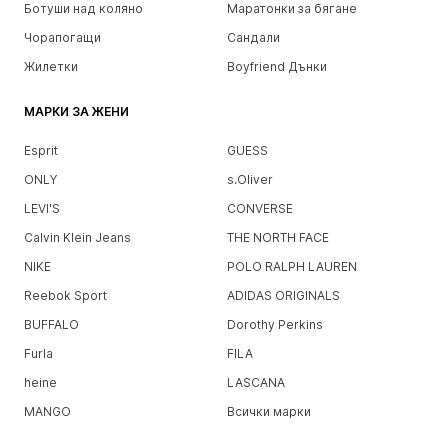
Ботуши над коляно
Маратонки за бягане
Чорапогащи
Сандали
Жилетки
Boyfriend Дънки
МАРКИ ЗА ЖЕНИ
Esprit
GUESS
ONLY
s.Oliver
LEVI'S
CONVERSE
Calvin Klein Jeans
THE NORTH FACE
NIKE
POLO RALPH LAUREN
Reebok Sport
ADIDAS ORIGINALS
BUFFALO
Dorothy Perkins
Furla
FILA
heine
LASCANA
MANGO
Всички марки