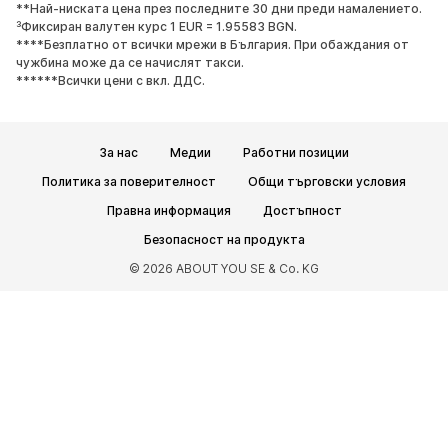
**Най-ниската цена през последните 30 дни преди намалението.
Маратонки
Боти
³Фиксиран валутен курс 1 EUR = 1.95583 BGN.
Обувки с висок ток
Ботуши
****Безплатно от всички мрежи в България. При обаждания от
чужбина може да се начислят такси.
Сандали
Ниски обувки
******Всички цени с вкл. ДДС.
Спортни обувки
Балерини
Чехли
Домашни пантофи
За нас
Медии
Работни позиции
ЕКСКЛУЗИВНО
Политика за поверителност
Общи търговски условия
СПОРТ
Правна информация
Достъпност
Спортно облекло
Видове спорт
Безопасност на продукта
Спортни обувки
Спортни чанти
© 2026 ABOUT YOU SE & Co. KG
Спортни аксесоари
АКСЕСОАРИ
НОВО
Чанти и раници
Бижута
Шалове и кърпи
Шапки и каскети
Колани