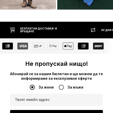
30 ДНИ ПРАВО НА ВРЪЩАНЕ
НАЛ
Не пропускай нищо!
Абонирай се за нашия бюлетин и ще можем да те
информираме за ексклузивни оферти
За жени
За мъже
Твоят имейл адрес