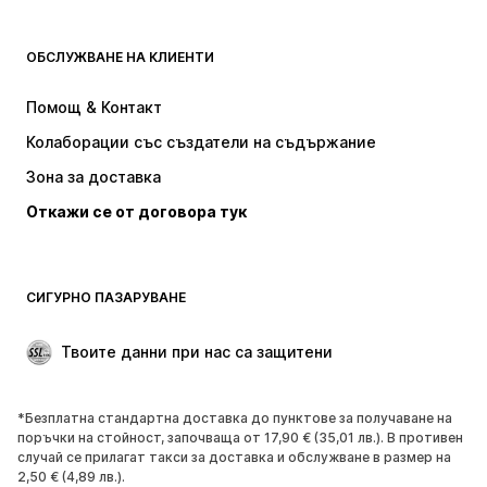
ДРЕХИ
ОБСЛУЖВАНЕ НА КЛИЕНТИ
НОВО
Популярно
Рокли
Дънки
Помощ & Контакт
Тениски и топове
Панталони
Колаборации със създатели на съдържание
Якета
Пуловери и Трикотаж
Зона за доставка
Бельо
Блузи и туники
Откажи се от договора тук
Палта
Поли
Бански и плажна мода
Суичъри
Блейзери
Гащеризони и комбинезони
СИГУРНО ПАЗАРУВАНЕ
Големи размери
Мода за бременни
Специални Поводи
ЕКСКЛУЗИВНО
Твоите данни при нас са защитени
Рециклиране
*Безплатна стандартна доставка до пунктове за получаване на
ОБУВКИ
поръчки на стойност, започваща от 17,90 € (35,01 лв.). В противен
случай се прилагат такси за доставка и обслужване в размер на
НОВО
Популярно
2,50 € (4,89 лв.).