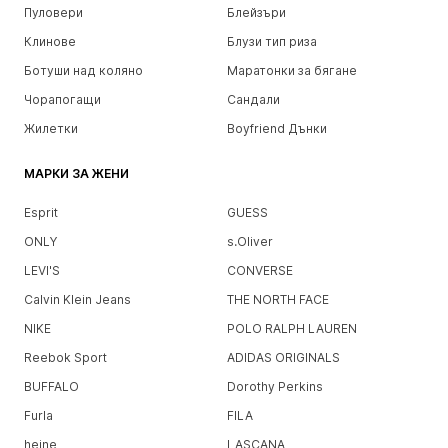
Пуловери
Блейзъри
Клинове
Блузи тип риза
Ботуши над коляно
Маратонки за бягане
Чорапогащи
Сандали
Жилетки
Boyfriend Дънки
МАРКИ ЗА ЖЕНИ
Esprit
GUESS
ONLY
s.Oliver
LEVI'S
CONVERSE
Calvin Klein Jeans
THE NORTH FACE
NIKE
POLO RALPH LAUREN
Reebok Sport
ADIDAS ORIGINALS
BUFFALO
Dorothy Perkins
Furla
FILA
heine
LASCANA