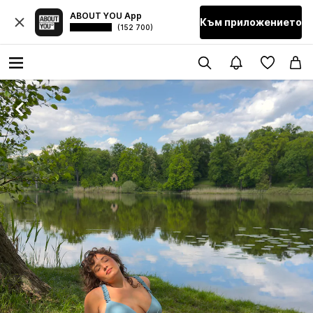
ABOUT YOU App
Към приложението
(152 700)