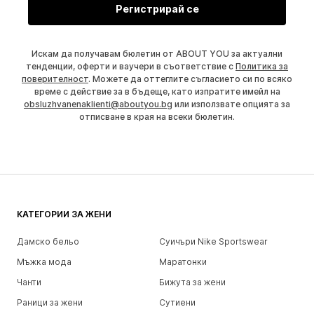
Регистрирай се
Искам да получавам бюлетин от ABOUT YOU за актуални
тенденции, оферти и ваучери в съответствие с
Политика за
поверителност
. Можете да оттеглите съгласието си по всяко
време с действие за в бъдеще, като изпратите имейл на
obsluzhvanenaklienti@aboutyou.bg
или използвате опцията за
отписване в края на всеки бюлетин.
КАТЕГОРИИ ЗА ЖЕНИ
Дамско бельо
Суичъри Nike Sportswear
Мъжка мода
Маратонки
Чанти
Бижута за жени
Раници за жени
Сутиени