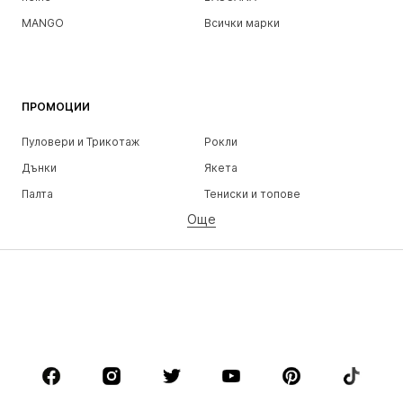
MANGO
Всички марки
ПРОМОЦИИ
Пуловери и Трикотаж
Рокли
Дънки
Якета
Палта
Тениски и топове
Още
Панталони
Бельо
Поли
Блузи и туники
Суичъри
Блейзери
Бански и плажна мода
Гащеризони и комбинезони
Големи размери
Мода за бременни
Обувки
Спорт
Аксесоари
Premium