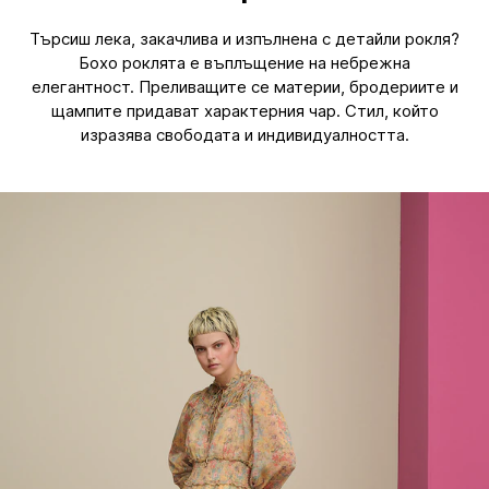
Търсиш лека, закачлива и изпълнена с детайли рокля?
Бохо роклята е въплъщение на небрежна
елегантност. Преливащите се материи, бродериите и
щампите придават характерния чар. Стил, който
изразява свободата и индивидуалността.