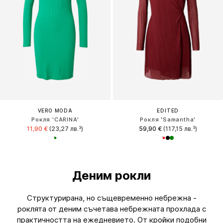
VERO MODA
EDITED
Рокля 'CARINA'
Рокля 'Samantha'
11,90 €
(23,27 лв.³)
59,90 €
(117,15 лв.³)
Деним рокли
Структурирана, но същевременно небрежна -
роклята от деним съчетава небрежната прохлада с
практичността на ежедневието. От кройки подобни