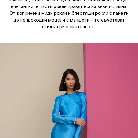
елегантните парти рокли правят всяка визия стилна.
От копринени миди рокли и блестящи рокли с пайети
до непреходни модели с маншети - те съчетават
стил и привлекателност.