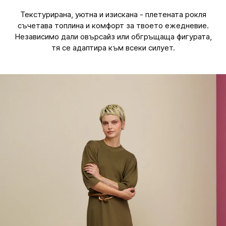
Текстурирана, уютна и изискана - плетената рокля
съчетава топлина и комфорт за твоето ежедневие.
Независимо дали овърсайз или обгръщаща фигурата,
тя се адаптира към всеки силует.