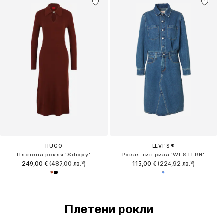
HUGO
LEVI'S ®
Плетена рокля 'Sdropy'
Рокля тип риза 'WESTERN'
249,00 €
(487,00 лв.³)
115,00 €
(224,92 лв.³)
Плетени рокли