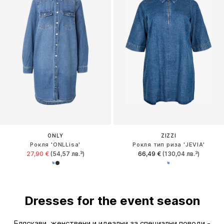
ONLY
ZIZZI
Рокля 'ONLLisa'
Рокля тип риза 'JEVIA'
27,90 €
(54,57 лв.³)
66,49 €
(130,04 лв.³)
Dresses for the event season
Бляскави, женствени и идеални за специални поводи -