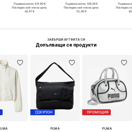
Първоначално: 89,90 €
Първоначално: 109,00 €
Първонача
Последна най-ниска цена:
Последна най-ниска цена:
Последна н
44,97 €
52,90 €
44
ЗАВЪРШИ АУТФИТА СИ
Допълващи се продукти
Н
КУПОН
ПРОМОЦИЯ
PUMA
PUMA
PUMA