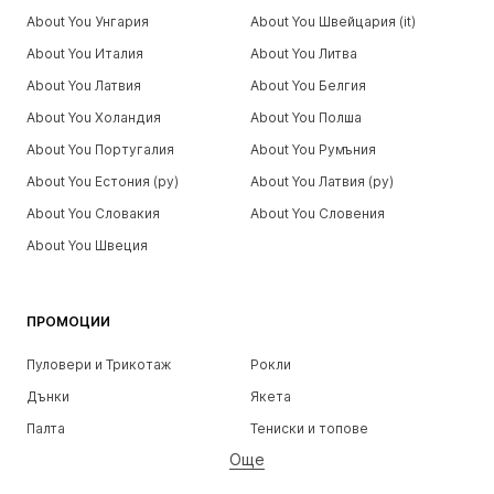
About You Унгария
About You Швейцария (it)
About You Италия
About You Литва
About You Латвия
About You Белгия
About You Холандия
About You Полша
About You Португалия
About You Румъния
About You Естония (ру)
About You Латвия (ру)
About You Словакия
About You Словения
About You Швеция
ПРОМОЦИИ
Пуловери и Трикотаж
Рокли
Дънки
Якета
Палта
Тениски и топове
Още
Панталони
Бельо
Поли
Блузи и туники