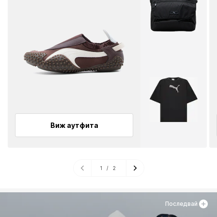
Виж аутфита
1
/
2
Последвай