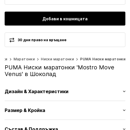
Добави в кошницата
30 дни право на връщане
увки
Маратонки
Ниски маратонки
PUMA Ниски маратонки
PUMA Ниски маратонки 'Mostro Move
Venus' в Шоколад
Дизайн & Характеристики
Лого принт
Размер & Кройка
Кожа
Заоблен връх
Височина на тока/подметката: Нисък ток/подметка
Еластични подложки
Състав & Поддръжка