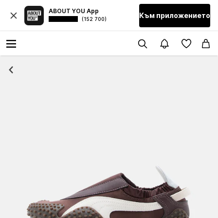
ABOUT YOU App
Към приложението
(152 700)