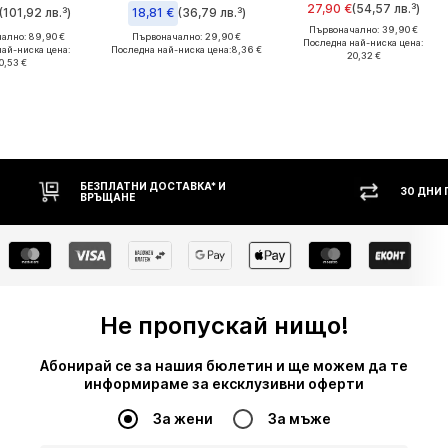
27,90 €
(54,57 лв.³)
(101,92 лв.³)
18,81 €
(36,79 лв.³)
Първоначално: 39,90 €
ално: 89,90 €
Първоначално: 29,90 €
Последна най-ниска цена:
най-ниска цена:
Последна най-ниска цена:
8,36 €
20,32 €
0,53 €
БЕЗПЛАТНИ ДОСТАВКА* И
30 ДНИ ПРАВО НА В
ВРЪЩАНЕ
Не пропускай нищо!
Абонирай се за нашия бюлетин и ще можем да те
информираме за ексклузивни оферти
За жени
За мъже