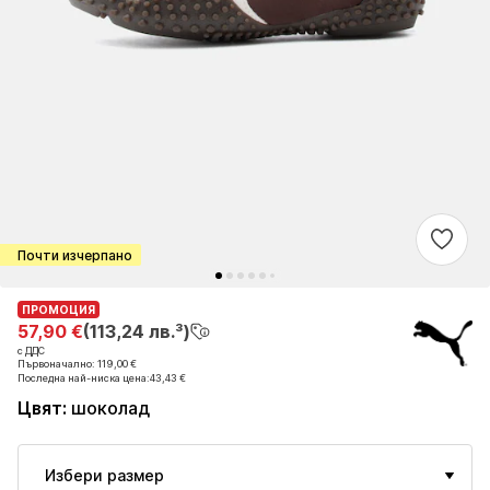
Почти изчерпано
ПРОМОЦИЯ
ПРОМОЦИЯ
57,90 €
57,90 €
(113,24 лв.³)
(113,24 лв.³)
с ДДС
с ДДС
Първоначално: 119,00 €
Първоначално: 119,00 €
Последна най-ниска цена:
Последна най-ниска цена:
43,43 €
43,43 €
Цвят
:
шоколад
Избери размер