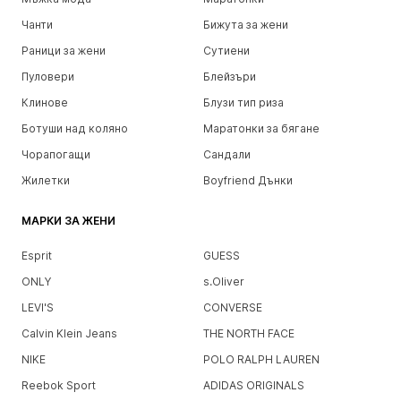
Чанти
Бижута за жени
Раници за жени
Сутиени
Пуловери
Блейзъри
Клинове
Блузи тип риза
Ботуши над коляно
Маратонки за бягане
Чорапогащи
Сандали
Жилетки
Boyfriend Дънки
МАРКИ ЗА ЖЕНИ
Esprit
GUESS
ONLY
s.Oliver
LEVI'S
CONVERSE
Calvin Klein Jeans
THE NORTH FACE
NIKE
POLO RALPH LAUREN
Reebok Sport
ADIDAS ORIGINALS