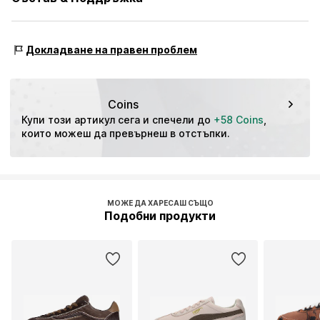
(0-3 cm)
Предпазител на пръсти
Гъвкава подметка
Таблица с размери
Външен материал: Кожа, Текстил
Спиращ хлъзгането
Докладване на правен проблем
Подплата и вътрешна подметка: Текстил
Велурена кожа
Външно ходило: Пластмаса
С нахлузване
Съдържа нетекстилни части от животински произход:
Coins
№ на артикул
PUMcjod001000001
да
Купи този артикул сега и спечели до 
+58 Coins
, 
Държава на произход: Камбоджа
които можеш да превърнеш в отстъпки.
МОЖЕ ДА ХАРЕСАШ СЪЩО
Подобни продукти