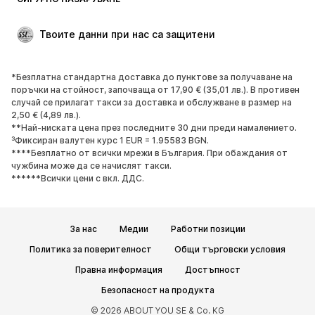
Големи размери
Мода за бременни
Специални Поводи
ЕКСКЛУЗИВНО
Твоите данни при нас са защитени
Рециклиране
*Безплатна стандартна доставка до пунктове за получаване на
ОБУВКИ
поръчки на стойност, започваща от 17,90 € (35,01 лв.). В противен
случай се прилагат такси за доставка и обслужване в размер на
НОВО
Популярно
2,50 € (4,89 лв.).
**Най-ниската цена през последните 30 дни преди намалението.
Маратонки
Боти
³Фиксиран валутен курс 1 EUR = 1.95583 BGN.
Обувки с висок ток
Ботуши
****Безплатно от всички мрежи в България. При обаждания от
чужбина може да се начислят такси.
Сандали
Ниски обувки
******Всички цени с вкл. ДДС.
Спортни обувки
Балерини
Чехли
Домашни пантофи
За нас
Медии
Работни позиции
ЕКСКЛУЗИВНО
Политика за поверителност
Общи търговски условия
СПОРТ
Правна информация
Достъпност
Спортно облекло
Видове спорт
Безопасност на продукта
Спортни обувки
Спортни чанти
© 2026 ABOUT YOU SE & Co. KG