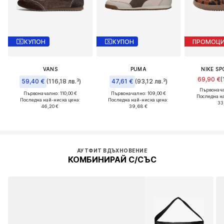
КУПОН
КУПОН
ПРОМОЦ
VANS
PUMA
NIKE S
69,90 €
(
59,40 €
(116,18 лв.³)
47,61 €
(93,12 лв.³)
Първонача
Първоначално: 110,00 €
Първоначално: 109,00 €
Последна н
Последна най-ниска цена:
Последна най-ниска цена:
33
46,20 €
39,68 €
АУТФИТ ВДЪХНОВЕНИЕ
КОМБИНИРАЙ С/СЪС