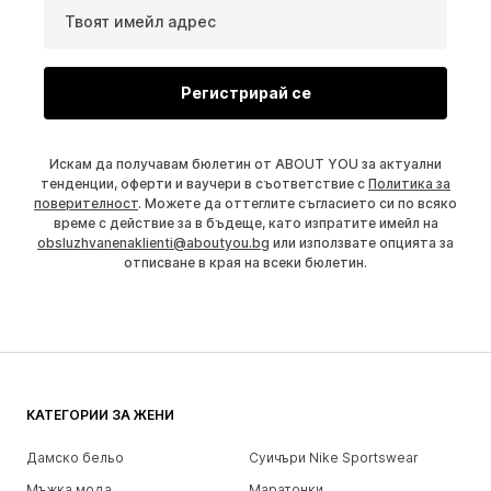
Твоят имейл адрес
Регистрирай се
Искам да получавам бюлетин от ABOUT YOU за актуални
тенденции, оферти и ваучери в съответствие с
Политика за
поверителност
. Можете да оттеглите съгласието си по всяко
време с действие за в бъдеще, като изпратите имейл на
obsluzhvanenaklienti@aboutyou.bg
или използвате опцията за
отписване в края на всеки бюлетин.
КАТЕГОРИИ ЗА ЖЕНИ
Дамско бельо
Суичъри Nike Sportswear
Мъжка мода
Маратонки