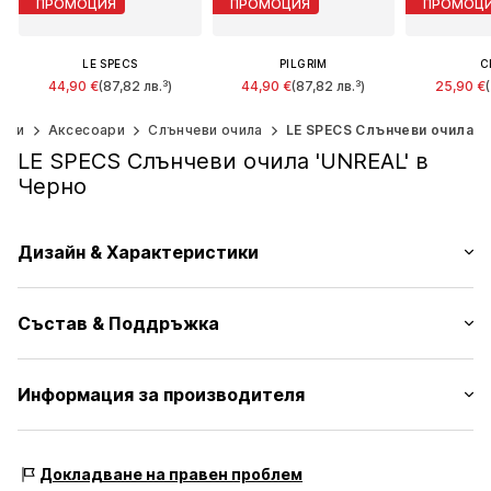
ПРОМОЦИЯ
ПРОМОЦИЯ
ПРОМОЦ
LE SPECS
PILGRIM
C
44,90 €
(87,82 лв.³)
44,90 €
(87,82 лв.³)
25,90 €
Първоначално: 59,90 €
Първоначално: 49,90 €
Първонача
Последна най-ниска цена:
Последна най-ниска цена:
Последна н
ени
Аксесоари
Слънчеви очила
LE SPECS Слънчеви очила
38,17 €
31,41 €
20
LE SPECS Слънчеви очила 'UNREAL' в
Налични размери: One Size
Налични размери: One Size
Налични раз
Черно
Добави в кошницата
Добави в кошницата
Добави в
Дизайн & Характеристики
Плочка с бранд
Състав & Поддръжка
С възглавнички за нос
UV защита
Ретро очила
Материал: Пластмаса
Информация за производителя
Държава на произход: Китай
№ на артикул
LES0202001000001
tree distribution GmbH
Rosenstr. 8
Докладване на правен проблем
83684 Tegernsee