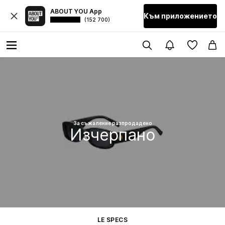
ABOUT YOU App
Към приложението
(152 700)
За съжаление разпродадено
Изчерпано
LE SPECS