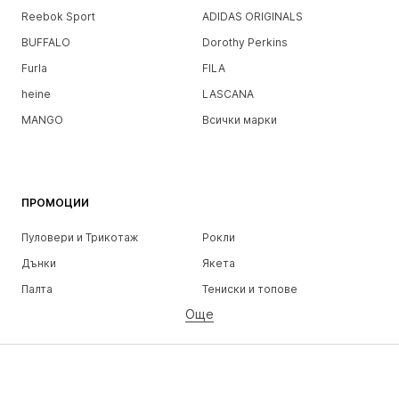
Reebok Sport
ADIDAS ORIGINALS
BUFFALO
Dorothy Perkins
Furla
FILA
heine
LASCANA
MANGO
Всички марки
ПРОМОЦИИ
Пуловери и Трикотаж
Рокли
Дънки
Якета
Палта
Тениски и топове
Още
Панталони
Бельо
Поли
Блузи и туники
Суичъри
Блейзери
Бански и плажна мода
Гащеризони и комбинезони