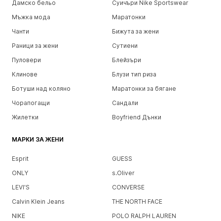
Дамско бельо
Суичъри Nike Sportswear
Мъжка мода
Маратонки
Чанти
Бижута за жени
Раници за жени
Сутиени
Пуловери
Блейзъри
Клинове
Блузи тип риза
Ботуши над коляно
Маратонки за бягане
Чорапогащи
Сандали
Жилетки
Boyfriend Дънки
МАРКИ ЗА ЖЕНИ
Esprit
GUESS
ONLY
s.Oliver
LEVI'S
CONVERSE
Calvin Klein Jeans
THE NORTH FACE
NIKE
POLO RALPH LAUREN