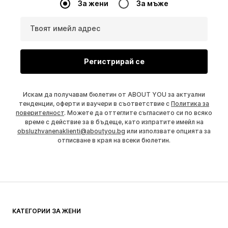
За жени
За мъже
Твоят имейл адрес
Регистрирай се
Искам да получавам бюлетин от ABOUT YOU за актуални
тенденции, оферти и ваучери в съответствие с
Политика за
поверителност
. Можете да оттеглите съгласието си по всяко
време с действие за в бъдеще, като изпратите имейл на
obsluzhvanenaklienti@aboutyou.bg
или използвате опцията за
отписване в края на всеки бюлетин.
КАТЕГОРИИ ЗА ЖЕНИ