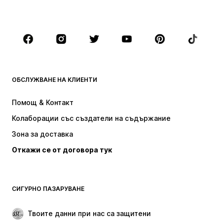
Големи размери
Мода за бременни
Обувки
Спорт
Аксесоари
Premium
ДРЕХИ
ОБСЛУЖВАНЕ НА КЛИЕНТИ
НОВО
Популярно
Рокли
Дънки
Помощ & Контакт
Тениски и топове
Панталони
Колаборации със създатели на съдържание
Якета
Пуловери и Трикотаж
Зона за доставка
Бельо
Блузи и туники
Откажи се от договора тук
Палта
Поли
Бански и плажна мода
Суичъри
Блейзери
Гащеризони и комбинезони
СИГУРНО ПАЗАРУВАНЕ
Големи размери
Мода за бременни
Специални Поводи
ЕКСКЛУЗИВНО
Твоите данни при нас са защитени