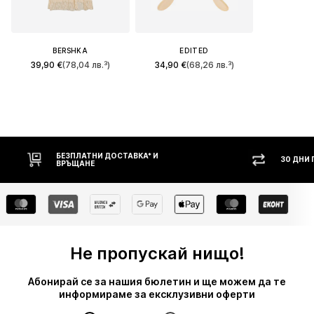
BERSHKA
EDITED
39,90 €
(78,04 лв.³)
34,90 €
(68,26 лв.³)
БЕЗПЛАТНИ ДОСТАВКА* И
30 ДНИ
ВРЪЩАНЕ
Не пропускай нищо!
Абонирай се за нашия бюлетин и ще можем да те
информираме за ексклузивни оферти