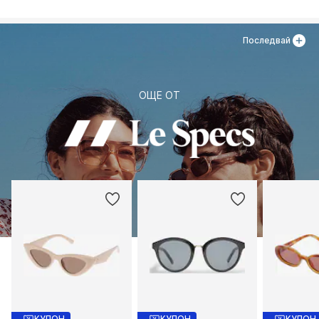
DE
info@treedistribution.com
Последвай
ОЩЕ ОТ
КУПОН
КУПОН
КУПОН