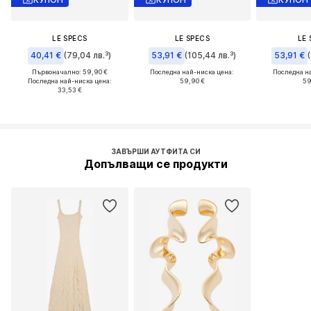
LE SPECS
LE SPECS
LE 
40,41 €
(79,04 лв.³)
53,91 €
(105,44 лв.³)
53,91 €
Първоначално: 59,90 €
Последна най-ниска цена:
Последна н
Последна най-ниска цена:
59,90 €
59
33,53 €
ЗАВЪРШИ АУТФИТА СИ
Допълващи се продукти