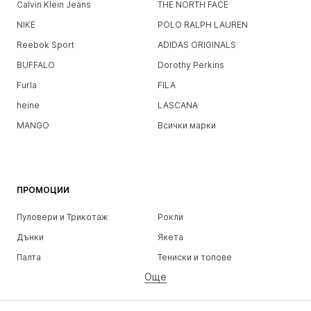
Calvin Klein Jeans
THE NORTH FACE
NIKE
POLO RALPH LAUREN
Reebok Sport
ADIDAS ORIGINALS
BUFFALO
Dorothy Perkins
Furla
FILA
heine
LASCANA
MANGO
Всички марки
ПРОМОЦИИ
Пуловери и Трикотаж
Рокли
Дънки
Якета
Палта
Тениски и топове
Още
Панталони
Бельо
Поли
Блузи и туники