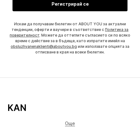
Регистрирай се
Искам да получавам бюлетин от ABOUT YOU за актуални
тенденции, оферти и ваучери в съответствие с
Политика за
поверителност
. Можете да оттеглите съгласието си по всяко
време с действие за в бъдеще, като изпратите имейл на
obsluzhvanenaklienti@aboutyou.bg
или използвате опцията за
отписване в края на всеки бюлетин.
KAN
Още