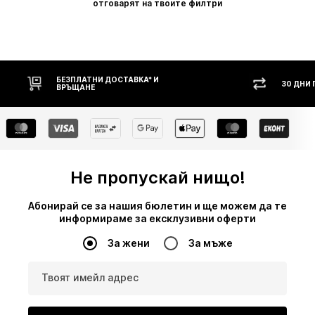
отговарят на твоите филтри
30 ДНИ ПРАВО НА ВРЪЩАНЕ
НАЛ
Не пропускай нищо!
Абонирай се за нашия бюлетин и ще можем да те
информираме за ексклузивни оферти
За жени
За мъже
Твоят имейл адрес