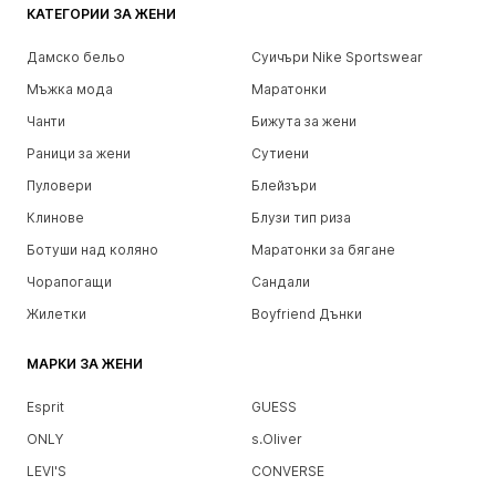
КАТЕГОРИИ ЗА ЖЕНИ
Дамско бельо
Суичъри Nike Sportswear
Мъжка мода
Маратонки
Чанти
Бижута за жени
Раници за жени
Сутиени
Пуловери
Блейзъри
Клинове
Блузи тип риза
Ботуши над коляно
Маратонки за бягане
Чорапогащи
Сандали
Жилетки
Boyfriend Дънки
МАРКИ ЗА ЖЕНИ
Esprit
GUESS
ONLY
s.Oliver
LEVI'S
CONVERSE