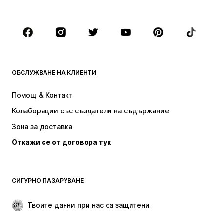
Големи размери
Мода за бременни
Обувки
Спорт
Аксесоари
Premium
ДРЕХИ
ОБСЛУЖВАНЕ НА КЛИЕНТИ
НОВО
Популярно
Рокли
Дънки
Помощ & Контакт
Тениски и топове
Панталони
Колаборации със създатели на съдържание
Якета
Пуловери и Трикотаж
Зона за доставка
Бельо
Блузи и туники
Откажи се от договора тук
Палта
Поли
Бански и плажна мода
Суичъри
Блейзери
Гащеризони и комбинезони
СИГУРНО ПАЗАРУВАНЕ
Големи размери
Мода за бременни
Специални Поводи
ЕКСКЛУЗИВНО
Твоите данни при нас са защитени
Рециклиране