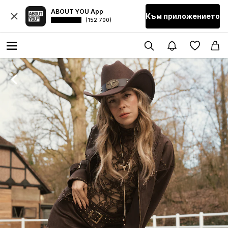
ABOUT YOU App
Към приложението
(152 700)