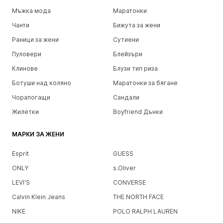
Мъжка мода
Маратонки
Чанти
Бижута за жени
Раници за жени
Сутиени
Пуловери
Блейзъри
Клинове
Блузи тип риза
Ботуши над коляно
Маратонки за бягане
Чорапогащи
Сандали
Жилетки
Boyfriend Дънки
МАРКИ ЗА ЖЕНИ
Esprit
GUESS
ONLY
s.Oliver
LEVI'S
CONVERSE
Calvin Klein Jeans
THE NORTH FACE
NIKE
POLO RALPH LAUREN