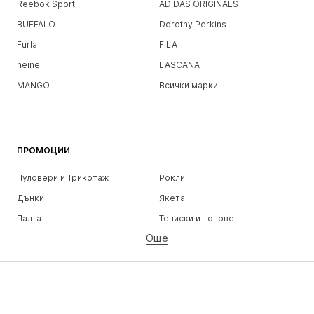
Reebok Sport
ADIDAS ORIGINALS
BUFFALO
Dorothy Perkins
Furla
FILA
heine
LASCANA
MANGO
Всички марки
ПРОМОЦИИ
Пуловери и Трикотаж
Рокли
Дънки
Якета
Палта
Тениски и топове
Още
Панталони
Бельо
Поли
Блузи и туники
Суичъри
Блейзери
Бански и плажна мода
Гащеризони и комбинезони