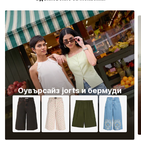
Оувърсайз jorts и бермуди