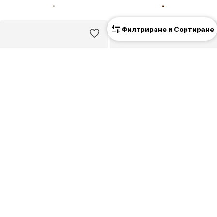
Филтриране и Сортиране
ПРОМОЦИЯ
ПРОМОЦИЯ
STEVE MADDEN
MINNETONKA
Мокасини 'Esra'
Мокасини 'Thunderbird Animikii'
69,90 €
(136,71 лв.³)
74,99 €
(146,67 лв.³)
Първоначално: 149,00 €
Първоначално: 140,00 €
Последна най-ниска цена:
43,60 €
Последна най-ниска цена:
56,24 €