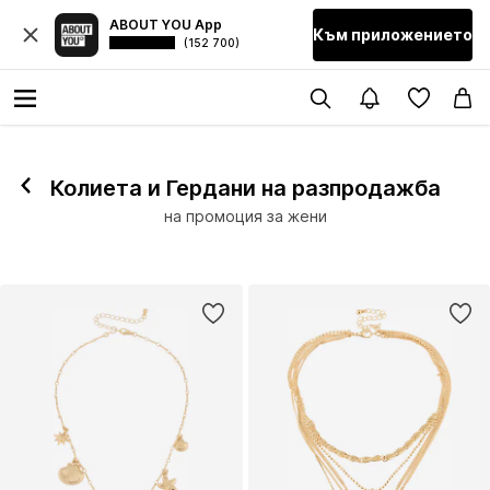
ABOUT YOU App
Към приложението
(152 700)
Колиета и Гердани на разпродажба
на промоция за жени