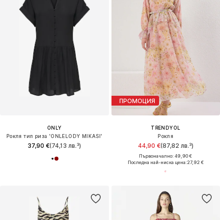
ПРОМОЦИЯ
ONLY
TRENDYOL
Рокля тип риза 'ONLELODY MIKASI'
Рокля
37,90 €
(74,13 лв.³)
44,90 €
(87,82 лв.³)
Първоначално: 49,90 €
Последна най-ниска цена:
27,92 €