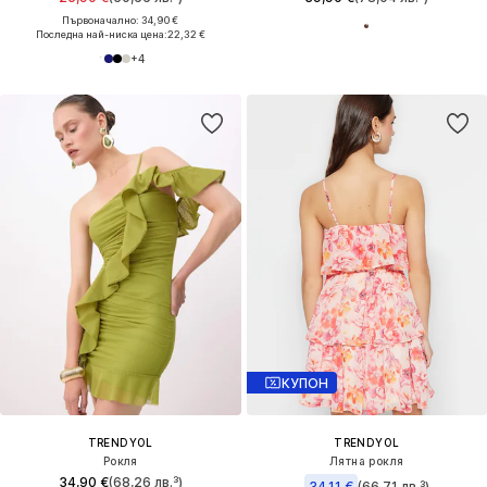
Първоначално: 34,90 €
Последна най-ниска цена:
22,32 €
+
4
КУПОН
TRENDYOL
TRENDYOL
Рокля
Лятна рокля
34,90 €
(68,26 лв.³)
34,11 €
(66,71 лв.³)