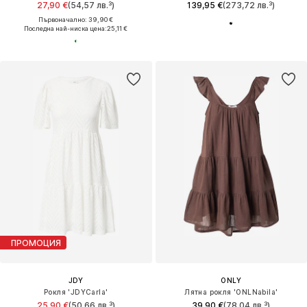
27,90 €
(54,57 лв.³)
139,95 €
(273,72 лв.³)
Първоначално: 39,90 €
Последна най-ниска цена:
25,11 €
ПРОМОЦИЯ
JDY
ONLY
Рокля 'JDYCarla'
Лятна рокля 'ONLNabila'
25,90 €
(50,66 лв.³)
39,90 €
(78,04 лв.³)