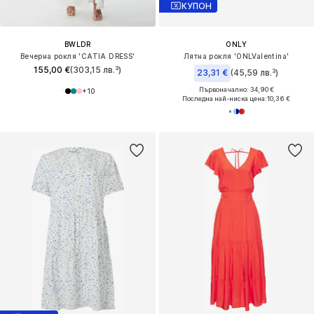
КУПОН
BWLDR
ONLY
Вечерна рокля 'CATIA DRESS'
Лятна рокля 'ONLValentina'
155,00 €
(303,15 лв.³)
23,31 €
(45,59 лв.³)
Първоначално: 34,90 €
+
10
Последна най-ниска цена:
10,36 €