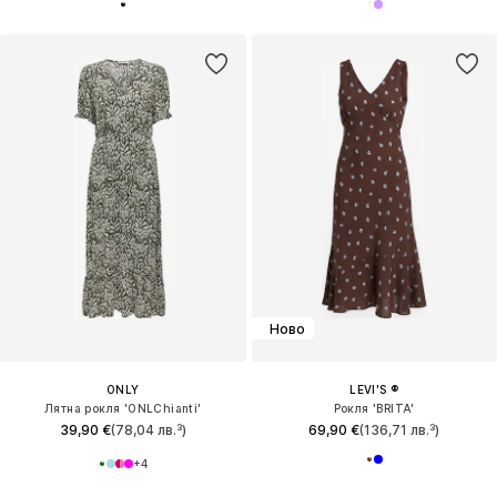
Ново
ONLY
LEVI'S ®
Лятна рокля 'ONLChianti'
Рокля 'BRITA'
39,90 €
(78,04 лв.³)
69,90 €
(136,71 лв.³)
+
4