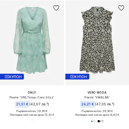
КУПОН
КУПОН
ONLY
VERO MODA
Рокля 'ONLTessa-Cera Eliza'
Рокля 'VMALBA'
21,51 €
(42,07 лв.³)
24,21 €
(47,35 лв.³)
Първоначално: 39,90 €
Първоначално: 29,90 €
Последна най-ниска цена:
15,35 €
Последна най-ниска цена:
14,63 €
+
1