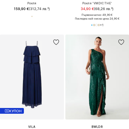
Рокля
Рокля 'VMDICTHE'
159,90 €
(312,74 лв.³)
34,90 €
(68,26 лв.³)
Първоначално: 49,90 €
Последна най-ниска цена:
24,90 €
+
1
КУПОН
VILA
BWLDR