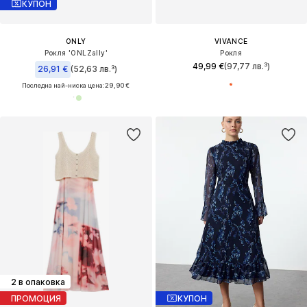
КУПОН
ONLY
VIVANCE
Рокля 'ONLZally'
Рокля
49,99 €
(97,77 лв.³)
26,91 €
(52,63 лв.³)
Последна най-ниска цена:
29,90 €
2 в опаковка
ПРОМОЦИЯ
КУПОН