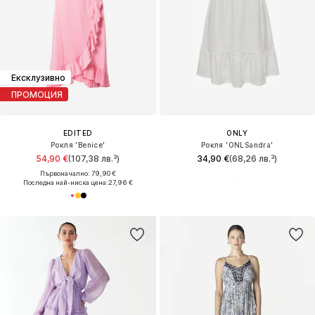
Ексклузивно
ПРОМОЦИЯ
EDITED
ONLY
Рокля 'Benice'
Рокля 'ONLSandra'
54,90 €
(107,38 лв.³)
34,90 €
(68,26 лв.³)
Първоначално: 79,90 €
Последна най-ниска цена:
27,96 €