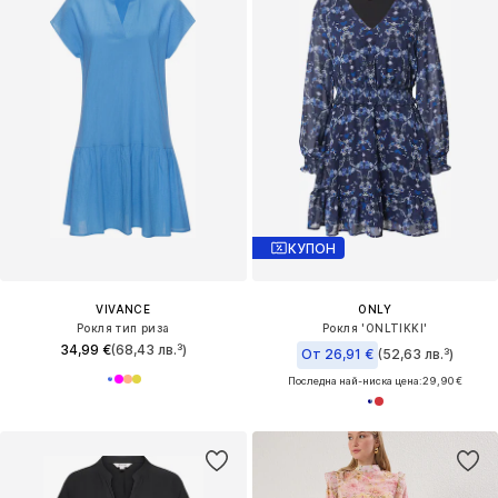
КУПОН
VIVANCE
ONLY
Рокля тип риза
Рокля 'ONLTIKKI'
34,99 €
(68,43 лв.³)
От 26,91 €
(52,63 лв.³)
Последна най-ниска цена:
29,90 €