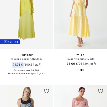
КУПОН
TOPSHOP
WILLA
Вечерна рокля 'ANNIKA'
Рокля тип риза 'Marle'
135,00 €
(264,04 лв.³)
71,91 €
(140,64 лв.³)
Първоначално: 89,90 €
Последна най-ниска цена:
71,92 €