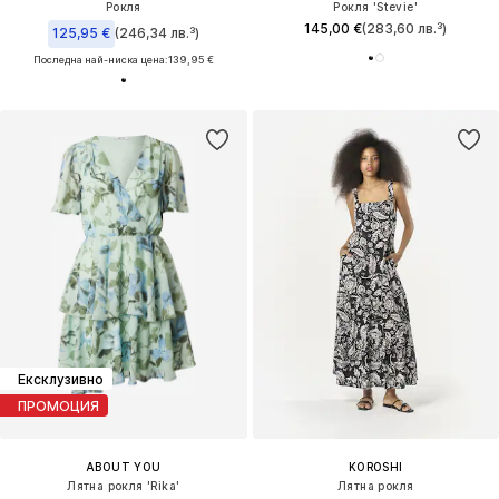
Рокля
Рокля 'Stevie'
145,00 €
(283,60 лв.³)
125,95 €
(246,34 лв.³)
Последна най-ниска цена:
139,95 €
Ексклузивно
ПРОМОЦИЯ
ABOUT YOU
KOROSHI
Лятна рокля 'Rika'
Лятна рокля