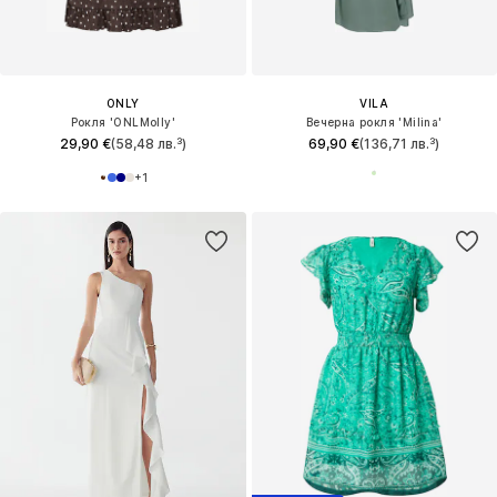
ONLY
VILA
Рокля 'ONLMolly'
Вечерна рокля 'Milina'
29,90 €
(58,48 лв.³)
69,90 €
(136,71 лв.³)
+
1