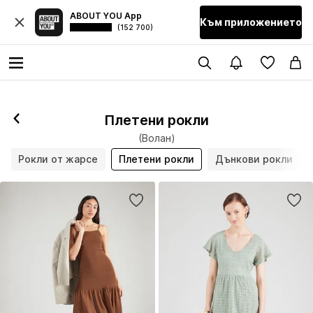
ABOUT YOU App
Към приложението
(152 700)
Плетени рокли
(Волан)
Рокли от жарсе
Плетени рокли
Дънкови рокли