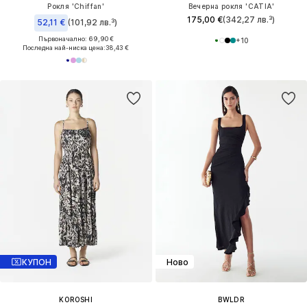
Рокля 'Chiffan'
Вечерна рокля 'CATIA'
175,00 €
(342,27 лв.³)
52,11 €
(101,92 лв.³)
Първоначално: 69,90 €
+
10
Последна най-ниска цена:
38,43 €
КУПОН
Ново
KOROSHI
BWLDR