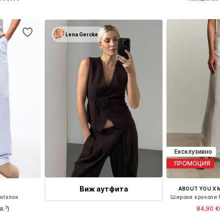
ицата
Добави в кошницата
Добави 
Lena Gercke
Ексклузивно
ПРОМОЦИЯ
Виж аутфита
ABOUT YOU X 
нталон
в.³)
84,90 €