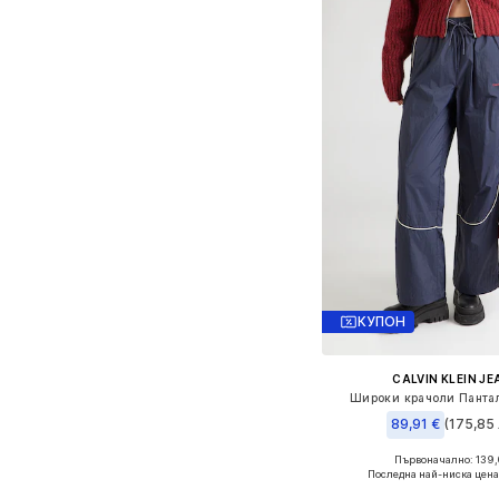
КУПОН
CALVIN KLEIN J
Широки крачоли Панта
89,91 €
(175,85 
Първоначално: 139,
Налични размери: 34, 3
Последна най-ниска цена
Добави в кошн