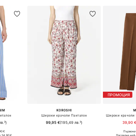
ПРОМОЦИЯ
NIM
KOROSHI
M
нталон
Широки крачоли Панталон
Широки крачоли П
в.³)
99,95 €
(195,49 лв.³)
39,90 
90 €
Първонач
 38, 40, 42
Налични размери: 34, 36, 38, 40
Налични разме
а:
34,90 €
Последна най-