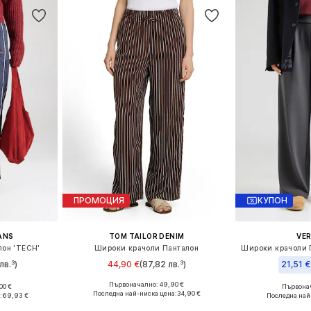
ПРОМОЦИЯ
КУПОН
EANS
TOM TAILOR DENIM
VE
лон 'TECH'
Широки крачоли Панталон
лв.³)
44,90 €
(87,82 лв.³)
21,51 €
Първоначално: 49,90 €
00 €
Първонач
Налични размери: 34, 36, 38, 40
6, 38, 40
Последна най-ниска цена:
34,90 €
:
69,93 €
Последна най
Добави в кошницата
ицата
Добави 