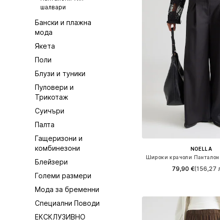
шалвари
Бански и плажна
мода
Якета
Поли
Блузи и туники
Пуловери и
Трикотаж
Суичъри
Палта
Гащеризони и
комбинезони
NOELLA
Блейзери
79,90 €
(156,27 л
Големи размери
Налични размери: 36, 3
Мода за бременни
Добави в кошн
Специални Поводи
ЕКСКЛУЗИВНО