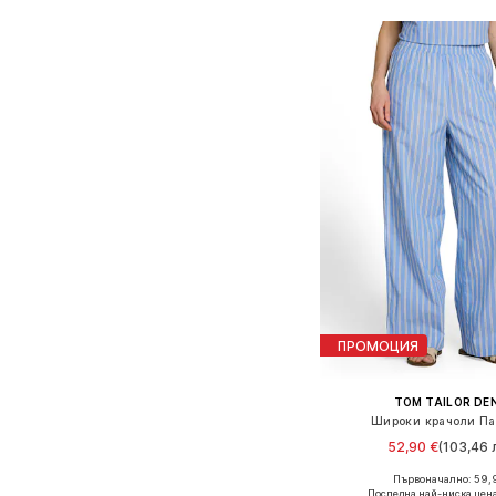
ПРОМОЦИЯ
TOM TAILOR DE
Широки крачоли Па
52,90 €
(103,46 л
Първоначално: 59,
Налични размери: 34, 36,
Последна най-ниска цен