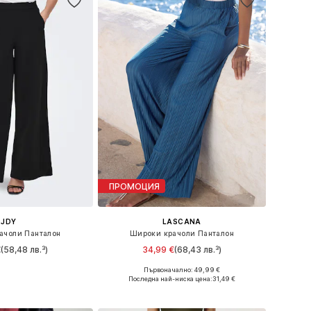
ПРОМОЦИЯ
JDY
LASCANA
ачоли Панталон
Широки крачоли Панталон
€
(58,48 лв.³)
34,99 €
(68,43 лв.³)
Първоначално: 49,99 €
Налични размери: 34 x 32, 36 x 32, 38 x 32, 40 x 32, 42 x 32
Налични размери: 34, 36, 38, 40
Последна най-ниска цена:
31,49 €
в кошницата
Добави в кошницата