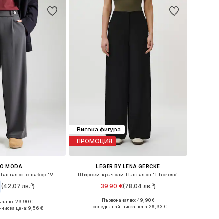
Висока фигура
ПРОМОЦИЯ
RO MODA
LEGER BY LENA GERCKE
Широки крачоли Панталон с набор 'VMStar'
Широки крачоли Панталон 'Therese'
(42,07 лв.³)
39,90 €
(78,04 лв.³)
Първоначално: 49,90 €
+
2
ално: 29,90 €
Налични размери: 34, 36, 38, 40
Налични размери: 34 x 30, 34 x 32, 36 x 30, 36 x 32, 38 x 30, 42 x 30
Последна най-ниска цена:
29,93 €
-ниска цена:
9,56 €
Добави в кошницата
в кошницата