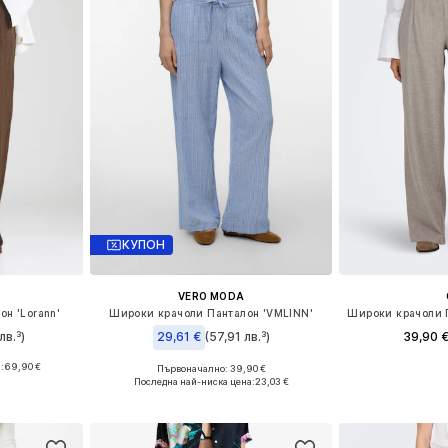
КУПОН
VERO MODA
н 'Lorann'
Широки крачоли Панталон 'VMLINN'
лв.³)
29,61 €
(57,91 лв.³)
39,90 
:
69,90 €
Първоначално: 39,90 €
36-38, 40-42
Налични размери: 34, 36, 38, 40
Последна най-ниска цена:
23,03 €
Добави 
ицата
Добави в кошницата