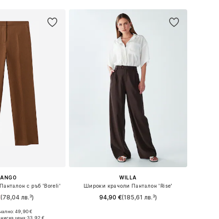
ANGO
WILLA
анталон с ръб 'Boreli'
Широки крачоли Панталон 'Rise'
€
(78,04 лв.³)
94,90 €
(185,61 лв.³)
ално: 49,90 €
ри: 34, 36, 38, 40
Налични размери: 34, 36, 38, 40
ниска цена:
33,92 €