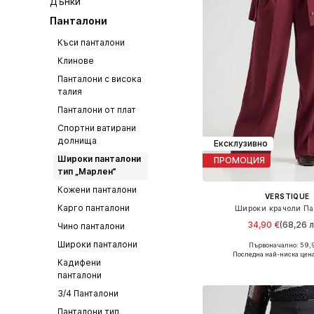
Дънки
Панталони
Къси панталони
Клинове
Панталони с висока
талия
Панталони от плат
Спортни ватирани
долнища
Ексклузивно
Широки панталони
ПРОМОЦИЯ
тип „Марлен“
Кожени панталони
VERSTIQUE
Карго панталони
Широки крачоли Па
34,90 €
(68,26 л
Чино панталони
Широки панталони
Първоначално: 59,
Налични размери: 34, 3
Последна най-ниска цен
Кадифени
Добави в кошн
панталони
3/4 Панталони
Панталони тип