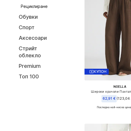
Рециклиране
Обувки
Спорт
Аксесоари
Стрийт
облекло
Premium
КУПОН
Топ 100
NOELLA
Широки крачоли Пантало
62,91 €
(123,04 
Последна най-ниска цена
Налични размери: 34-36, 
Добави в кошн