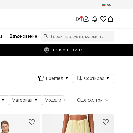
BG
1
и
Вдъхновение
НАЛОЖЕН ПЛАТЕЖ
Преглед
Сортирай
Материал
Модели
Атрибути на продукта
Още филтри