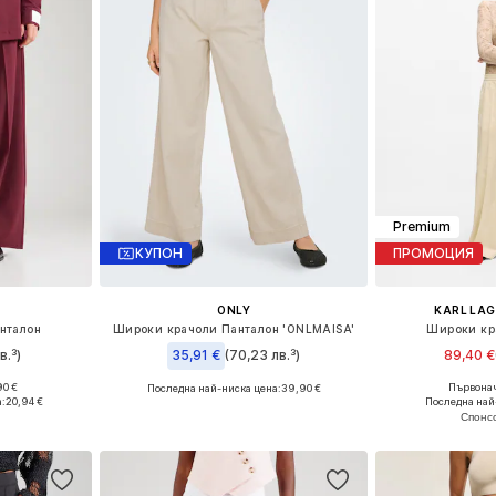
Premium
КУПОН
ПРОМОЦИЯ
ONLY
KARL LAG
нталон
Широки крачоли Панталон 'ONLMAISA'
Широки кр
в.³)
35,91 €
(70,23 лв.³)
89,40 €
90 €
Първонач
Последна най-ниска цена:
39,90 €
6, 38, 40
Налични размери
Налични размери: 34 x 32, 36 x 32, 38 x 32, 40 x 32
а:
20,94 €
Последна най
ицата
Добави 
Добави в кошницата