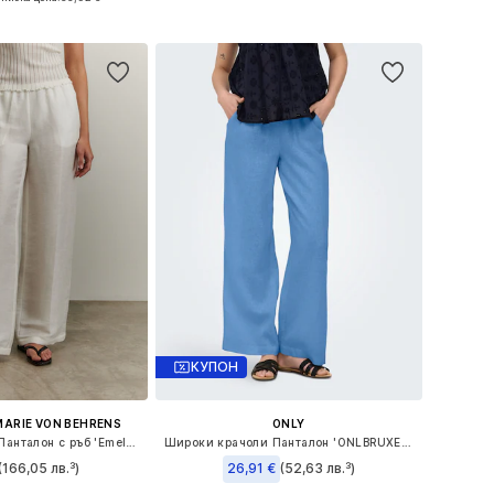
в кошницата
Добави в кошницата
КУПОН
MARIE VON BEHRENS
ONLY
Широки крачоли Панталон с ръб 'Emelie'
Широки крачоли Панталон 'ONLBRUXELLES'
(166,05 лв.³)
26,91 €
(52,63 лв.³)