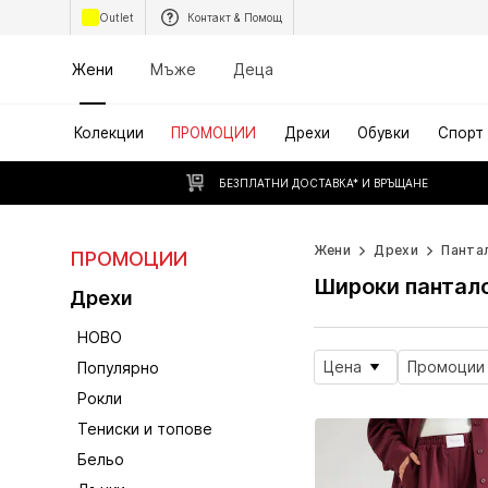
Outlet
Контакт & Помощ
Жени
Мъже
Деца
Колекции
ПРОМОЦИИ
Дрехи
Обувки
Спорт
БЕЗПЛАТНИ ДОСТАВКА* И ВРЪЩАНЕ
Жени
Дрехи
Панта
ПРОМОЦИИ
Широки пантало
Дрехи
НОВО
Цена
Промоции
Популярно
Рокли
Тениски и топове
Бельо