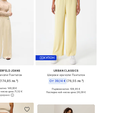
КУПОН
ERFELD JEANS
URBAN CLASSICS
ачоли Панталон
Широки крачоли Панталон
(174,85 лв.³)
От 39,14 €
(76,55 лв.³)
ално: 149,00 €
Първоначално: 109,95 €
: 34, 36, 38, 40, 42
Налични размери: 36, 38, 40, 42, 44
-ниска цена:
71,52 €
Последна най-ниска цена:
26,09 €
в кошницата
Добави в кошницата