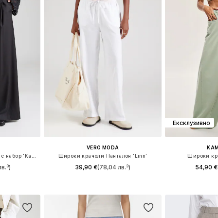
Ексклузивно
VERO MODA
KAM
Широки крачоли Панталон с набор 'Kazia'
Широки крачоли Панталон 'Linn'
Широки кр
в.³)
39,90 €
(78,04 лв.³)
54,90 €
8, 40, 42
Налични размери: 34, 36, 38, 40, 42
Налични размери: 
ицата
Добави в кошницата
Добави 