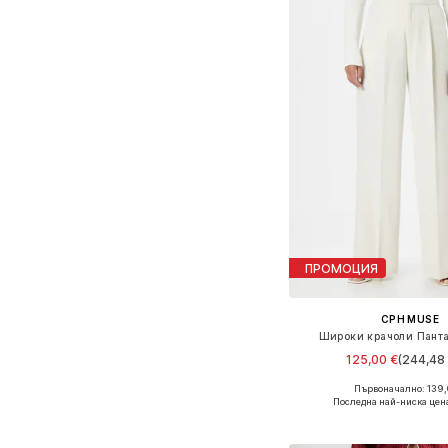
ПРОМОЦИЯ
CPH MUSE
Широки крачоли Панта
125,00 €
(244,48 
+
1
Първоначално: 139,
Налични размери: 34, 36,
Последна най-ниска цен
Добави в кошн