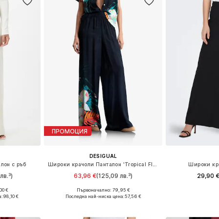
ПРОМОЦИЯ
DESIGUAL
лон с ръб
Широки крачоли Панталон 'Tropical Fluid'
Широки кр
лв.³)
63,96 €
(125,09 лв.³)
29,90 
00 €
Първоначално: 79,95 €
 38, 40, 42
Налични размери: 34, 36, 38, 40
а:
98,10 €
Последна най-ниска цена:
57,56 €
ицата
Добави в кошницата
Добави 