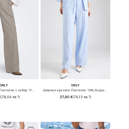
ONLY
ONLY
Широки крачоли Панталон с набор 'ONLLinda'
Широки крачоли Панталон 'ONLAugusta'
€
(78,04 лв.³)
37,90 €
(74,13 лв.³)
+
1
Налични размери: 34 x 32, 36 x 32, 38 x 32, 40 x 32, 42 x 32
Налични размери: 34, 36, 38, 40, 42
в кошницата
Добави в кошницата