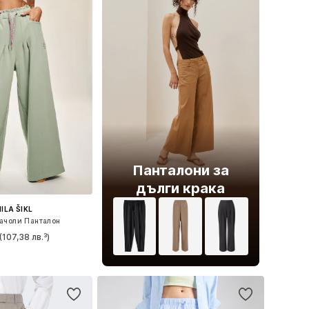
Панталони за
дълги крака
ILA ŠIKL
ачоли Панталон
(107,38 лв.³)
34, 36, 38, 40, 42, 44
в кошницата