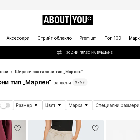
ABOUT
YOU
Аксесоари
Стрийт облекло
Premium
Топ 100
Марк
30 ДНИ ПРАВО НА ВРЪЩАНЕ
лони
Широки панталони тип „Марлен“
ни тип „Марлен“
за жени
3759
Размер
Цвят
Марка
Специални размери