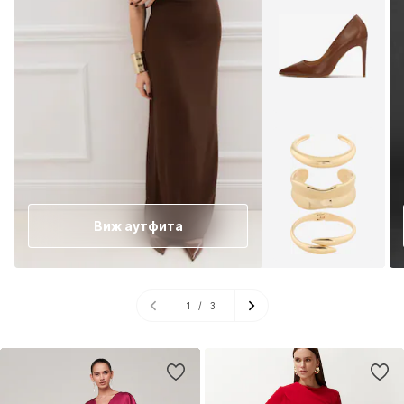
Виж аутфита
1
/
3