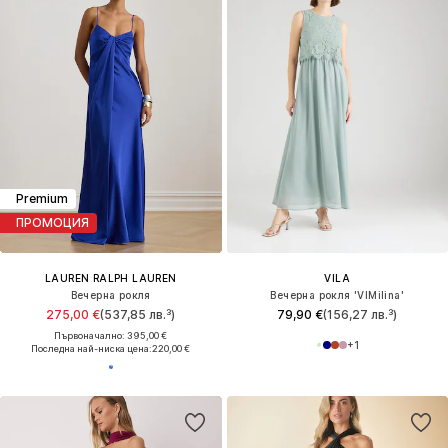
Premium
ПРОМОЦИЯ
LAUREN RALPH LAUREN
VILA
Вечерна рокля
Вечерна рокля 'VIMilina'
275,00 €
(537,85 лв.³)
79,90 €
(156,27 лв.³)
Първоначално: 395,00 €
+
1
Последна най-ниска цена:
220,00 €