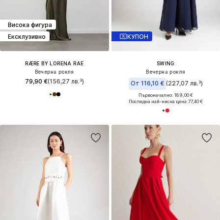
Висока фигура
Ексклузивно
КУПОН
RÆRE BY LORENA RAE
SWING
Вечерна рокля
Вечерна рокля
79,90 €
(156,27 лв.³)
От 116,10 €
(227,07 лв.³)
Първоначално: 189,00 €
Последна най-ниска цена:
77,40 €