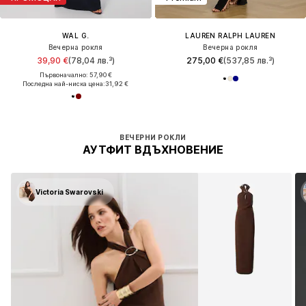
WAL G.
LAUREN RALPH LAUREN
Вечерна рокля
Вечерна рокля
39,90 €
(78,04 лв.³)
275,00 €
(537,85 лв.³)
Първоначално: 57,90 €
Последна най-ниска цена:
31,92 €
Видя 32 от 1187 продукти
ВЕЧЕРНИ РОКЛИ
АУТФИТ ВДЪХНОВЕНИЕ
Victoria Swarovski