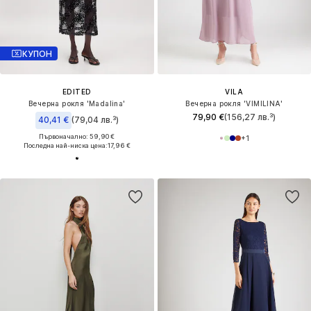
КУПОН
EDITED
VILA
Вечерна рокля 'Madalina'
Вечерна рокля 'VIMILINA'
79,90 €
(156,27 лв.³)
40,41 €
(79,04 лв.³)
Първоначално: 59,90 €
+
1
Последна най-ниска цена:
17,96 €