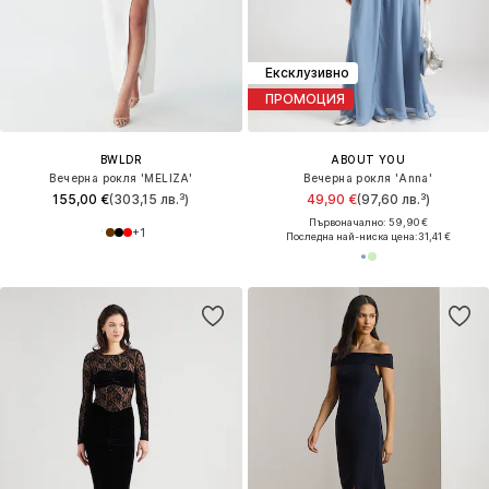
Ексклузивно
ПРОМОЦИЯ
BWLDR
ABOUT YOU
Вечерна рокля 'MELIZA'
Вечерна рокля 'Anna'
155,00 €
(303,15 лв.³)
49,90 €
(97,60 лв.³)
Първоначално: 59,90 €
+
1
Последна най-ниска цена:
31,41 €