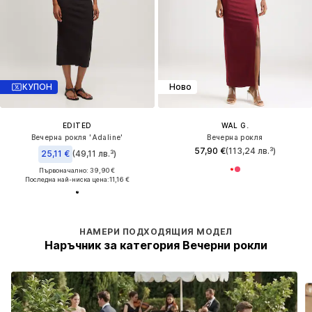
КУПОН
Ново
EDITED
WAL G.
Вечерна рокля 'Adaline'
Вечерна рокля
57,90 €
(113,24 лв.³)
25,11 €
(49,11 лв.³)
Първоначално: 39,90 €
Последна най-ниска цена:
11,16 €
НАМЕРИ ПОДХОДЯЩИЯ МОДЕЛ
Наръчник за категория Вечерни рокли