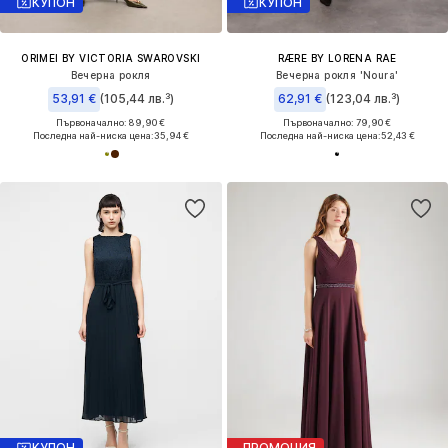
КУПОН
КУПОН
ORIMEI BY VICTORIA SWAROVSKI
RÆRE BY LORENA RAE
Вечерна рокля
Вечерна рокля 'Noura'
53,91 €
(105,44 лв.³)
62,91 €
(123,04 лв.³)
Първоначално: 89,90 €
Първоначално: 79,90 €
Последна най-ниска цена:
35,94 €
Последна най-ниска цена:
52,43 €
КУПОН
ПРОМОЦИЯ