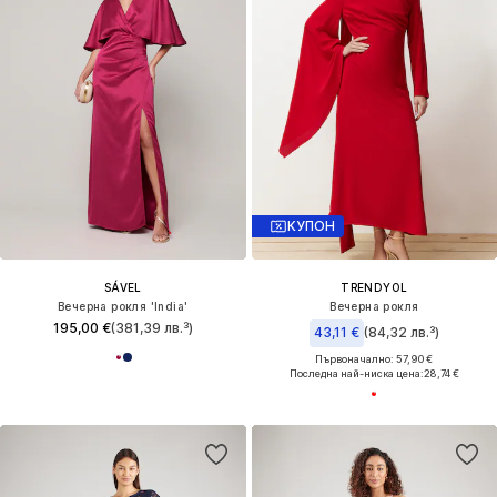
КУПОН
SÁVEL
TRENDYOL
Вечерна рокля 'India'
Вечерна рокля
195,00 €
(381,39 лв.³)
43,11 €
(84,32 лв.³)
Първоначално: 57,90 €
Последна най-ниска цена:
28,74 €