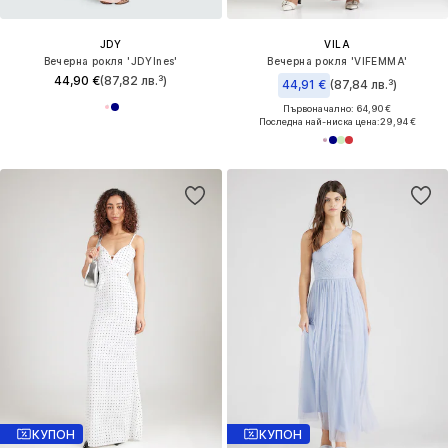
JDY
VILA
Вечерна рокля 'JDYInes'
Вечерна рокля 'VIFEMMA'
44,90 €
(87,82 лв.³)
44,91 €
(87,84 лв.³)
Първоначално: 64,90 €
Последна най-ниска цена:
29,94 €
КУПОН
КУПОН