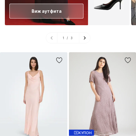
Виж аутфита
1
/
3
КУПОН