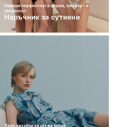
Намери перфектната форма, комфорт и
увереност.
Наръчник за сутиени
Леки дизайни за свежи визии