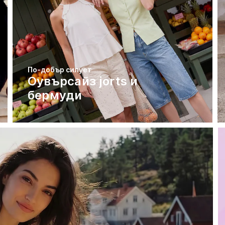
По-добър силует
Оувърсайз jorts и
бермуди