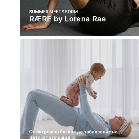
SUMMER MEETS FORM
RÆRE by Lorena Rae
От сутрешно бягане до забавление на
детската площадка