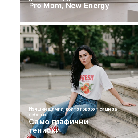
Pro Mom, New Energy
Изящни щампи, които говорят сами за
себе си
Само графични
тениски