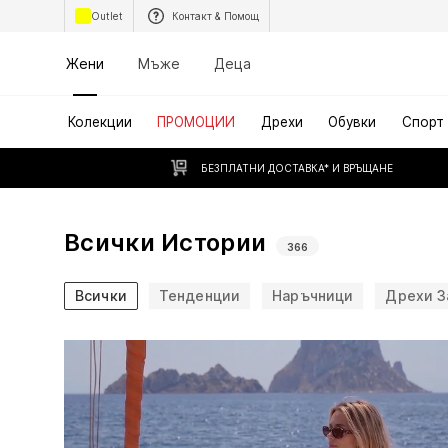
Outlet
Контакт & Помощ
Жени
Мъже
Деца
Колекции
ПРОМОЦИИ
Дрехи
Обувки
Спорт
БЕЗПЛАТНИ ДОСТАВКА* И ВРЪЩАНЕ
Всички Истории
366
Всички
Тенденции
Наръчници
Дрехи З