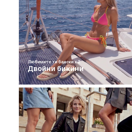
Любимите ти бански х 2
Двойни бикини