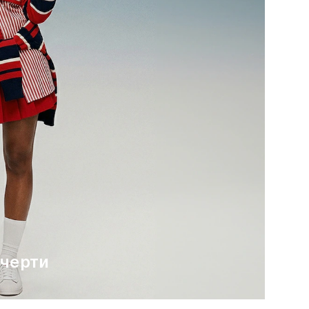
 черти