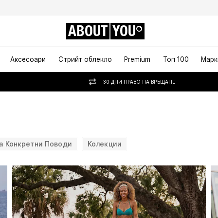
ABOUT
YOU
Аксесоари
Стрийт облекло
Premium
Топ 100
Марк
30 ДНИ ПРАВО НА ВРЪЩАНЕ
а Конкретни Поводи
Колекции