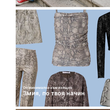
От минимално към изящно
Змия, по твоя начин