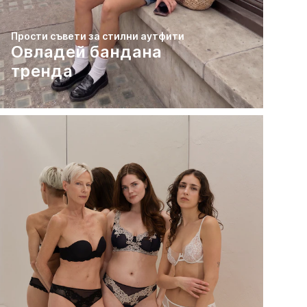
Прости съвети за стилни аутфити
Овладей бандана
тренда