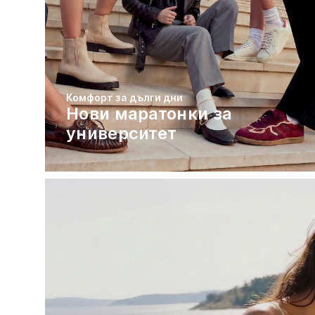
Комфорт за дълги дни
Нови маратонки за
университет