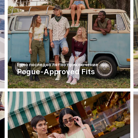
Едно последно лятно приключение
Pogue-Approved Fits