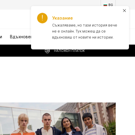
BG
Указание
1
Съжаляваме, но тази история вече
не е онлайн. Тук можеш да се
и
Вдъхновение
вдъхновиш от новите ни истории.
НАЛОЖЕН ПЛАТЕЖ