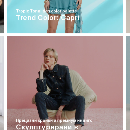
Tropic Tonalities color palette
Trend Color: Capri
Прецизни кройки и премиум индиго
Скулптурирани в