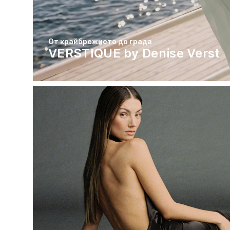
От крайбрежието до града
VERSTIQUE by Denise Verst