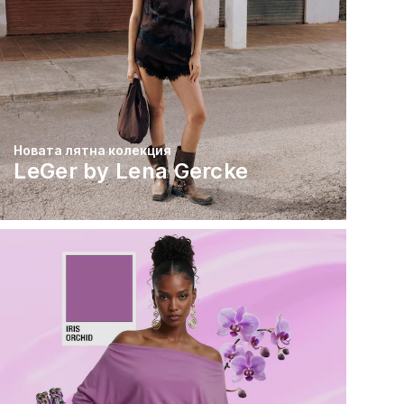
Новата лятна колекция
LeGer by Lena Gercke