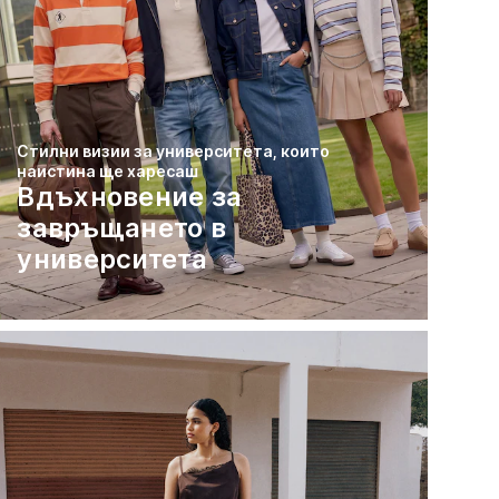
Стилни визии за университета, които
наистина ще харесаш
Вдъхновение за
завръщането в
университета