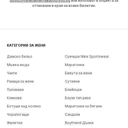
obsluzhvanenaklienti@aboutyou.bg
или използвате опцията за
отписване в края на всеки бюлетин.
КАТЕГОРИИ ЗА ЖЕНИ
Дамско бельо
Суичъри Nike Sportswear
Мъжка мода
Маратонки
Чанти
Бижута за жени
Раници за жени
Сутиени
Пуловери
Блейзъри
Клинове
Блузи тип риза
Ботуши над коляно
Маратонки за бягане
Чорапогащи
Сандали
Жилетки
Boyfriend Дънки