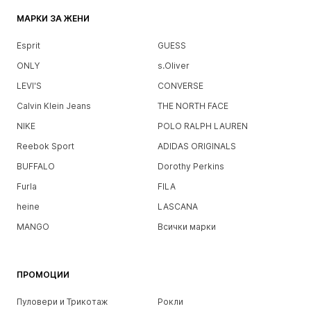
МАРКИ ЗА ЖЕНИ
Esprit
GUESS
ONLY
s.Oliver
LEVI'S
CONVERSE
Calvin Klein Jeans
THE NORTH FACE
NIKE
POLO RALPH LAUREN
Reebok Sport
ADIDAS ORIGINALS
BUFFALO
Dorothy Perkins
Furla
FILA
heine
LASCANA
MANGO
Всички марки
ПРОМОЦИИ
Пуловери и Трикотаж
Рокли