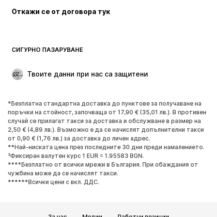
Откажи се от договора тук
Палта
Поли
Бански и плажна мода
Суичъри
Блейзери
Гащеризони и комбинезони
СИГУРНО ПАЗАРУВАНЕ
Големи размери
Мода за бременни
Специални Поводи
ЕКСКЛУЗИВНО
Твоите данни при нас са защитени
Рециклиране
*Безплатна стандартна доставка до пунктове за получаване на
ОБУВКИ
поръчки на стойност, започваща от 17,90 € (35,01 лв.). В противен
случай се прилагат такси за доставка и обслужване в размер на
НОВО
Популярно
2,50 € (4,89 лв.). Възможно е да се начислят допълнителни такси
от 0,90 € (1,76 лв.) за доставка до личен адрес.
Маратонки
Боти
**Най-ниската цена през последните 30 дни преди намалението.
Обувки с висок ток
Ботуши
³Фиксиран валутен курс 1 EUR = 1.95583 BGN.
****Безплатно от всички мрежи в България. При обаждания от
Сандали
Ниски обувки
чужбина може да се начислят такси.
Спортни обувки
Балерини
******Всички цени с вкл. ДДС.
Чехли
Домашни пантофи
ЕКСКЛУЗИВНО
За нас
Медии
Работни позиции