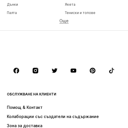
Дънки
Якета
Палта
Тениски и топове
Още
Панталони
Бельо
Поли
Блузи и туники
Суичъри
Блейзери
Бански и плажна мода
Гащеризони и комбинезони
Големи размери
Мода за бременни
Обувки
Спорт
Аксесоари
Premium
ДРЕХИ
ОБСЛУЖВАНЕ НА КЛИЕНТИ
НОВО
Популярно
Рокли
Дънки
Помощ & Контакт
Тениски и топове
Панталони
Колаборации със създатели на съдържание
Якета
Пуловери и Трикотаж
Зона за доставка
Бельо
Блузи и туники