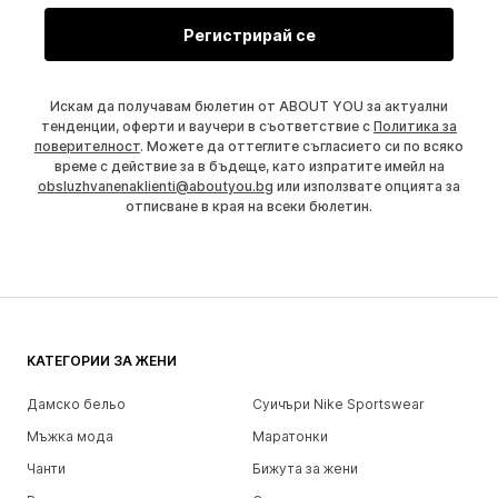
Регистрирай се
Искам да получавам бюлетин от ABOUT YOU за актуални
тенденции, оферти и ваучери в съответствие с
Политика за
поверителност
. Можете да оттеглите съгласието си по всяко
време с действие за в бъдеще, като изпратите имейл на
obsluzhvanenaklienti@aboutyou.bg
или използвате опцията за
отписване в края на всеки бюлетин.
КАТЕГОРИИ ЗА ЖЕНИ
Дамско бельо
Суичъри Nike Sportswear
Мъжка мода
Маратонки
Чанти
Бижута за жени