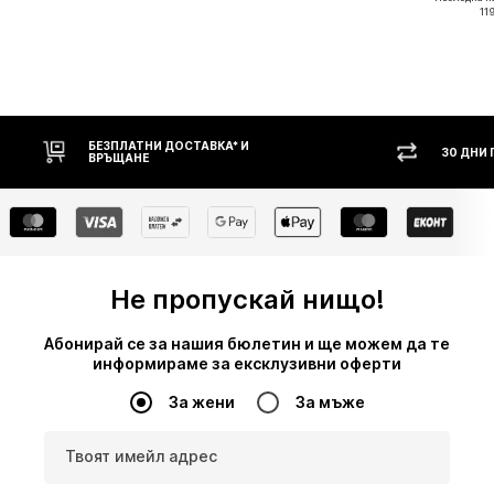
11
30 ДНИ ПРАВО НА ВРЪЩАНЕ
НАЛ
Не пропускай нищо!
Абонирай се за нашия бюлетин и ще можем да те
информираме за ексклузивни оферти
За жени
За мъже
Твоят имейл адрес