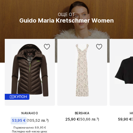
ОЩЕ ОТ
Guido Maria Kretschmer Women
КУПОН
NAVAHOO
BERSHKA
H
25,90 €
(50,66 лв.³)
59,90 €
(
53,95 €
(105,52 лв.³)
Първоначално: 89,95 €
Последна най-ниска цена: