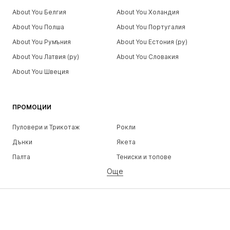
About You Белгия
About You Холандия
About You Полша
About You Португалия
About You Румъния
About You Естония (ру)
About You Латвия (ру)
About You Словакия
About You Швеция
ПРОМОЦИИ
Пуловери и Трикотаж
Рокли
Дънки
Якета
Палта
Тениски и топове
Още
Панталони
Бельо
Поли
Блузи и туники
Суичъри
Блейзери
Бански и плажна мода
Гащеризони и комбинезони