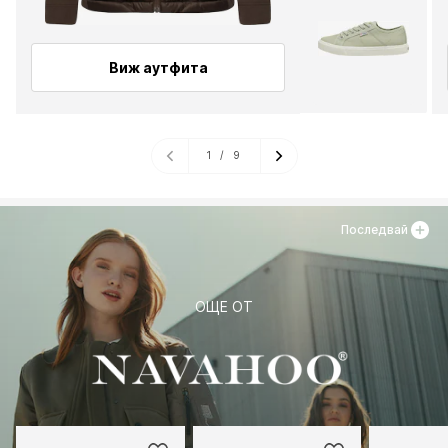
Виж аутфита
1
/
9
Последвай
ОЩЕ ОТ