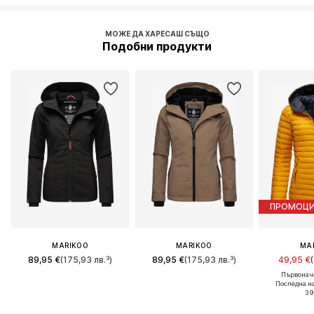
МОЖЕ ДА ХАРЕСАШ СЪЩО
Подобни продукти
ПРОМОЦ
MARIKOO
MARIKOO
MA
89,95 €
(175,93 лв.³)
89,95 €
(175,93 лв.³)
49,95 €
Първонача
Последна н
39