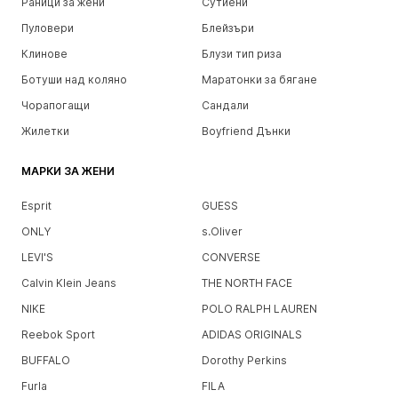
Раници за жени
Сутиени
Пуловери
Блейзъри
Клинове
Блузи тип риза
Ботуши над коляно
Маратонки за бягане
Чорапогащи
Сандали
Жилетки
Boyfriend Дънки
МАРКИ ЗА ЖЕНИ
Esprit
GUESS
ONLY
s.Oliver
LEVI'S
CONVERSE
Calvin Klein Jeans
THE NORTH FACE
NIKE
POLO RALPH LAUREN
Reebok Sport
ADIDAS ORIGINALS
BUFFALO
Dorothy Perkins
Furla
FILA