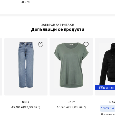
41,97 €
ЗАВЪРШИ АУТФИТА СИ
Допълващи се продукти
КУПОН
ONLY
ONLY
NA
49,90 €
(97,60 лв.³)
16,90 €
(33,05 лв.³)
107,95 €
Последна н