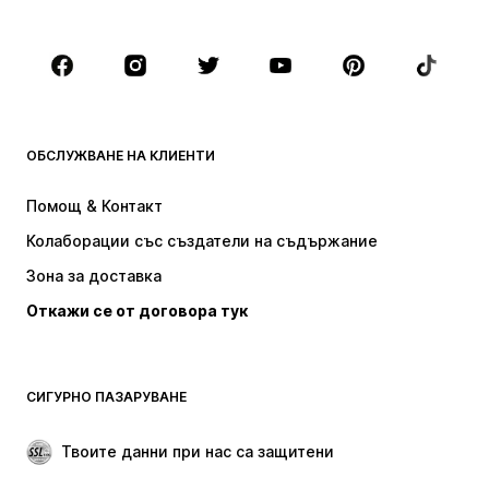
Големи размери
Мода за бременни
Обувки
Спорт
Аксесоари
Premium
ДРЕХИ
ОБСЛУЖВАНЕ НА КЛИЕНТИ
НОВО
Популярно
Рокли
Дънки
Помощ & Контакт
Тениски и топове
Панталони
Колаборации със създатели на съдържание
Якета
Пуловери и Трикотаж
Зона за доставка
Бельо
Блузи и туники
Откажи се от договора тук
Палта
Поли
Бански и плажна мода
Суичъри
Блейзери
Гащеризони и комбинезони
СИГУРНО ПАЗАРУВАНЕ
Големи размери
Мода за бременни
Специални Поводи
ЕКСКЛУЗИВНО
Твоите данни при нас са защитени
Рециклиране