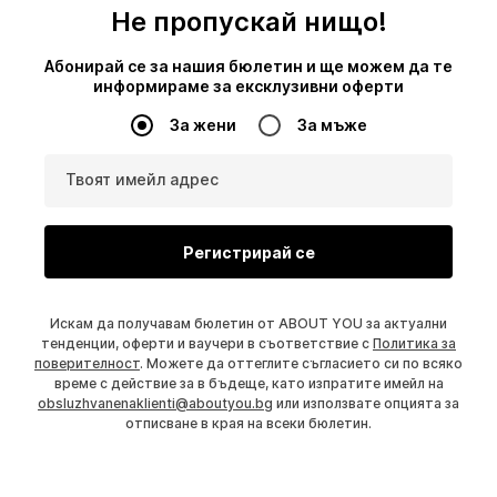
Не пропускай нищо!
Абонирай се за нашия бюлетин и ще можем да те
информираме за ексклузивни оферти
За жени
За мъже
Твоят имейл адрес
Регистрирай се
Искам да получавам бюлетин от ABOUT YOU за актуални
тенденции, оферти и ваучери в съответствие с
Политика за
поверителност
. Можете да оттеглите съгласието си по всяко
време с действие за в бъдеще, като изпратите имейл на
obsluzhvanenaklienti@aboutyou.bg
или използвате опцията за
отписване в края на всеки бюлетин.