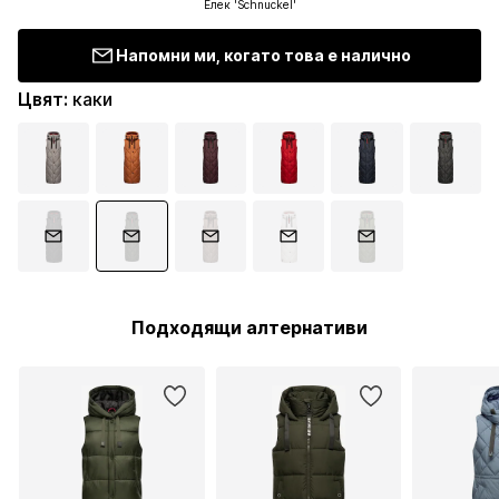
Елек 'Schnuckel'
Напомни ми, когато това е налично
Цвят
:
каки
Подходящи алтернативи