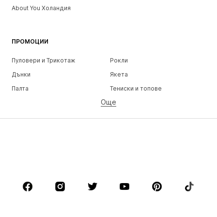
About You Холандия
ПРОМОЦИИ
Пуловери и Трикотаж
Рокли
Дънки
Якета
Палта
Тениски и топове
Още
Панталони
Бельо
Поли
Блузи и туники
Суичъри
Блейзери
Бански и плажна мода
Гащеризони и комбинезони
Големи размери
Мода за бременни
Обувки
Спорт
Аксесоари
Premium
ДРЕХИ