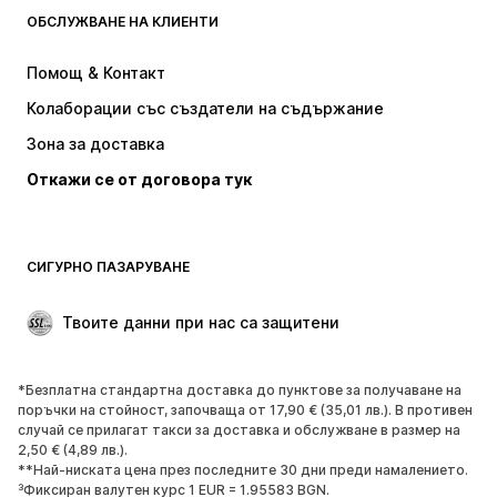
ОБСЛУЖВАНЕ НА КЛИЕНТИ
НОВО
Популярно
Рокли
Дънки
Помощ & Контакт
Тениски и топове
Панталони
Колаборации със създатели на съдържание
Якета
Пуловери и Трикотаж
Зона за доставка
Бельо
Блузи и туники
Откажи се от договора тук
Палта
Поли
Бански и плажна мода
Суичъри
Блейзери
Гащеризони и комбинезони
СИГУРНО ПАЗАРУВАНЕ
Големи размери
Мода за бременни
Специални Поводи
ЕКСКЛУЗИВНО
Твоите данни при нас са защитени
Рециклиране
*Безплатна стандартна доставка до пунктове за получаване на
ОБУВКИ
поръчки на стойност, започваща от 17,90 € (35,01 лв.). В противен
случай се прилагат такси за доставка и обслужване в размер на
НОВО
Популярно
2,50 € (4,89 лв.).
**Най-ниската цена през последните 30 дни преди намалението.
Маратонки
Боти
³Фиксиран валутен курс 1 EUR = 1.95583 BGN.