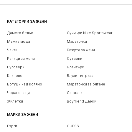
КАТЕГОРИИ ЗА ЖЕНИ
Дамско бельо
Суичъри Nike Sportswear
Мъжка мода
Маратонки
Чанти
Бижута за жени
Раници за жени
Сутиени
Пуловери
Блейзъри
Клинове
Блузи тип риза
Ботуши над коляно
Маратонки за бягане
Чорапогащи
Сандали
Жилетки
Boyfriend Дънки
МАРКИ ЗА ЖЕНИ
Esprit
GUESS