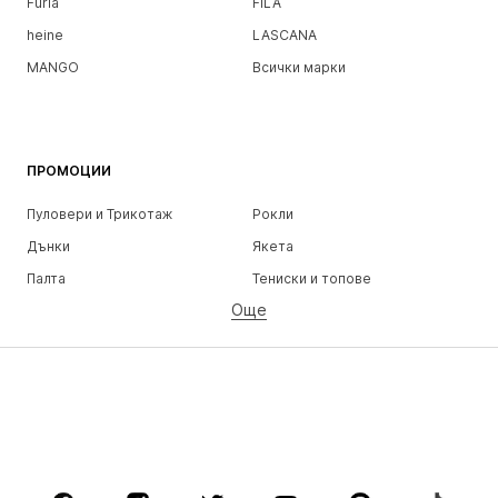
Furla
FILA
heine
LASCANA
MANGO
Всички марки
ПРОМОЦИИ
Пуловери и Трикотаж
Рокли
Дънки
Якета
Палта
Тениски и топове
Още
Панталони
Бельо
Поли
Блузи и туники
Суичъри
Блейзери
Бански и плажна мода
Гащеризони и комбинезони
Големи размери
Мода за бременни
Обувки
Спорт