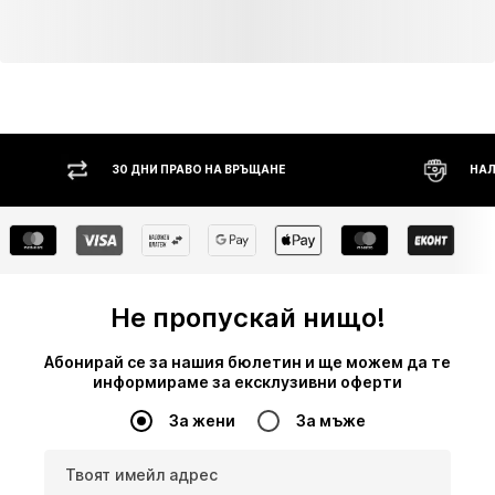
30 ДНИ ПРАВО НА ВРЪЩАНЕ
НАЛ
Не пропускай нищо!
Абонирай се за нашия бюлетин и ще можем да те
информираме за ексклузивни оферти
За жени
За мъже
Твоят имейл адрес