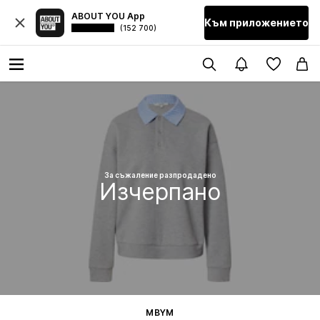
ABOUT YOU App
Към приложението
(152 700)
За съжаление разпродадено
Изчерпано
MBYM