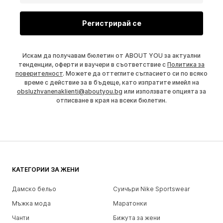
Регистрирай се
Искам да получавам бюлетин от ABOUT YOU за актуални
тенденции, оферти и ваучери в съответствие с
Политика за
поверителност
. Можете да оттеглите съгласието си по всяко
време с действие за в бъдеще, като изпратите имейл на
obsluzhvanenaklienti@aboutyou.bg
или използвате опцията за
отписване в края на всеки бюлетин.
КАТЕГОРИИ ЗА ЖЕНИ
Дамско бельо
Суичъри Nike Sportswear
Мъжка мода
Маратонки
Чанти
Бижута за жени