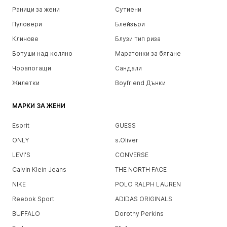
Раници за жени
Сутиени
Пуловери
Блейзъри
Клинове
Блузи тип риза
Ботуши над коляно
Маратонки за бягане
Чорапогащи
Сандали
Жилетки
Boyfriend Дънки
МАРКИ ЗА ЖЕНИ
Esprit
GUESS
ONLY
s.Oliver
LEVI'S
CONVERSE
Calvin Klein Jeans
THE NORTH FACE
NIKE
POLO RALPH LAUREN
Reebok Sport
ADIDAS ORIGINALS
BUFFALO
Dorothy Perkins