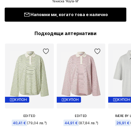
Тениска 'Royla-M'
Напомни ми, когато това е налично
Подходящи алтернативи
КУПОН
КУПОН
КУПОН
EDITED
EDITED
RÆRE BY 
40,41 €
(79,04 лв.³)
44,91 €
(87,84 лв.³)
26,91 €
Първоначално: 59,90 €
Първоначално: 59,90 €
Първонача