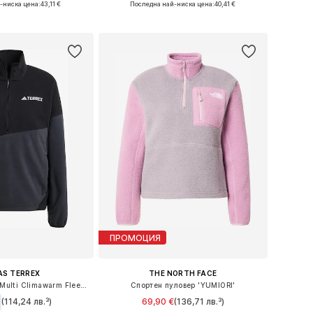
-ниска цена:
43,11 €
Последна най-ниска цена:
40,41 €
в кошницата
Добави в кошницата
ПРОМОЦИЯ
AS TERREX
THE NORTH FACE
Спортен пуловер 'Multi Climawarm Fleece'
Спортен пуловер 'YUMIORI'
(114,24 лв.³)
69,90 €
(136,71 лв.³)