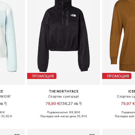
ПРОМОЦИЯ
ПРОМОЦИЯ
CE
THE NORTH FACE
ICE
UMIORI'
Спортен суитшърт
Спортен с
в.³)
79,90 €
(156,27 лв.³)
79,97 €
90 €
Първоначално: 99,90 €
Първонач
, L, XL
Налични размери: XS, S, M, L, XL
Налични разме
:
35,92 €
Последна най-ниска цена:
35,91 €
Последна най-
ицата
Добави в кошницата
Добави 