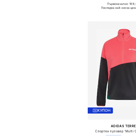
Първоначално: 189,
Налични размери: XS, S,
Последна най-ниска цен
Добави в кошн
КУПОН
ADIDAS TERRE
Спортен пуловер 'Multi 