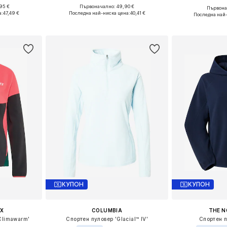
95 €
Първоначално: 49,90 €
Първонач
 M, L, XL
Налични размери: XS, S, M, L, XL
Предлага се
а:
47,49 €
Последна най-ниска цена:
40,41 €
Последна най
ицата
Добави в кошницата
Добави 
КУПОН
КУПОН
X
COLUMBIA
THE N
Climawarm'
Спортен пуловер 'Glacial™ IV'
Спортен п