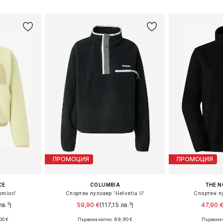
ицата
Добави в кошницата
Добави 
ПРОМОЦИЯ
ПРОМОЦИЯ
CE
COLUMBIA
THE N
miori'
Спортен пуловер 'Helvetia II'
Спортен пу
лв.³)
59,90 €
(117,15 лв.³)
47,90 
00 €
Първоначално: 69,90 €
Първонач
, M, L
Налични размери: XS, S, M, L, XL
Налични размери: