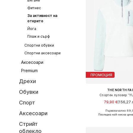
Бягане
Фитнес
За активност на
открито
Йога
Плаж и сърф
Спортни обувки
Спортни аксесоари
Аксесоари
Premium
ПРОМОЦИЯ
Дрехи
THE NORTH FA
Обувки
Спортен пуловер 'Y
Спорт
79,90 €
(156,27 л
+
3
Първоначално: 89,
Аксесоари
Налични размери: S, M
Последна най-ниска цена
Добави в кошн
Стрийт
облекло