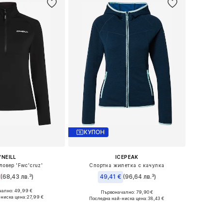
КУПОН
'NEILL
ICEPEAK
ловер 'Fwc'cruz'
Спортна жилетка с качулка
€
(68,43 лв.³)
49,41 €
(96,64 лв.³)
ално: 49,99 €
Първоначално: 79,90 €
мери: XS, S, M, L
Налични размери: M
-ниска цена:
27,99 €
Последна най-ниска цена:
38,43 €
в кошницата
Добави в кошницата