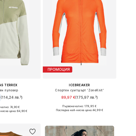
ПРОМОЦИЯ
AS TERREX
ICEBREAKER
ен пуловер
Спортен суитшърт 'ZoneKnit'
(114,24 лв.³)
89,97 €
(175,97 лв.³)
Първоначално: 179,95 €
ално: 74,90 €
Налични размери: XS, S, M, L
ри: XS, S, M, L, XL
Последна най-ниска цена:
44,99 €
-ниска цена:
64,90 €
Добави в кошницата
в кошницата