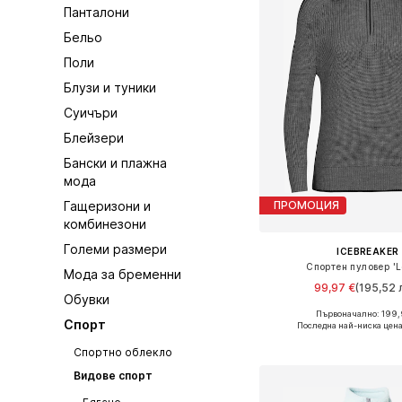
Панталони
Бельо
Поли
Блузи и туники
Суичъри
Блейзери
Бански и плажна
мода
Гащеризони и
ПРОМОЦИЯ
комбинезони
Големи размери
ICEBREAKER
Спортен пуловер '
Мода за бременни
99,97 €
(195,52 л
Обувки
Първоначално: 199,
Налични размери: XS, S,
Спорт
Последна най-ниска цена
Добави в кошн
Спортно облекло
Видове спорт