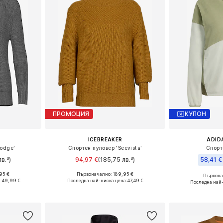
ПРОМОЦИЯ
КУПОН
ICEBREAKER
ADID
Lodge'
Спортен пуловер 'Seevista'
Спорт
в.³)
94,97 €
(185,75 лв.³)
58,41 €
95 €
Първоначално: 189,95 €
Първонач
 M, L, XL
Налични размери: XS, S, M, L, XL
Налични разме
:
49,99 €
Последна най-ниска цена:
47,49 €
Последна най
ицата
Добави в кошницата
Добави 