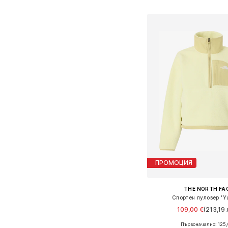
Добави в кошн
ПРОМОЦИЯ
THE NORTH FA
Спортен пуловер 'Yu
109,00 €
(213,19 
+
1
Първоначално: 125,
Налични размери: S