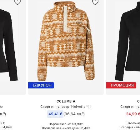
КУПОН
ПРОМОЦИЯ
COLUMBIA
O
ер
Спортен пуловер 'Helvetia™ II'
Спортен пу
в.³)
49,41 €
(96,64 лв.³)
34,99 
99 €
Първонач
Първоначално: 69,90 €
S, M, XL
Налични раз
Налични размери: S, M, L
а:
34,64 €
Последна най
Последна най-ниска цена:
38,43 €
ицата
Добави 
Добави в кошницата