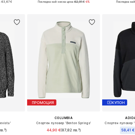
:
63,67 €
Последна най-ниска цена:
62,91 €
-4%
Последна най
ицата
Добави в кошницата
Добави 
ПРОМОЦИЯ
КУПОН
COLUMBIA
ADID
evista'
Спортен пуловер 'Benton Springs'
в.³)
44,90 €
(87,82 лв.³)
58,41 €