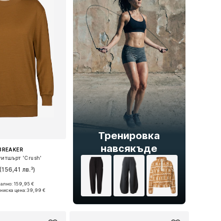
Тренировка
навсякъде
BREAKER
уитшърт 'Crush'
(156,41 лв.³)
ално: 159,95 €
ри: XS, S, M, L, XL
ниска цена:
39,99 €
в кошницата