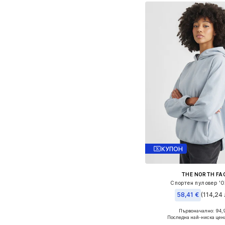
КУПОН
THE NORTH FA
Спортен пуловер '
58,41 €
(114,24 
Първоначално: 94,
Налични размери: 
Последна най-ниска цен