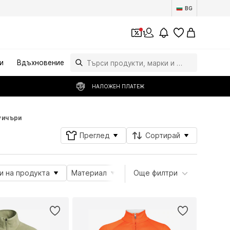
BG
1
и
Вдъхновение
НАЛОЖЕН ПЛАТЕЖ
уичъри
Преглед
Сортирай
и на продукта
Материал
Функции
Още филтри
Деколте