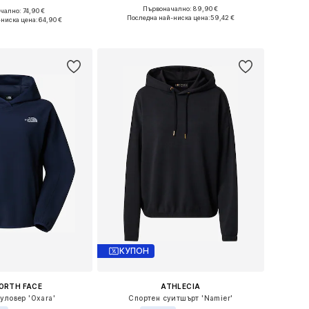
+
3
Първоначално: 89,90 €
ално: 74,90 €
Налични размери: XS, S, M, L, XL
 в много размери
Последна най-ниска цена:
59,42 €
-ниска цена:
64,90 €
Добави в кошницата
в кошницата
КУПОН
ORTH FACE
ATHLECIA
уловер 'Oxara'
Спортен суитшърт 'Namier'