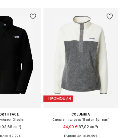
Добави в кошницата
в кошницата
ПРОМОЦИЯ
ORTH FACE
COLUMBIA
ловер 'Glacier'
Спортен пуловер 'Benton Springs'
€
(93,68 лв.³)
44,90 €
(87,82 лв.³)
+
2
ално: 69,90 €
Първоначално: 49,90 €
 XS, S, M, L, XL, XXL
Налични размери: S, M, L, XL