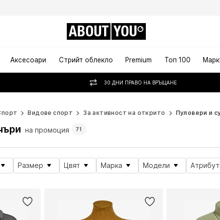
ABOUT
YOU
Аксесоари
Стрийт облекло
Premium
Топ 100
Марк
30 ДНИ ПРАВО НА ВРЪЩАНЕ
Спорт
Видове спорт
За активност на открито
Пуловери и с
чъри
на промоция
71
Размер
Цвят
Марка
Модели
Атрибут