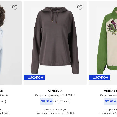
КУПОН
КУПОН
CE
ATHLECIA
ADIDAS
OXARA'
Спортен суитшърт 'NAMIER'
Спортна жи
лв.³)
38,61 €
(75,51 лв.³)
62,91 €
+
2
90 €
Първоначално: 54,90 €
Първонач
XS, M
Налични размери: S, M, L, XL, XXL, XXXL
Налични раз
а:
45,43 €
Последна най-ниска цена:
17,16 €
Последна най-