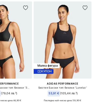
Малка фигура
КУПОН
PERFORMANCE
ADIDAS PERFORMANCE
Бюстие Спортни бански тип бикини '3-Stripes V-Back'
Бюстие Бански тип бикини 'Lanelux'
€
(79,04 лв.³)
53,91 €
(105,44 лв.³)
-ниска цена:
44,90 €
Последна най-ниска цена:
59,90 €
: XS, XS, S, S, L, L
Налични размери: S, S, M, M