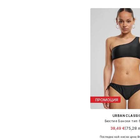
Добави в кошн
ПРОМОЦИЯ
URBAN CLASSI
Бюстие Бански тип 
38,49 €
(75,28 л
Последна най-ниска цена:
5
Налични размери: 