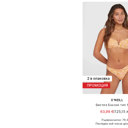
2 в опаковка
ПРОМОЦИЯ
O'NEILL
Бюстие Бански тип 
63,99 €
(125,15 л
Първоначално: 79,
Налични размери: XS-S
Последна най-ниска цен