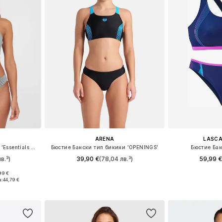
ARENA
LASCA
Бюстие Бански тип бикини 'Essentials Baay Maoi'
Бюстие Бански тип бикини 'OPENINGS'
Бюстие Бан
в.³)
39,90 €
(78,04 лв.³)
59,99 €
99 €
, L, XL, XXL
Налични размери: XS, S, M, L, XL
Налични размери:
а:
44,79 €
ицата
Добави в кошницата
Добави 