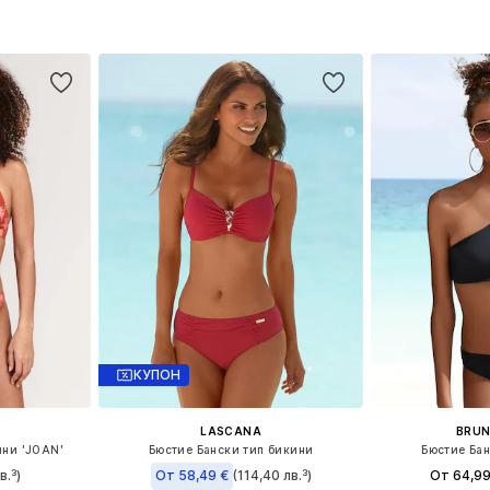
ицата
Добави в кошницата
Добави 
КУПОН
LASCANA
BRUN
ини 'JOAN'
Бюстие Бански тип бикини
Бюстие Бан
в.³)
От 58,49 €
(114,40 лв.³)
От 64,99