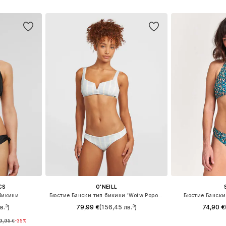
ицата
Добави в кошницата
Добави 
CS
O'NEILL
бикини
Бюстие Бански тип бикини 'Wotw Popoyo Matira'
Бюстие Бански
в.³)
79,99 €
(156,45 лв.³)
74,90 €
9,95 €
-35%
S, XL
Налични размери: S, XL, XXL
Налични раз