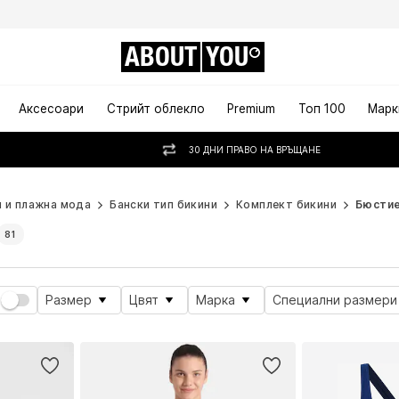
ABOUT
YOU
Аксесоари
Стрийт облекло
Premium
Топ 100
Марк
30 ДНИ ПРАВО НА ВРЪЩАНЕ
и и плажна мода
Бански тип бикини
Комплект бикини
Бюстие
81
Размер
Цвят
Марка
Специални размери