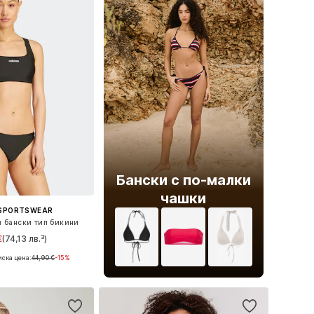
Бански с по-малки
чашки
 SPORTSWEAR
 бански тип бикини
€
(74,13 лв.³)
иска цена:
44,90 €
-15%
 размери: XL
в кошницата