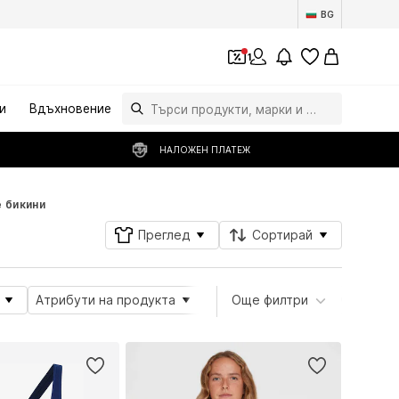
BG
1
и
Вдъхновение
НАЛОЖЕН ПЛАТЕЖ
 бикини
Преглед
Сортирай
Атрибути на продукта
Style
Още филтри
Модели
Дета