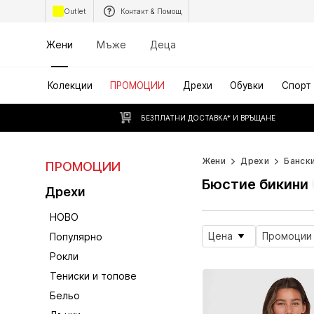
Outlet
Контакт & Помощ
Жени
Мъже
Деца
Колекции
ПРОМОЦИИ
Дрехи
Обувки
Спорт
БЕЗПЛАТНИ ДОСТАВКА* И ВРЪЩАНЕ
Жени
Дрехи
Банск
ПРОМОЦИИ
Бюстие бикини
Дрехи
НОВО
Цена
Промоции
Популярно
Рокли
Тениски и топове
Бельо