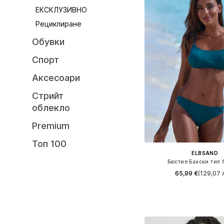
ЕКСКЛУЗИВНО
Рециклиране
Обувки
Спорт
Аксесоари
Стрийт
облекло
Premium
Топ 100
ELBSAND
Бюстие Бански тип 
65,99 €
(129,07 л
Налични размери: X
Добави в кошн