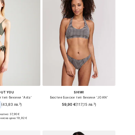
OUT YOU
SHIWI
 тип бикини 'Asta'
Бюстие Бански тип бикини 'JOAN'
€
(43,83 лв.³)
59,90 €
(117,15 лв.³)
ално: 37,90 €
Налични размери: S
 размери: XXL
-ниска цена:
19,92 €
Добави в кошницата
в кошницата