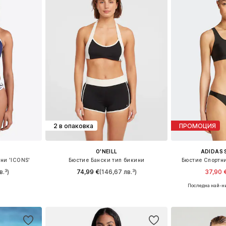
2 в опаковка
ПРОМОЦИЯ
O'NEILL
ADIDAS
ни 'ICONS'
Бюстие Бански тип бикини
Бюстие Спортни
в.³)
74,99 €
(146,67 лв.³)
37,90 
Последна най-н
S, M, XL
Налични размери: S, M
Налични
ицата
Добави в кошницата
Добави 