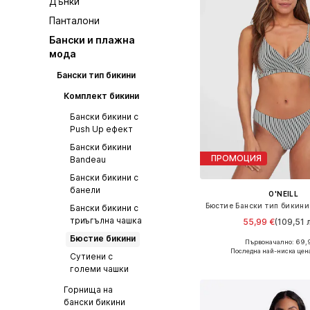
Дънки
Панталони
Бански и плажна
мода
Бански тип бикини
Комплект бикини
Бански бикини с
Push Up ефект
Бански бикини
ПРОМОЦИЯ
Bandeau
Бански бикини с
банели
O'NEILL
Бански бикини с
триъгълна чашка
55,99 €
(109,51 л
Бюстие бикини
Първоначално: 69,
Налични размери: XS, S, M
Последна най-ниска цен
Сутиени с
Добави в кошн
големи чашки
Горнища на
бански бикини