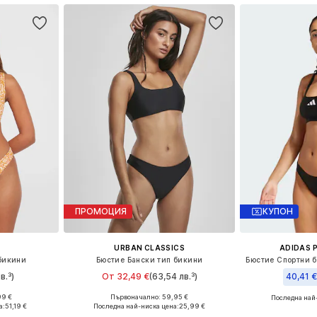
ПРОМОЦИЯ
КУПОН
URBAN CLASSICS
ADIDAS 
бикини
Бюстие Бански тип бикини
в.³)
От 32,49 €
(63,54 лв.³)
40,41 
99 €
Първоначално: 59,95 €
Последна най
, S-M, M
Налични размери: S, M, XXL
Налични размери
а:
51,19 €
Последна най-ниска цена:
25,99 €