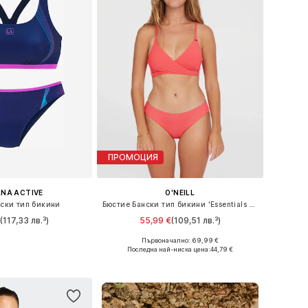
ПРОМОЦИЯ
NA ACTIVE
O'NEILL
ски тип бикини
Бюстие Бански тип бикини 'Essentials Baay Maoi'
(117,33 лв.³)
55,99 €
(109,51 лв.³)
Първоначално: 69,99 €
 XS, S, M, L, XL, XXL
Налични размери: XS, M, XL, XXL
Последна най-ниска цена:
44,79 €
в кошницата
Добави в кошницата