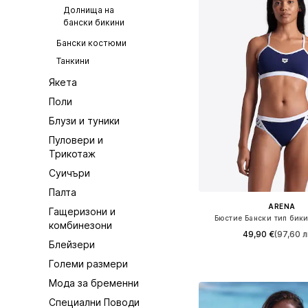
Долнища на
бански бикини
Бански костюми
Танкини
Якета
Поли
Блузи и туники
Пуловери и
Трикотаж
Суичъри
Палта
ARENA
Гащеризони и
Бюстие Бански тип бики
комбинезони
49,90 €
(97,60 л
Блейзери
Налични размери: XS, 
Големи размери
Добави в кошн
Мода за бременни
Специални Поводи