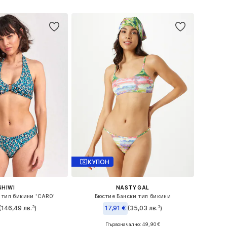
в кошницата
Добави в кошницата
КУПОН
SHIWI
NASTY GAL
 тип бикини 'CARO'
Бюстие Бански тип бикини
(146,49 лв.³)
17,91 €
(35,03 лв.³)
Първоначално: 49,90 €
мери: XS, XL, XXL