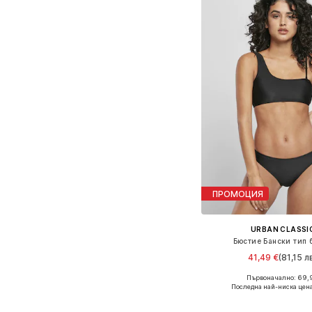
ПРОМОЦИЯ
URBAN CLASSI
Бюстие Бански тип 
41,49 €
(81,15 лв
Първоначално: 69,
Налични размери: S
Последна най-ниска цена
Добави в кошн