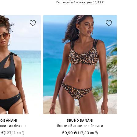
Налични размери: XS, L, XL
Последна най-ниска цена:
15,92 €
в кошницата
Добави в кошницата
O BANANI
BRUNO BANANI
ски тип бикини
Бюстие Бански тип бикини
 €
(127,11 лв.³)
59,99 €
(117,33 лв.³)