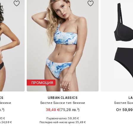
ПРОМОЦИЯ
CS
URBAN CLASSICS
L
бикини
Бюстие Бански тип бикини
Бюстие Бан
.³)
38,49 €
(75,28 лв.³)
От 59,99
95 €
Първоначално: 59,95 €
, M, L
Налични размери: XS, S, L
Предлага се
:
24,89 €
Последна най-ниска цена:
35,49 €
ицата
Добави в кошницата
Добави 