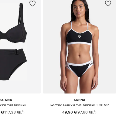
ASCANA
ARENA
ски тип бикини
Бюстие Бански тип бикини 'ICONS'
 €
(117,33 лв.³)
49,90 €
(97,60 лв.³)
 в много размери
Налични размери: L
в кошницата
Добави в кошницата