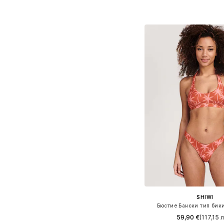
Добави в кошн
SHIWI
Бюстие Бански тип бик
59,90 €
(117,15 л