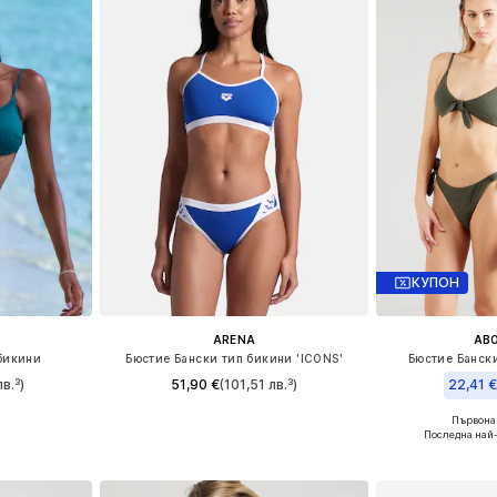
КУПОН
ARENA
AB
бикини
Бюстие Бански тип бикини 'ICONS'
Бюстие Бански
в.³)
51,90 €
(101,51 лв.³)
22,41 
Първонач
L C/D
Налични размери: S
Налични
Последна най
ицата
Добави в кошницата
Добави 