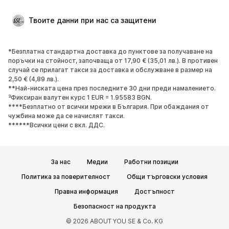
Големи размери
Мода за бременни
Специални Поводи
ЕКСКЛУЗИВНО
Твоите данни при нас са защитени
Рециклиране
*Безплатна стандартна доставка до пунктове за получаване на
ОБУВКИ
поръчки на стойност, започваща от 17,90 € (35,01 лв.). В противен
случай се прилагат такси за доставка и обслужване в размер на
НОВО
Популярно
2,50 € (4,89 лв.).
**Най-ниската цена през последните 30 дни преди намалението.
Маратонки
Боти
³Фиксиран валутен курс 1 EUR = 1.95583 BGN.
Обувки с висок ток
Ботуши
****Безплатно от всички мрежи в България. При обаждания от
чужбина може да се начислят такси.
Сандали
Ниски обувки
******Всички цени с вкл. ДДС.
Спортни обувки
Балерини
Чехли
Домашни пантофи
За нас
Медии
Работни позиции
ЕКСКЛУЗИВНО
Политика за поверителност
Общи търговски условия
СПОРТ
Правна информация
Достъпност
Спортно облекло
Видове спорт
Безопасност на продукта
Спортни обувки
Спортни чанти
© 2026 ABOUT YOU SE & Co. KG