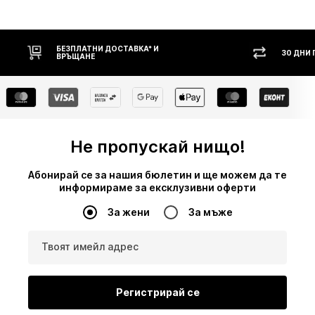
30 ДНИ ПРАВО НА ВРЪЩАНЕ
НАЛ
Не пропускай нищо!
Абонирай се за нашия бюлетин и ще можем да те
информираме за ексклузивни оферти
За жени
За мъже
Твоят имейл адрес
Регистрирай се