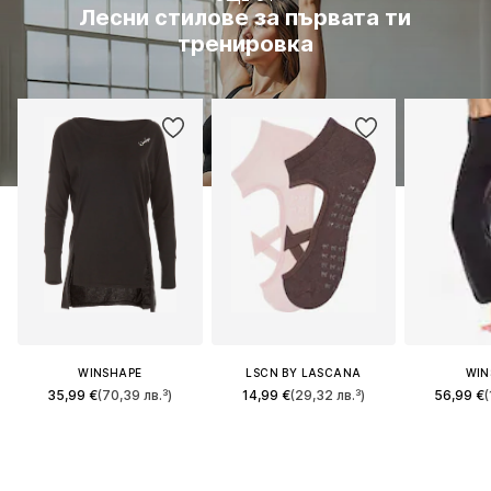
Лесни стилове за първата ти
тренировка
WINSHAPE
LSCN BY LASCANA
WIN
35,99 €
(70,39 лв.³)
14,99 €
(29,32 лв.³)
56,99 €
(