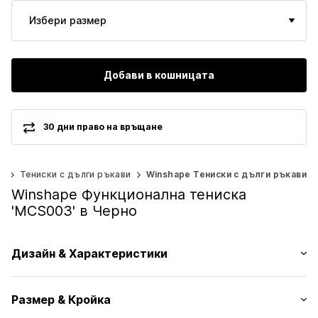
Избери размер
Добави в кошницата
30 дни право на връщане
и
Тениски с дълги ръкави
Winshape Тениски с дълги ръкави
Winshape Функционална тениска
'MCS003' в Черно
Дизайн & Характеристики
Един цвят
Размер & Кройка
Жарсе