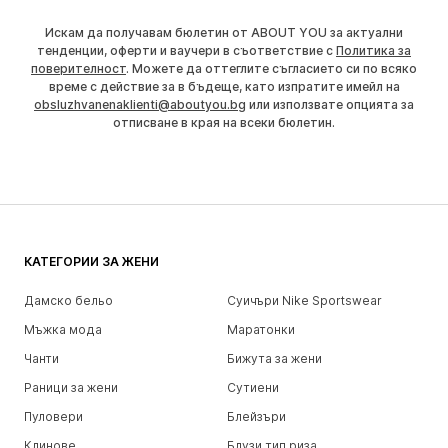
Искам да получавам бюлетин от ABOUT YOU за актуални
тенденции, оферти и ваучери в съответствие с
Политика за
поверителност
. Можете да оттеглите съгласието си по всяко
време с действие за в бъдеще, като изпратите имейл на
obsluzhvanenaklienti@aboutyou.bg
или използвате опцията за
отписване в края на всеки бюлетин.
КАТЕГОРИИ ЗА ЖЕНИ
Дамско бельо
Суичъри Nike Sportswear
Мъжка мода
Маратонки
Чанти
Бижута за жени
Раници за жени
Сутиени
Пуловери
Блейзъри
Клинове
Блузи тип риза