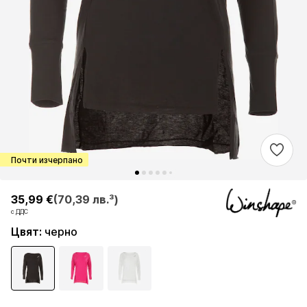
Почти изчерпано
35,99 €
35,99 €
(70,39 лв.³)
(70,39 лв.³)
с ДДС
с ДДС
Цвят
:
черно