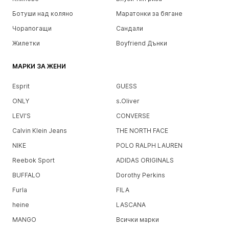
Ботуши над коляно
Маратонки за бягане
Чорапогащи
Сандали
Жилетки
Boyfriend Дънки
МАРКИ ЗА ЖЕНИ
Esprit
GUESS
ONLY
s.Oliver
LEVI'S
CONVERSE
Calvin Klein Jeans
THE NORTH FACE
NIKE
POLO RALPH LAUREN
Reebok Sport
ADIDAS ORIGINALS
BUFFALO
Dorothy Perkins
Furla
FILA
heine
LASCANA
MANGO
Всички марки