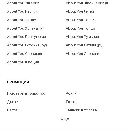
About You Унгария
About You Швейцария (it)
About You Италия
About You Литва
About You Латвия
About You Белгия
About You Холандия
About You Полша
About You Португалия
About You Румъния
About You Естония (ру)
About You Латвия (ру)
About You Словакия
About You Словения
About You Швеция
ПРОМОЦИИ
Пуловери и Трикотаж
Рокли
Дънки
Якета
Палта
Тениски и топове
Още
Панталони
Бельо
Поли
Блузи и туники