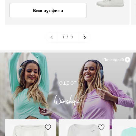
Виж аутфита
1
/
9
Последвай
ОЩЕ ОТ