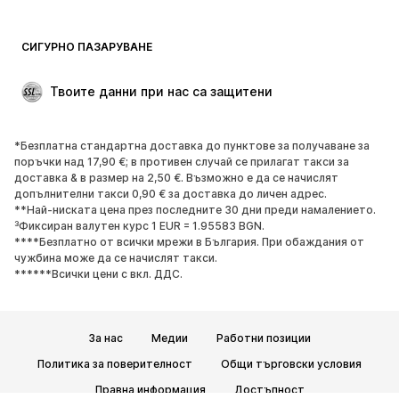
Бански и плажна мода
Суичъри
Блейзери
Гащеризони и комбинезони
СИГУРНО ПАЗАРУВАНЕ
Големи размери
Мода за бременни
Специални Поводи
ЕКСКЛУЗИВНО
Твоите данни при нас са защитени
Рециклиране
*Безплатна стандартна доставка до пунктове за получаване за
ОБУВКИ
поръчки над 17,90 €; в противен случай се прилагат такси за
доставка & в размер на 2,50 €. Възможно е да се начислят
НОВО
Популярно
допълнителни такси 0,90 € за доставка до личен адрес.
**Най-ниската цена през последните 30 дни преди намалението.
Маратонки
Боти
³Фиксиран валутен курс 1 EUR = 1.95583 BGN.
Обувки с висок ток
Ботуши
****Безплатно от всички мрежи в България. При обаждания от
чужбина може да се начислят такси.
Сандали
Ниски обувки
******Всички цени с вкл. ДДС.
Спортни обувки
Балерини
Чехли
Домашни пантофи
За нас
Медии
Работни позиции
ЕКСКЛУЗИВНО
Политика за поверителност
Общи търговски условия
СПОРТ
Правна информация
Достъпност