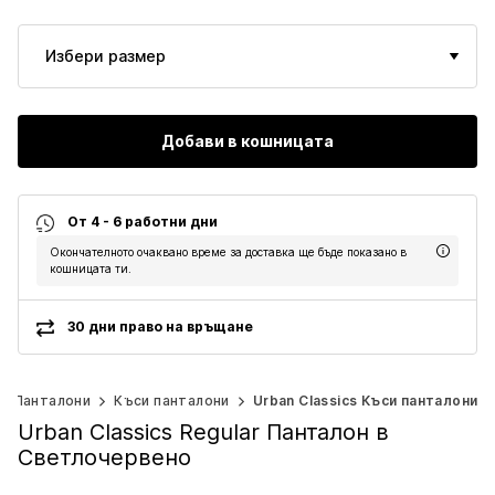
Избери размер
Добави в кошницата
От 4 - 6 работни дни
Окончателното очаквано време за доставка ще бъде показано в
кошницата ти.
30 дни право на връщане
Панталони
Къси панталони
Urban Classics Къси панталони
Urban Classics Regular Панталон в
Светлочервено