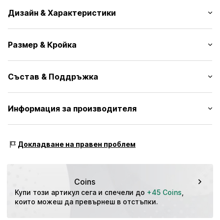
Дизайн & Характеристики
Един цвят
Размер & Кройка
Памучен плат
Машинен подгъв
Дължина: Къс/Мини
Ластичен подгъв
Състав & Поддръжка
Кройка: Regular
Мека на допир дръжка
Линия на талията: Средна талия
№ на артикул
UBT99sj001000003
Материал: 100% Памук
Информация за производителя
Таблица с размери
Държава на произход: Китай
TB International GmbH
Dr.-Robert-Murjahn-Str. 7
Докладване на правен проблем
64372 Ober-Ramstadt
DE
info@tbint.de
Coins
Купи този артикул сега и спечели до 
+45 Coins
, 
които можеш да превърнеш в отстъпки.