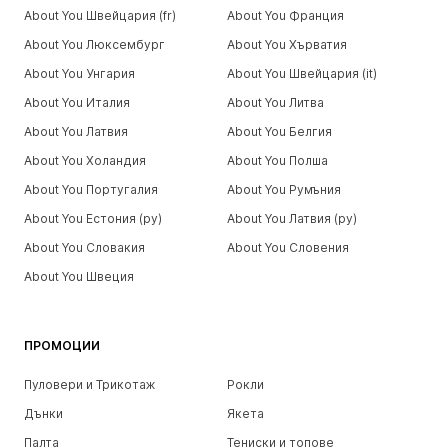
About You Швейцария (fr)
About You Франция
About You Люксембург
About You Хърватия
About You Унгария
About You Швейцария (it)
About You Италия
About You Литва
About You Латвия
About You Белгия
About You Холандия
About You Полша
About You Португалия
About You Румъния
About You Естония (ру)
About You Латвия (ру)
About You Словакия
About You Словения
About You Швеция
ПРОМОЦИИ
Пуловери и Трикотаж
Рокли
Дънки
Якета
Палта
Тениски и топове