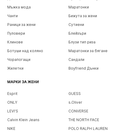
Мъжка мода
Маратонки
Чанти
Бижута за жени
Раници за жени
Сутиени
Пуловери
Блейзъри
Клинове
Блузи тип риза
Ботуши над коляно
Маратонки за бягане
Чорапогащи
Сандали
Жилетки
Boyfriend Дънки
МАРКИ ЗА ЖЕНИ
Esprit
GUESS
ONLY
s.Oliver
LEVI'S
CONVERSE
Calvin Klein Jeans
THE NORTH FACE
NIKE
POLO RALPH LAUREN