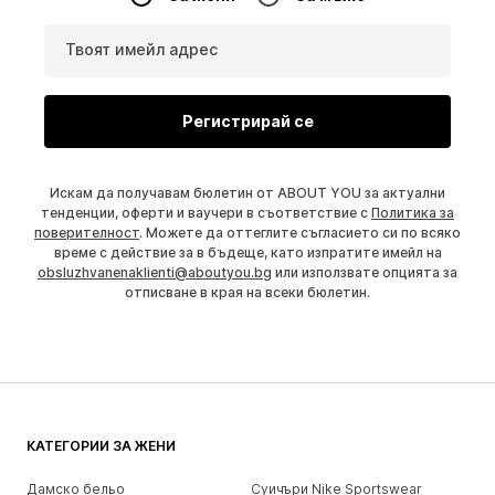
Твоят имейл адрес
Регистрирай се
Искам да получавам бюлетин от ABOUT YOU за актуални
тенденции, оферти и ваучери в съответствие с
Политика за
поверителност
. Можете да оттеглите съгласието си по всяко
време с действие за в бъдеще, като изпратите имейл на
obsluzhvanenaklienti@aboutyou.bg
или използвате опцията за
отписване в края на всеки бюлетин.
КАТЕГОРИИ ЗА ЖЕНИ
Дамско бельо
Суичъри Nike Sportswear