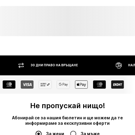
 ПРАВО НА ВРЪЩАНЕ
НАЛОЖЕН ПЛАТЕЖ
Не пропускай нищо!
Абонирай се за нашия бюлетин и ще можем да те
информираме за ексклузивни оферти
За жени
За мъже