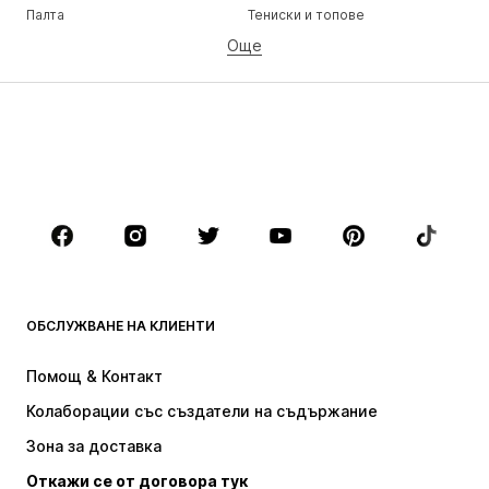
Палта
Тениски и топове
Още
Панталони
Бельо
Поли
Блузи и туники
Суичъри
Блейзери
Бански и плажна мода
Гащеризони и комбинезони
Големи размери
Мода за бременни
Обувки
Спорт
Аксесоари
Premium
ДРЕХИ
ОБСЛУЖВАНЕ НА КЛИЕНТИ
НОВО
Популярно
Рокли
Дънки
Помощ & Контакт
Тениски и топове
Панталони
Колаборации със създатели на съдържание
Якета
Пуловери и Трикотаж
Зона за доставка
Бельо
Блузи и туники
Откажи се от договора тук
Палта
Поли