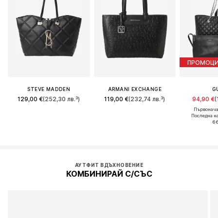
ПРОМОЦ
STEVE MADDEN
ARMANI EXCHANGE
G
129,00 €
(252,30 лв.³)
119,00 €
(232,74 лв.³)
94,90 €
(
Първонача
Последна н
66
АУТФИТ ВДЪХНОВЕНИЕ
КОМБИНИРАЙ С/СЪС