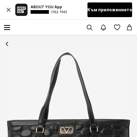
ABOUT YOU App
Към приложението
(152 700)