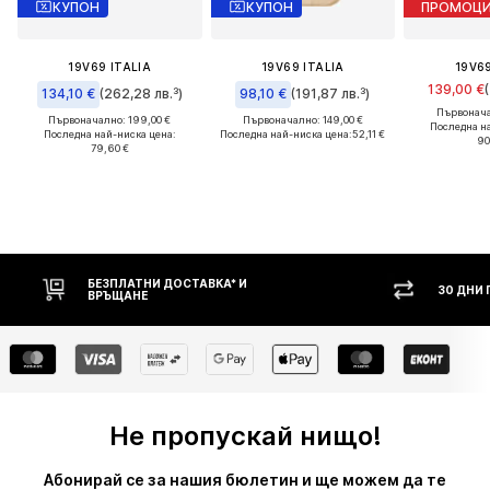
КУПОН
КУПОН
ПРОМОЦ
19V69 ITALIA
19V69 ITALIA
19V69
139,00 €
134,10 €
(262,28 лв.³)
98,10 €
(191,87 лв.³)
Първонача
Първоначално: 199,00 €
Първоначално: 149,00 €
Последна н
Последна най-ниска цена:
Последна най-ниска цена:
52,11 €
90
79,60 €
30 ДНИ ПРАВО НА ВРЪЩАНЕ
НА
Не пропускай нищо!
Абонирай се за нашия бюлетин и ще можем да те