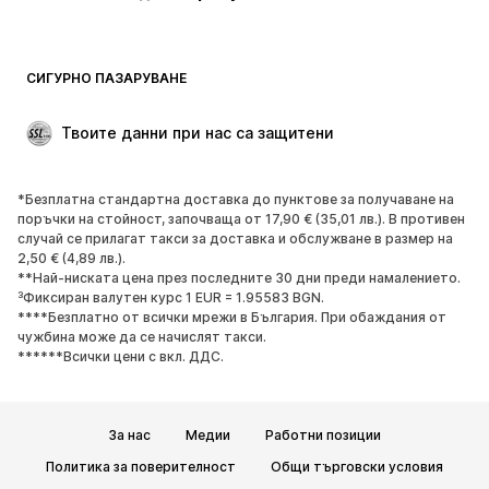
Бански и плажна мода
Суичъри
Блейзери
Гащеризони и комбинезони
СИГУРНО ПАЗАРУВАНЕ
Големи размери
Мода за бременни
Специални Поводи
ЕКСКЛУЗИВНО
Твоите данни при нас са защитени
Рециклиране
*Безплатна стандартна доставка до пунктове за получаване на
ОБУВКИ
поръчки на стойност, започваща от 17,90 € (35,01 лв.). В противен
случай се прилагат такси за доставка и обслужване в размер на
НОВО
Популярно
2,50 € (4,89 лв.).
**Най-ниската цена през последните 30 дни преди намалението.
Маратонки
Боти
³Фиксиран валутен курс 1 EUR = 1.95583 BGN.
Обувки с висок ток
Ботуши
****Безплатно от всички мрежи в България. При обаждания от
чужбина може да се начислят такси.
Сандали
Ниски обувки
******Всички цени с вкл. ДДС.
Спортни обувки
Балерини
Чехли
Домашни пантофи
За нас
Медии
Работни позиции
ЕКСКЛУЗИВНО
Политика за поверителност
Общи търговски условия
СПОРТ