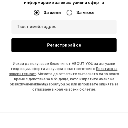
информираме за ексклузивни оферти
За жени
За мъже
Твоят имейл адрес
Регистрирай се
Искам да получавам бюлетин от ABOUT YOU за актуални
тенденции, оферти и ваучери в съответствие с
Политика за
поверителност
. Можете да оттеглите съгласието си по всяко
време с действие за в бъдеще, като изпратите имейл на
obsluzhvanenaklienti@aboutyou.bg
или използвате опцията за
отписване в края на всеки бюлетин.