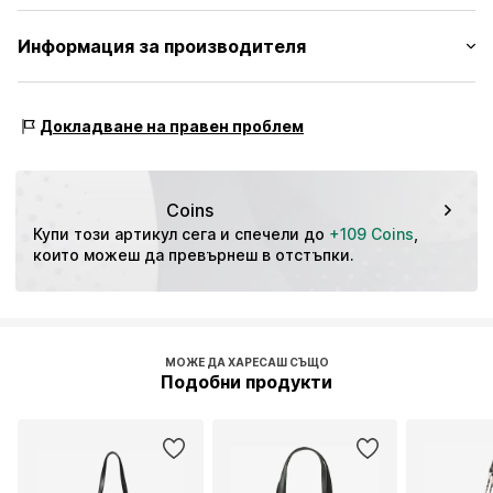
Размер: Среден
Структуриран на допир
Външен материал: Полиуретан
Информация за производителя
Имитация на кожа
Подплата: Текстил
Цип
Marco GmbH
Държава на произход: Китай
Otto-Hahn-Str. 8
№ на артикул
19V5917001000001
Докладване на правен проблем
40721 Hilden
DE
info@marcogmbh.de
Coins
Купи този артикул сега и спечели до 
+109 Coins
, 
които можеш да превърнеш в отстъпки.
МОЖЕ ДА ХАРЕСАШ СЪЩО
Подобни продукти