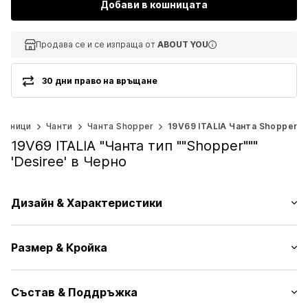
Добави в кошницата
Продава се и се изпраща от
Продава се и се изпраща от
ABOUT YOU
ABOUT YOU
30 дни право на връщане
 раници
Чанти
Чанта Shopper
19V69 ITALIA Чанта Shopper
19V69 ITALIA "Чанта тип ""Shopper"""
'Desiree' в Черно
Дизайн & Характеристики
Един цвят
Размер & Кройка
Имитация на кожа
С голямо основно отделение
Дължина на колана/дръжката: Къса презрамка/
Вътрешен джоб с цип
Състав & Поддръжка
Дръжка
Плочка с бранд