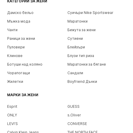
КАТЕГОРИИ ЗА ЖЕНИ
Дамско бельо
Суичъри Nike Sportswear
Мъжка мода
Маратонки
Чанти
Бижута за жени
Раници за жени
Сутиени
Пуловери
Блейзъри
Клинове
Блузи тип риза
Ботуши над коляно
Маратонки за бягане
Чорапогащи
Сандали
Жилетки
Boyfriend Дънки
МАРКИ ЗА ЖЕНИ
Esprit
GUESS
ONLY
s.Oliver
LEVI'S
CONVERSE
Calvin Klein Jeans
THE NORTH FACE