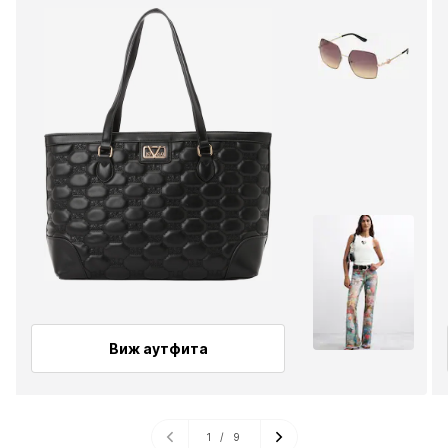
Виж аутфита
1
/
9