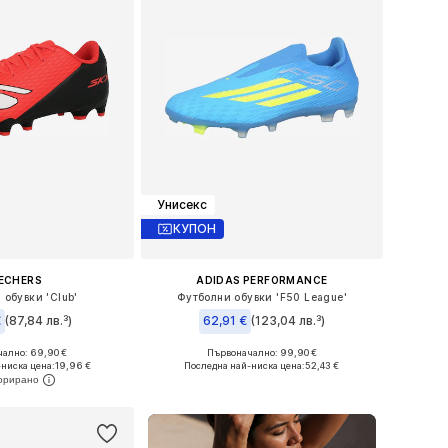
Унисекс
КУПОН
ECHERS
ADIDAS PERFORMANCE
 обувки 'Club'
Футболни обувки 'F50 League'
€
(87,84 лв.³)
62,91 €
(123,04 лв.³)
ално: 69,90 €
Първоначално: 99,90 €
 в много размери
Налични размери: 39-39,5
ниска цена:
19,96 €
Последна най-ниска цена:
52,43 €
в кошницата
Добави в кошницата