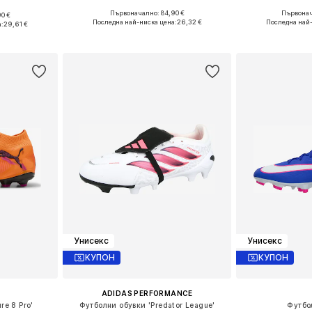
Първоначално: 84,90 €
Първонач
90 €
Налични размери: 44,5
Предлага се
44,5
Последна най-ниска цена:
26,32 €
Последна най-
:
29,61 €
Добави в кошницата
Добави 
ицата
Унисекс
Унисекс
КУПОН
КУПОН
ADIDAS PERFORMANCE
re 8 Pro'
Футболни обувки 'Predator League'
Футбо