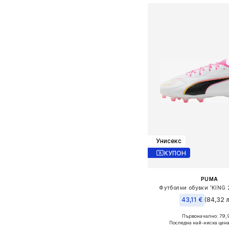
Унисекс
КУПОН
PUMA
Футболни обувки 'KING
43,11 €
(84,32 л
Първоначално: 79,
Предлага се в много 
Последна най-ниска цена