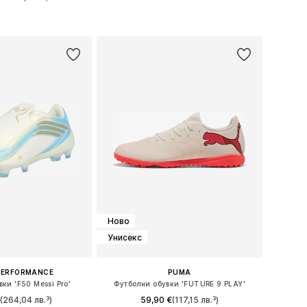
Налични размери: 44
 в много размери
Добави в кошницата
в кошницата
Ново
Унисекс
PERFORMANCE
PUMA
ки 'F50 Messi Pro'
Футболни обувки 'FUTURE 9 PLAY'
€
(264,04 лв.³)
59,90 €
(117,15 лв.³)