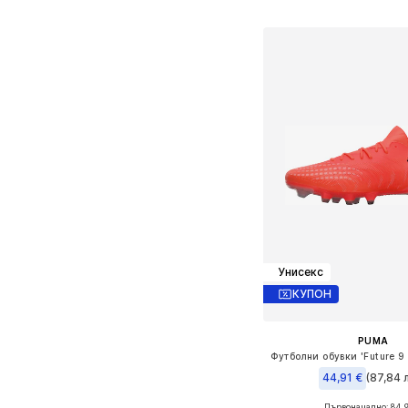
Добави в кошн
Унисекс
КУПОН
PUMA
44,91 €
(87,84 л
Първоначално: 84,