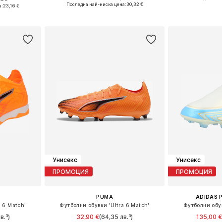
Предлага се в много размери
, 44,5, 45
Предлага се
Последна най-ниска цена:
30,32 €
а:
23,16 €
Добави в кошницата
ицата
Добави 
Унисекс
Унисекс
ПРОМОЦИЯ
ПРОМОЦИЯ
PUMA
ADIDAS 
 6 Match'
Футболни обувки 'Ultra 6 Match'
Футболни обув
в.³)
32,90 €
(64,35 лв.³)
135,00 