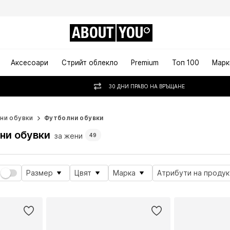
ABOUT
YOU
Аксесоари
Стрийт облекло
Premium
Топ 100
Марк
30 ДНИ ПРАВО НА ВРЪЩАНЕ
ни обувки
Футболни обувки
ни обувки
за жени
49
Размер
Цвят
Марка
Атрибути на продук