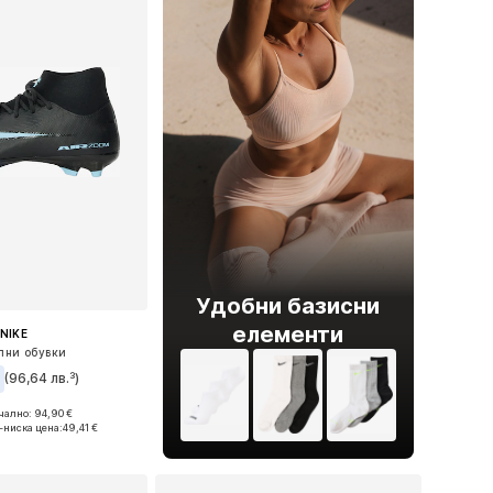
Удобни базисни
елементи
NIKE
лни обувки
€
(96,64 лв.³)
ално: 94,90 €
 в много размери
-ниска цена:
49,41 €
в кошницата