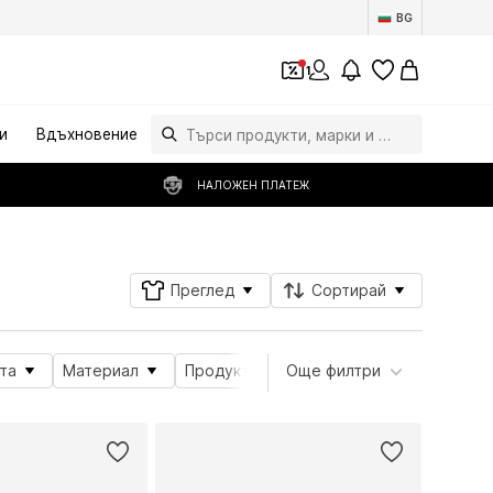
BG
1
и
Вдъхновение
НАЛОЖЕН ПЛАТЕЖ
Преглед
Сортирай
та
Материал
Продуктова серия
Още филтри
Вид спорт