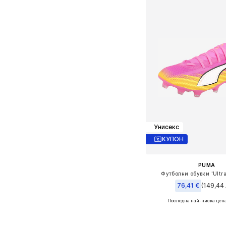
Унисекс
КУПОН
PUMA
Футболни обувки 'Ultra
76,41 €
(149,44 
Последна най-ниска цен
Предлага се в много 
Добави в кошн