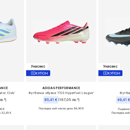
Унисекс
Унисекс
КУПОН
КУПОН
ANCE
ADIDAS PERFORMANCE
tor Club'
Футболни обувки 'F50 Hyperfast League'
Футбо
в.³)
85,41 €
(167,05 лв.³)
49,41 
Последна най-ниска цена:
94,90 €
90 €
Първонач
9-39,5
Предлага се в много размери
Предлага се
а:
22,45 €
Последна най
ицата
Добави в кошницата
Добави 