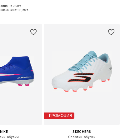
ално: 169,00 €
 в много размери
Предлага се в много размери
ниска цена:
121,50 €
в кошницата
Добави в кошницата
ПРОМОЦИЯ
NIKE
SKECHERS
лни обувки
Спортни обувки