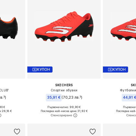
КУПОН
КУПОН
SKECHERS
SK
CLUB'
Спортни обувки
Футболни
в.³)
35,91 €
(70,23 лв.³)
44,91 
90 €
Първоначално: 99,90 €
Първонач
 44, 45, 46
Налични размери: 41, 42, 43, 44, 45, 46
Предлага се
а:
26,18 €
Последна най-ниска цена:
31,92 €
Последна най-
ицата
Добави в кошницата
Добави 