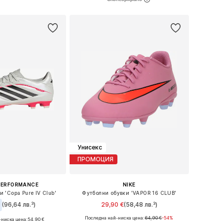
Добави в кошницата
в кошницата
Унисекс
ПРОМОЦИЯ
PERFORMANCE
NIKE
 'Copa Pure IV Club'
Футболни обувки 'VAPOR 16 CLUB'
€
(96,64 лв.³)
29,90 €
(58,48 лв.³)
Последна най-ниска цена:
64,90 €
-54%
-ниска цена:
54,90 €