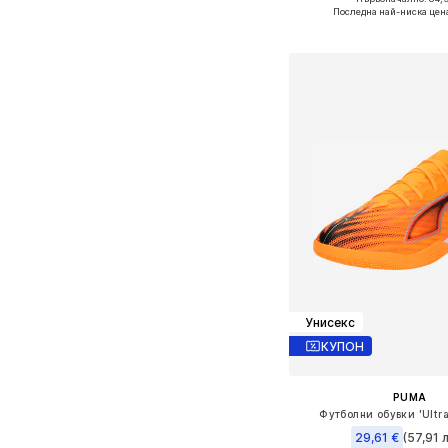
Налични размери: 43, 44
Последна най-ниска цен
Добави в кошн
Унисекс
КУПОН
PUMA
Футболни обувки 'Ultra
29,61 €
(57,91 л