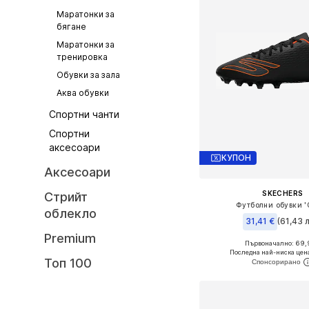
Маратонки за
бягане
Маратонки за
тренировка
Обувки за зала
Аква обувки
Спортни чанти
Спортни
аксесоари
КУПОН
Аксесоари
SKECHERS
Стрийт
Футболни обувки '
облекло
31,41 €
(61,43 л
Premium
Първоначално: 69,
Налични размери: 42, 43,
Последна най-ниска цен
Топ 100
Добави в кошн