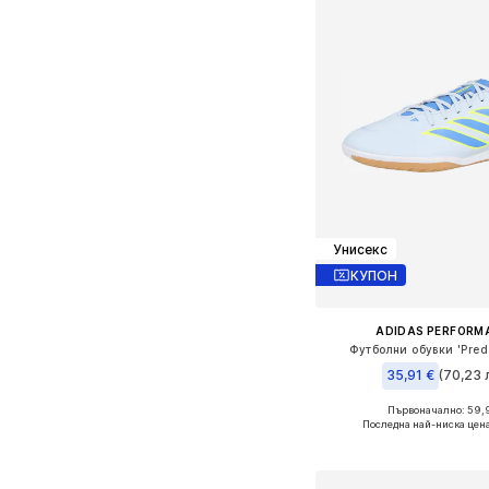
Унисекс
КУПОН
ADIDAS PERFORM
Футболни обувки 'Preda
35,91 €
(70,23 л
Първоначално: 59,
Налични размери: 3
Последна най-ниска цен
Добави в кошн