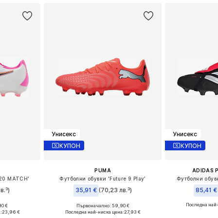
Унисекс
Унисекс
КУПОН
КУПОН
PUMA
ADIDAS 
 20 MATCH'
Футболни обувки 'Future 9 Play'
Футболни обувк
в.³)
35,91 €
(70,23 лв.³)
85,41 €
Последна най
90 €
Първоначално: 59,90 €
размери
Налични размери: 39, 42, 44, 44,5, 45
Предлага се
:
23,96 €
Последна най-ниска цена:
27,93 €