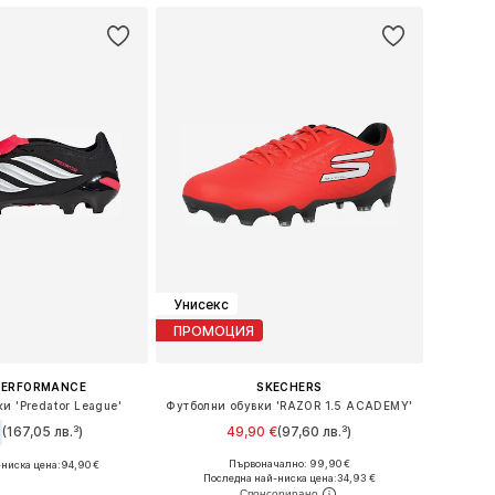
Унисекс
ПРОМОЦИЯ
PERFORMANCE
SKECHERS
и 'Predator League'
Футболни обувки 'RAZOR 1.5 ACADEMY'
(167,05 лв.³)
49,90 €
(97,60 лв.³)
Първоначално: 99,90 €
-ниска цена:
94,90 €
Налични размери: 41, 42, 43, 44, 45, 46
 в много размери
Последна най-ниска цена:
34,93 €