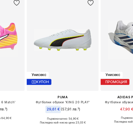
Унисекс
Унисекс
КУПОН
ПРОМОЦИЯ
PUMA
ADIDAS 
 6 Match'
Футболни обувки 'KING 20 PLAY'
Футболни обувки
лв.³)
29,61 €
(57,91 лв.³)
47,90 
Първонач
а:
84,90 €
Първоначално: 54,90 €
Предлага се
размери
Предлага се в много размери
Последна най
Последна най-ниска цена:
23,03 €
Добави 
ицата
Добави в кошницата