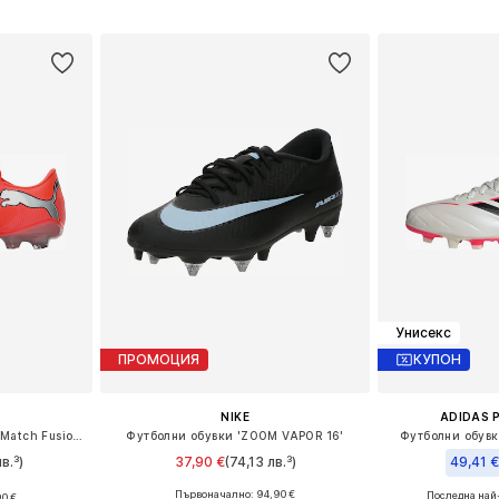
ицата
Добави в кошницата
Добави 
Унисекс
ПРОМОЦИЯ
КУПОН
NIKE
ADIDAS 
Футболни обувки 'Future 9 Match Fusion'
Футболни обувки 'ZOOM VAPOR 16'
Футболни обувки
в.³)
37,90 €
(74,13 лв.³)
49,41 
Първоначално: 94,90 €
Последна най
90 €