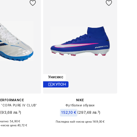
Унисекс
КУПОН
PERFORMANCE
NIKE
 'COPA PURE IV CLUB'
Футболни обувки
€
(93,68 лв.³)
152,10 €
(297,48 лв.³)
ално: 54,90 €
Последна най-ниска цена:
169,00 €
 в много размери
Предлага се в много размери
-ниска цена:
40,72 €
в кошницата
Добави в кошницата