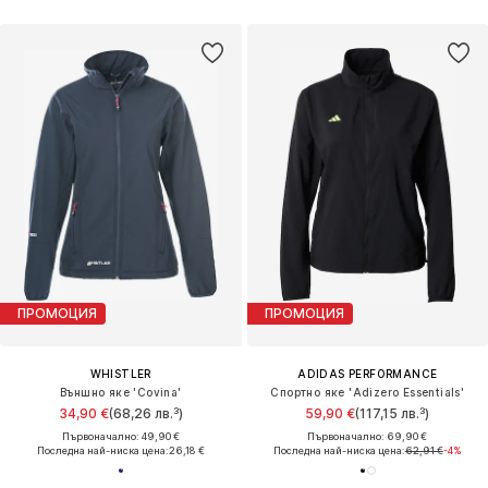
ПРОМОЦИЯ
ПРОМОЦИЯ
WHISTLER
ADIDAS PERFORMANCE
Външно яке 'Covina'
Спортно яке 'Adizero Essentials'
34,90 €
(68,26 лв.³)
59,90 €
(117,15 лв.³)
Първоначално: 49,90 €
Първоначално: 69,90 €
Последна най-ниска цена:
26,18 €
Последна най-ниска цена:
62,91 €
-4%