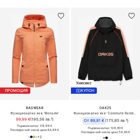
Унисекс
ПРОМОЦИЯ
КУПОН
RAGWEAR
OAK25
Функционално яке 'Monade'
Функционално яке 'Commute Rainbreaker'
99,99 €
(195,56 лв.³)
От 89,91 €
(175,85 лв.³)
Първоначално: 119,99 €
Първоначално: 129,90 €
Последна най-ниска цена:
84,99 €
Последна най-ниска цена:
59,94 €
+
2