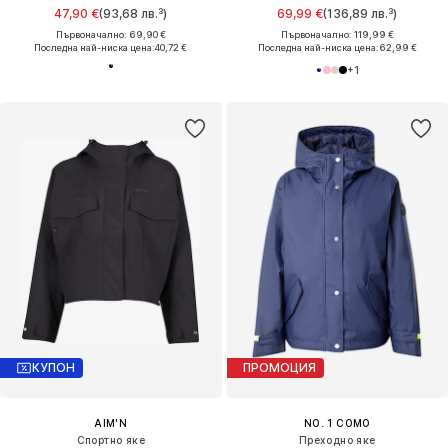
47,90 €
(93,68 лв.³)
69,99 €
(136,89 лв.³)
Първоначално: 69,90 €
Първоначално: 119,99 €
Последна най-ниска цена:
40,72 €
Последна най-ниска цена:
62,99 €
+
1
КУПОН
ПРОМОЦИЯ
AIM'N
NO. 1 COMO
Спортно яке
Преходно яке