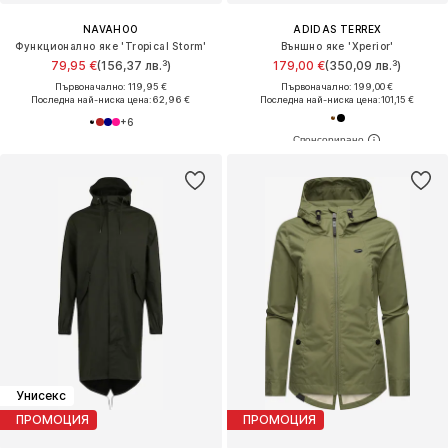
NAVAHOO
ADIDAS TERREX
Функционално яке 'Tropical Storm'
Външно яке 'Xperior'
79,95 €
(156,37 лв.³)
179,00 €
(350,09 лв.³)
Първоначално: 119,95 €
Първоначално: 199,00 €
Последна най-ниска цена:
62,96 €
Последна най-ниска цена:
101,15 €
+
6
Унисекс
ПРОМОЦИЯ
ПРОМОЦИЯ