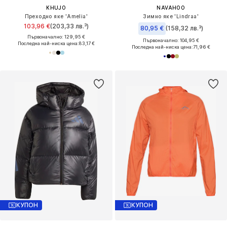
KHUJO
NAVAHOO
Преходно яке 'Amelia'
Зимно яке 'Lindraa'
103,96 €
(203,33 лв.³)
80,95 €
(158,32 лв.³)
Първоначално: 129,95 €
Първоначално: 104,95 €
Последна най-ниска цена:
83,17 €
Последна най-ниска цена:
71,96 €
КУПОН
КУПОН