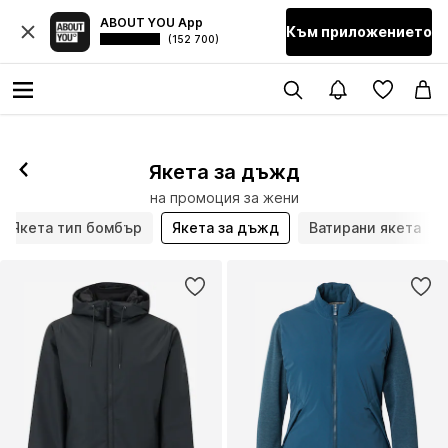
ABOUT YOU App
Към приложението
(152 700)
Якета за дъжд
на промоция за жени
Якета тип бомбър
Якета за дъжд
Ватирани якета