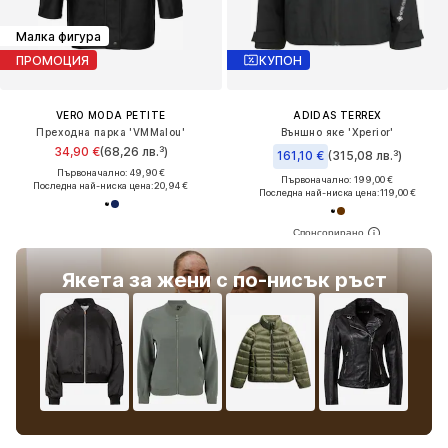
Малка фигура
ПРОМОЦИЯ
КУПОН
VERO MODA PETITE
ADIDAS TERREX
Преходна парка 'VMMalou'
Външно яке 'Xperior'
34,90 €
(68,26 лв.³)
161,10 €
(315,08 лв.³)
Първоначално: 49,90 €
Първоначално: 199,00 €
Последна най-ниска цена:
20,94 €
Последна най-ниска цена:
119,00 €
Якета за жени с по-нисък ръст