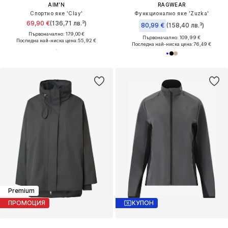
AIM'N
RAGWEAR
Спортно яке 'Clay'
Функционално яке 'Zuzka'
69,90 €
(136,71 лв.³)
80,99 €
(158,40 лв.³)
Първоначално: 179,00 €
Първоначално: 109,99 €
Последна най-ниска цена:
55,92 €
Последна най-ниска цена:
76,49 €
Premium
ПРОМОЦИЯ
КУПОН