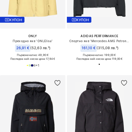
КУПОН
КУПОН
ONLY
ADIDAS PERFORMANCE
Преходно яке 'ONLElisa'
Спортно яке 'Mercedes AMG Petronas Formula 1 Team'
26,91 €
(52,63 лв.³)
161,10 €
(315,08 лв.³)
Първоначално: 49,90 €
Първоначално: 199,00 €
Последна най-ниска цена:
17,94 €
Последна най-ниска цена:
119,00 €
+
1