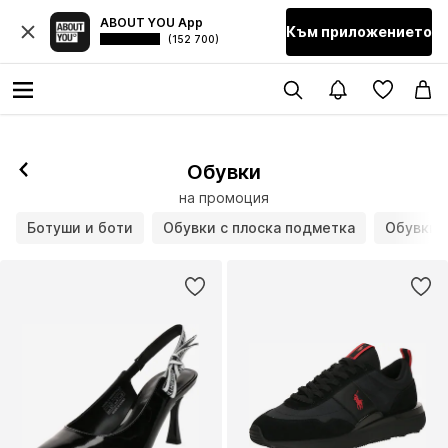
ABOUT YOU App
Към приложението
(152 700)
Обувки
на промоция
Ботуши и боти
Обувки с плоска подметка
Обувки н