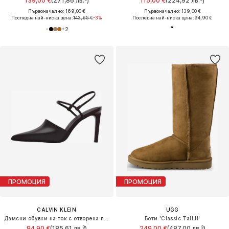
139,00 €
(271,86 лв.³)
115,00 €
(224,92 лв.³)
Първоначално: 169,00 €
Първоначално: 139,00 €
Последна най-ниска цена:
143,65 €
-3%
Последна най-ниска цена:
94,90 €
+
2
ПРОМОЦИЯ
ПРОМОЦИЯ
CALVIN KLEIN
UGG
Дамски обувки на ток с отворена пета 'Slingback Stiletto'
Боти 'Classic Tall II'
94,90 €
(185,61 лв.³)
249,00 €
(487,00 лв.³)