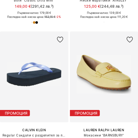
Боти 'Classic Ultra Mini'
Ниски маратонки 'AINSLEY'
149,00 €
(291,42 лв.³)
125,00 €
(244,48 лв.³)
Първоначално: 179,00 €
Първоначално: 139,00 €
Последна най-ниска цена:
152,15 €
-2%
Последна най-ниска цена:
111,20 €
ПРОМОЦИЯ
ПРОМОЦИЯ
CALVIN KLEIN
LAUREN RALPH LAUREN
Regular Сандали с разделител за пръстите
Мокасини 'BARNSBURY'