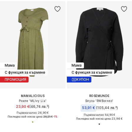
Мама
Мама
С функция за кърмене
С функция за кърмене
ПРОМОЦИЯ
КУПОН
MAMALICIOUS
ROSEMUNDE
Рокля 'MLIvy Lia'
Блуза 'RWBorneo'
23,90 €
(46,74 лв.³)
53,91 €
(105,44 лв.³)
Първоначално: 26,90 €
Първоначално: 84,90 €
Последна най-ниска цена:
24,21 €
-1%
Последна най-ниска цена:
23,96 €