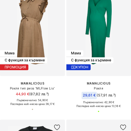
Мама
Мама
С функция за кърмене
С функция за кърмене
ПРОМОЦИЯ
КУПОН
MAMALICIOUS
MAMALICIOUS
Рокля тип риза 'MLFlow Lia'
Рокля
44,90 €
(87,82 лв.³)
29,61 €
(57,91 лв.³)
Първоначално: 54,90 €
Първоначално: 42,90 €
Последна най-ниска цена:
38,17 €
Последна най-ниска цена:
13,16 €