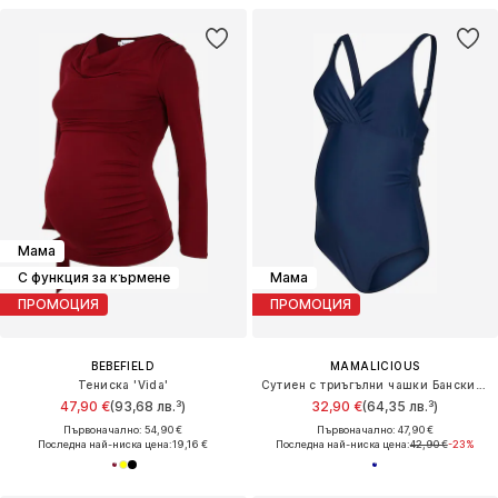
Мама
С функция за кърмене
Мама
ПРОМОЦИЯ
ПРОМОЦИЯ
BEBEFIELD
MAMALICIOUS
Тениска 'Vida'
Сутиен с триъгълни чашки Бански костюм
47,90 €
(93,68 лв.³)
32,90 €
(64,35 лв.³)
Първоначално: 54,90 €
Първоначално: 47,90 €
Последна най-ниска цена:
19,16 €
Последна най-ниска цена:
42,90 €
-23%