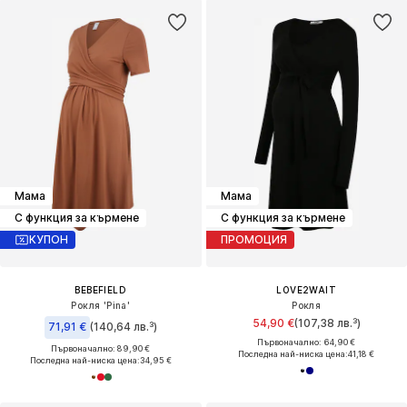
Мама
Мама
С функция за кърмене
С функция за кърмене
КУПОН
ПРОМОЦИЯ
BEBEFIELD
LOVE2WAIT
Рокля 'Pina'
Рокля
54,90 €
(107,38 лв.³)
71,91 €
(140,64 лв.³)
Първоначално: 64,90 €
Първоначално: 89,90 €
Последна най-ниска цена:
41,18 €
Последна най-ниска цена:
34,95 €