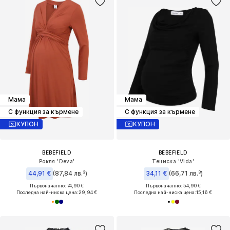
Мама
Мама
С функция за кърмене
С функция за кърмене
КУПОН
КУПОН
BEBEFIELD
BEBEFIELD
Рокля 'Deva'
Тениска 'Vida'
44,91 €
(87,84 лв.³)
34,11 €
(66,71 лв.³)
Първоначално: 74,90 €
Първоначално: 54,90 €
Последна най-ниска цена:
29,94 €
Последна най-ниска цена:
15,16 €