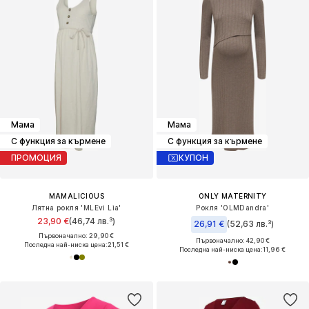
Мама
Мама
С функция за кърмене
С функция за кърмене
ПРОМОЦИЯ
КУПОН
MAMALICIOUS
ONLY MATERNITY
Лятна рокля 'MLEvi Lia'
Рокля 'OLMDandra'
23,90 €
(46,74 лв.³)
26,91 €
(52,63 лв.³)
Първоначално: 29,90 €
Първоначално: 42,90 €
Последна най-ниска цена:
21,51 €
Последна най-ниска цена:
11,96 €