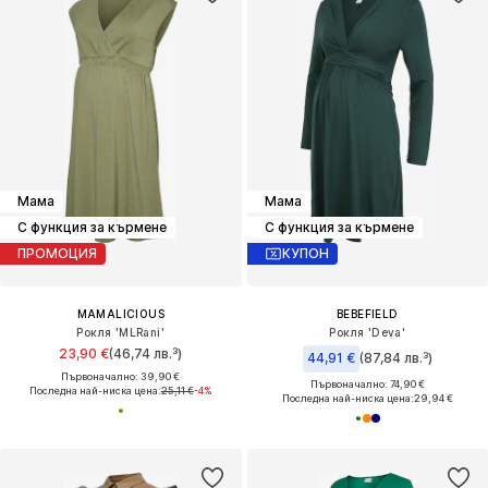
Мама
Мама
С функция за кърмене
С функция за кърмене
ПРОМОЦИЯ
КУПОН
MAMALICIOUS
BEBEFIELD
Рокля 'MLRani'
Рокля 'Deva'
23,90 €
(46,74 лв.³)
44,91 €
(87,84 лв.³)
Първоначално: 39,90 €
Първоначално: 74,90 €
Последна най-ниска цена:
25,11 €
-4%
Последна най-ниска цена:
29,94 €