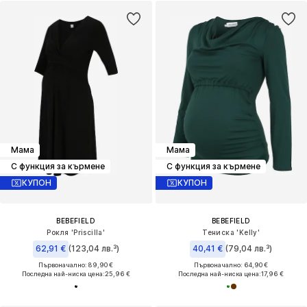
Мама
Мама
С функция за кърмене
С функция за кърмене
КУПОН
КУПОН
BEBEFIELD
BEBEFIELD
Рокля 'Priscilla'
Тениска 'Kelly'
62,91 €
(123,04 лв.³)
40,41 €
(79,04 лв.³)
Първоначално: 89,90 €
Първоначално: 64,90 €
Последна най-ниска цена:
25,96 €
Последна най-ниска цена:
17,96 €