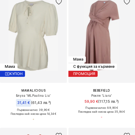
Мама
Мама
С функция за кърмене
КУПОН
ПРОМОЦИЯ
MAMALICIOUS
BEBEFIELD
Блуза 'MLPaulina Lia'
Рокля 'Liara'
59,90 €
(117,15 лв.³)
31,41 €
(61,43 лв.³)
Първоначално: 89,90 €
Първоначално: 39,90 €
Последна най-ниска цена:
35,94 €
Последна най-ниска цена:
14,34 €