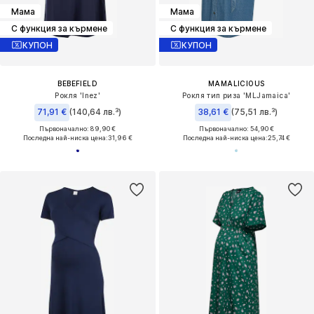
Мама
Мама
С функция за кърмене
С функция за кърмене
КУПОН
КУПОН
BEBEFIELD
MAMALICIOUS
Рокля 'Inez'
Рокля тип риза 'MLJamaica'
71,91 €
(140,64 лв.³)
38,61 €
(75,51 лв.³)
Първоначално: 89,90 €
Първоначално: 54,90 €
Последна най-ниска цена:
31,96 €
Последна най-ниска цена:
25,74 €