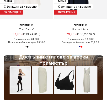
Мама
Мама
С функция за кърмене
С функция за кърмене
ПРОМОЦИЯ
ПРОМОЦИЯ
BEBEFIELD
BEBEFIELD
Топ 'Debra'
Рокля 'Liara'
57,90 €
(113,24 лв.³)
79,90 €
(156,27 лв.³)
Първоначално: 64,90 €
Първоначално: 89,90 €
Последна най-ниска цена:
23,16 €
Последна най-ниска цена:
31,96 €
Достъпни стилове за всеки
триместър