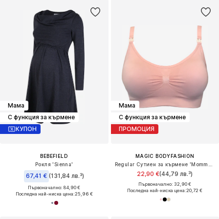
Мама
Мама
С функция за кърмене
С функция за кърмене
КУПОН
ПРОМОЦИЯ
BEBEFIELD
MAGIC BODYFASHION
Рокля 'Sienna'
Regular Сутиен за кърмене 'Mommy Comfort'
22,90 €
(44,79 лв.³)
67,41 €
(131,84 лв.³)
Първоначално: 32,90 €
Първоначално: 84,90 €
Последна най-ниска цена:
20,72 €
Последна най-ниска цена:
25,96 €