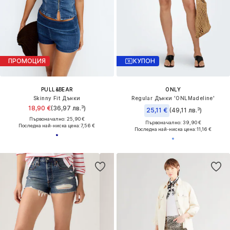
ПРОМОЦИЯ
КУПОН
PULL&BEAR
ONLY
Skinny Fit Дънки
Regular Дънки 'ONLMadeline'
18,90 €
(36,97 лв.³)
25,11 €
(49,11 лв.³)
Първоначално: 25,90 €
Първоначално: 39,90 €
Последна най-ниска цена:
7,56 €
Последна най-ниска цена:
11,16 €