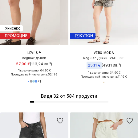
Унисекс
ПРОМОЦИЯ
КУПОН
LEVI'S ®
VERO MODA
Regular Дънки
Regular Дънки 'VMTESS'
57,90 €
(113,24 лв.³)
25,11 €
(49,11 лв.³)
Първоначално: 64,90 €
Първоначално: 34,90 €
Последна най-ниска цена:
52,11 €
Последна най-ниска цена:
11,16 €
+
1
Видя 32 от 584 продукти