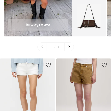
Виж аутфита
1
/
3