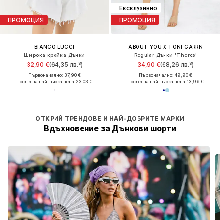
Ексклузивно
ПРОМОЦИЯ
ПРОМОЦИЯ
BIANCO LUCCI
ABOUT YOU X TONI GARRN
Широка кройка Дънки
Regular Дънки 'Theres'
32,90 €
(64,35 лв.³)
34,90 €
(68,26 лв.³)
Първоначално: 37,90 €
Първоначално: 49,90 €
Последна най-ниска цена:
23,03 €
Последна най-ниска цена:
13,96 €
ОТКРИЙ ТРЕНДОВЕ И НАЙ-ДОБРИТЕ МАРКИ
Вдъхновение за Дънкови шорти