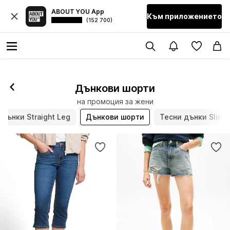
ABOUT YOU App
Към приложението
(152 700)
Дънкови шорти
на промоция за жени
Дънки Straight Leg
Дънкови шорти
Тесни дънки Slim F