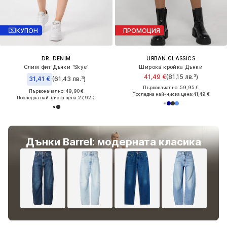
КУПОН
ПРОМОЦИЯ
DR. DENIM
URBAN CLASSICS
Слим фит Дънки 'Skye'
Широка кройка Дънки
41,49 €
(81,15 лв.³)
31,41 €
(61,43 лв.³)
Първоначално: 59,95 €
Първоначално: 49,90 €
Последна най-ниска цена:
41,49 €
Последна най-ниска цена:
27,92 €
Дънки Barrel: модерната класика