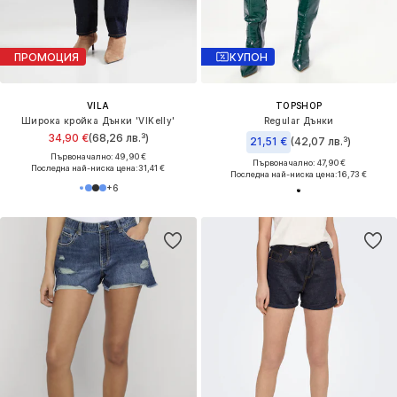
ПРОМОЦИЯ
КУПОН
VILA
TOPSHOP
Широка кройка Дънки 'VIKelly'
Regular Дънки
34,90 €
(68,26 лв.³)
21,51 €
(42,07 лв.³)
Първоначално: 49,90 €
Първоначално: 47,90 €
Последна най-ниска цена:
31,41 €
Последна най-ниска цена:
16,73 €
+
6