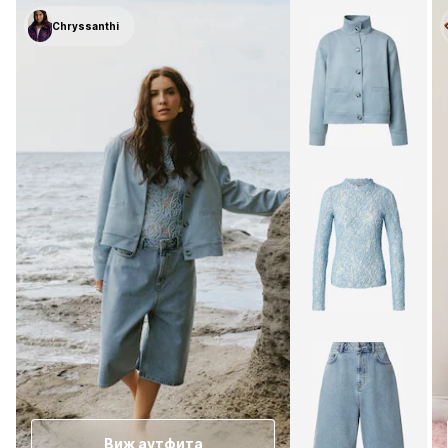
Chryssanthi
Виж аутфита