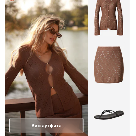
Виж аутфита