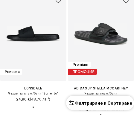
Premium
Унисекс
ПРОМОЦИЯ
LONSDALE
ADIDAS BY STELLA MCCARTNEY
Чехли за плаж/баня 'Sorrento'
Чехли за плаж/баня
24,90 €
(48,70 лв.³)
59,90 €
(117,15 лв.³)
Филтриране и Сортиране
Първоначално: 79,90 €
Последна най-ниска цена:
53,91 €