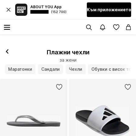
ABOUT YOU App
Към приложението
(152 700)
Плажни чехли
за жени
Маратонки
Сандали
Чехли
Обувки с висок ток