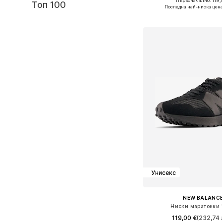
Първоначално: 119,
Топ 100
Предлага се в много 
Последна най-ниска цен
Добави в кошн
Унисекс
NEW BALANC
Ниски маратонки 
119,00 €
(232,74 