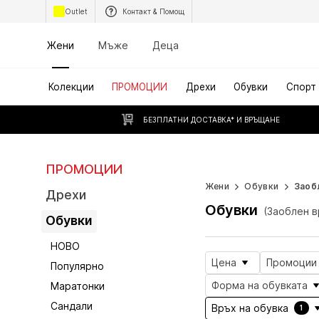
Outlet
Контакт & Помощ
Жени
Мъже
Деца
Колекции
ПРОМОЦИИ
Дрехи
Обувки
Спорт
БЕЗПЛАТНИ ДОСТАВКА* И ВРЪЩАНЕ
ПРОМОЦИИ
Безкрайно ля
Жени
Обувки
Заоб
Дрехи
Обувки
(Заоблен в
Обувки
НОВО
Цена
Промоции
Популярно
Форма на обувката
Маратонки
Сандали
Връх на обувка
1