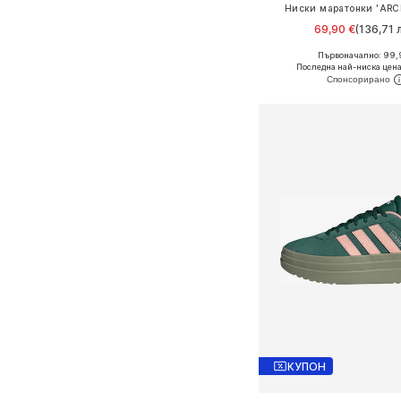
Ниски маратонки 'ARCH
69,90 €
(136,71 л
+
2
Първоначално: 99,
Предлага се в много 
Последна най-ниска цена
Добави в кошн
КУПОН