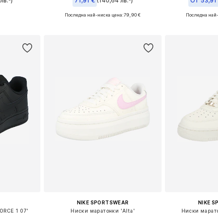
лв.³)
71,91 €
(140,64 лв.³)
От 53,91
Последна най-ниска цена:
79,90 €
Последна най-
размери
Предлага се в много размери
Предлага се
ицата
Добави в кошницата
Добави 
NIKE SPORTSWEAR
NIKE 
ORCE 1 07'
Ниски маратонки 'Alta'
Ниски марато