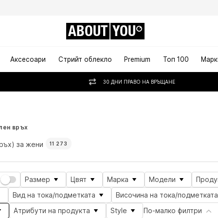
ABOUT
YOU
Аксесоари
Стрийт облекло
Premium
Топ 100
Марк
30 ДНИ ПРАВО НА ВРЪЩАНЕ
то
лен връх
ръх) за жени
11 273
Размер
Цвят
Марка
Модели
Проду
Вид на тока/подметката
Височина на тока/подметката
Атрибути на продукта
Style
По-малко филтри