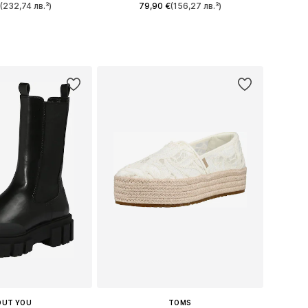
(232,74 лв.³)
79,90 €
(156,27 лв.³)
 в много размери
Предлага се в много размери
в кошницата
Добави в кошницата
OUT YOU
TOMS