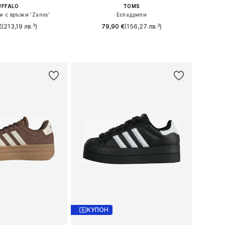
UFFALO
TOMS
 с връзки 'Zanos'
Еспадрили
€
(213,19 лв.³)
79,90 €
(156,27 лв.³)
: 37, 38, 39, 40, 41
Налични размери: 36, 36,5, 38, 38,5, 39, 40
в кошницата
Добави в кошницата
КУПОН