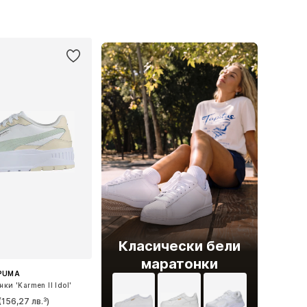
 в много размери
Предлага се в много размери
в кошницата
Добави в кошницата
Класически бели
маратонки
PUMA
ки 'Karmen II Idol'
(156,27 лв.³)