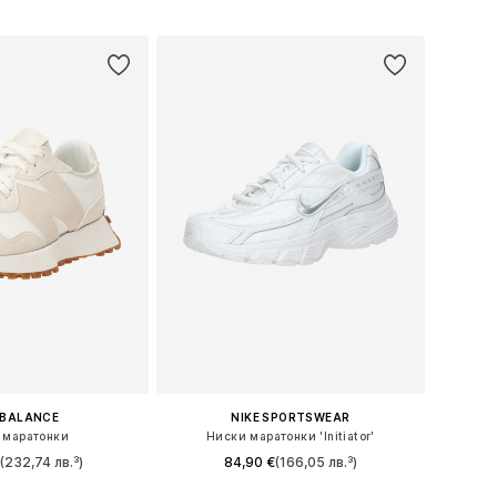
 BALANCE
NIKE SPORTSWEAR
 маратонки
Ниски маратонки 'Initiator'
(232,74 лв.³)
84,90 €
(166,05 лв.³)
+
9