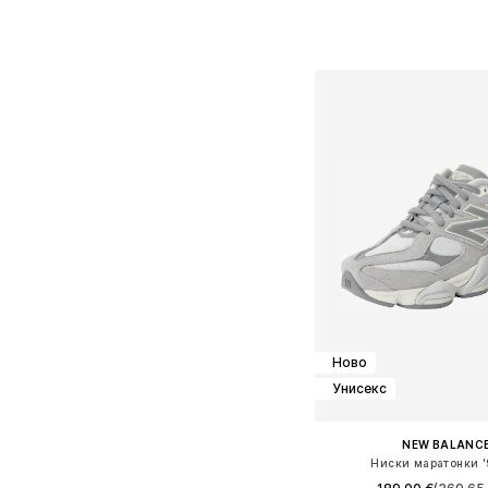
Предлага се в много 
Добави в кошн
Ново
Унисекс
NEW BALANC
Ниски маратонки '