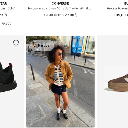
WEAR
CONVERSE
B
ourt Bold'
Ниски маратонки 'Chuck Taylor All Star Leather'
Ниски ботуши
лв.³)
79,90 €
(156,27 лв.³)
109,00 
:
79,90 €
Предлага се в много размери
Налични размери
размери
Добави в кошницата
Добави 
ицата
Nardos