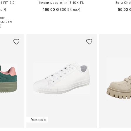
 FIT 2.0'
Ниски маратонки 'SHOX TL'
Боти Chel
в.³)
169,00 €
(330,54 лв.³)
59,90 
90 €
размери
Предлага се в много размери
Налични размери: 
:
33,96 €
ицата
Добави в кошницата
Добави 
Унисекс