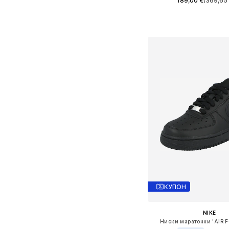
189,00 €
(369,65 
Предлага се в много 
Добави в кошн
КУПОН
NIKE
Ниски маратонки 'AIR F