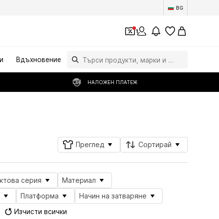
BG
1
и
Вдъхновение
НАЛОЖЕН ПЛАТЕЖ
Последвай
Преглед
Сортирай
ктова серия
Материал
Платформа
Начин на затваряне
Изчисти всички