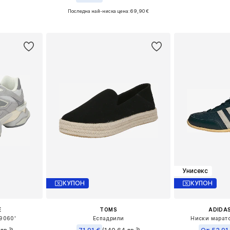
Последна най-ниска цена:
69,90 €
размери
Предлага се
Налични размери: 36, 38, 39, 40, 42
ицата
Добави 
Добави в кошницата
Унисекс
КУПОН
КУПОН
E
TOMS
ADIDAS
9060'
Еспадрили
Ниски марато