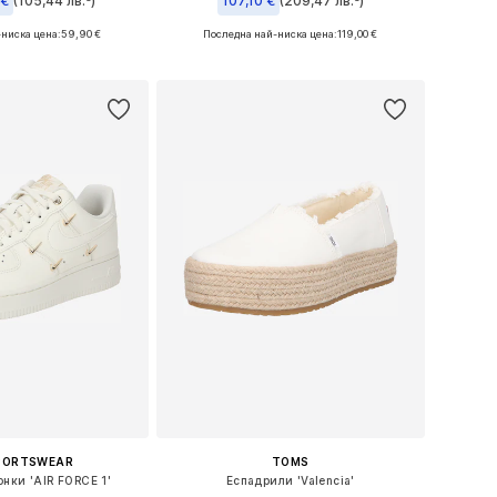
 €
(105,44 лв.³)
107,10 €
(209,47 лв.³)
ниска цена:
59,90 €
Последна най-ниска цена:
119,00 €
 в много размери
Предлага се в много размери
в кошницата
Добави в кошницата
SPORTSWEAR
TOMS
нки 'AIR FORCE 1'
Еспадрили 'Valencia'