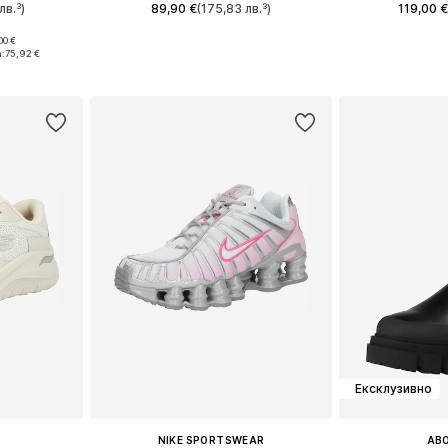
лв.³)
89,90 €
(175,83 лв.³)
119,00 €
00 €
Предлага се в много размери
Предлага се
размери
:
75,92 €
Добави в кошницата
Добави 
ицата
Ексклузивно
NIKE SPORTSWEAR
AB