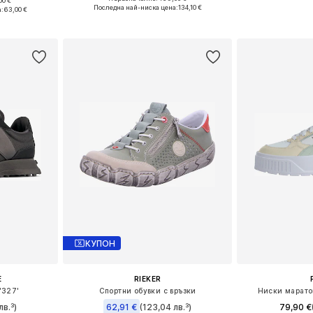
00 €
Предлага се в много размери
Предлага се
размери
Последна най-ниска цена:
134,10 €
а:
63,00 €
Добави в кошницата
Добави 
ицата
КУПОН
E
RIEKER
'327'
Спортни обувки с връзки
Ниски маратон
лв.³)
62,91 €
(123,04 лв.³)
79,90 €