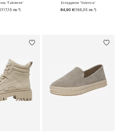
sea 'Fabienne'
Еспадрили 'Valencia'
€
(117,15 лв.³)
84,90 €
(166,05 лв.³)
36, 37, 38, 39, 40, 41
Предлага се в много размери
в кошницата
Добави в кошницата