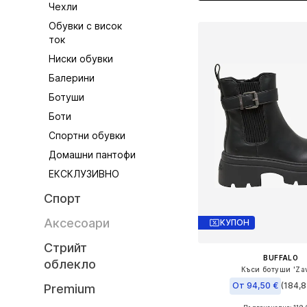
Чехли
Обувки с висок
ток
Ниски обувки
Балерини
Ботуши
Боти
Спортни обувки
Домашни пантофи
ЕКСКЛУЗИВНО
Спорт
Аксесоари
КУПОН
Стрийт
BUFFALO
облекло
Къси ботуши 'Za
От 94,50 €
(184,8
Premium