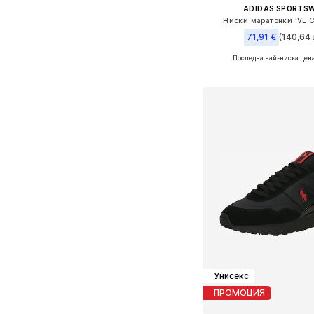
ADIDAS SPORTS
Ниски маратонки 'VL C
71,91 €
(140,64 
Последна най-ниска цена
+
5
Предлага се в много 
Добави в кошн
Унисекс
ПРОМОЦИЯ