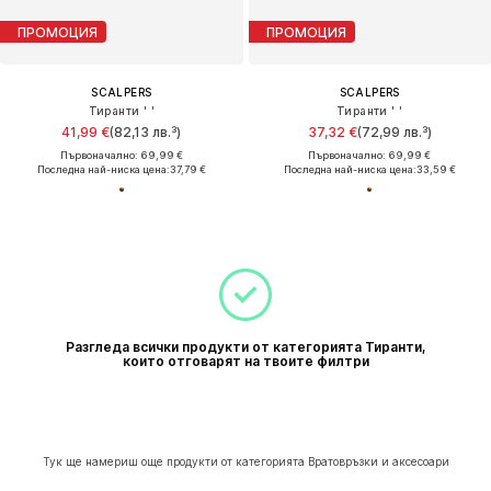
ПРОМОЦИЯ
ПРОМОЦИЯ
SCALPERS
SCALPERS
Тиранти ' '
Тиранти ' '
41,99 €
(82,13 лв.³)
37,32 €
(72,99 лв.³)
Първоначално: 69,99 €
Първоначално: 69,99 €
Последна най-ниска цена:
37,79 €
Последна най-ниска цена:
33,59 €
Разгледа всички продукти от категорията Тиранти,
които отговарят на твоите филтри
Тук ще намериш още продукти от категорията Вратовръзки и аксесоари