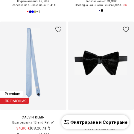
Първоначално: 49,90 €
Първоначално: 79,90 €
Последна най-ниска цена:
31,41 €
Последна най-ниска цена:
43,92 €
-9%
+
1
Premium
ПРОМОЦИЯ
CALVIN KLEIN
NEXT
Филтриране и Сортиране
Вратовръзка 'Blend Retro'
Папийонка
34,90 €
(68,26 лв.³)
17,00 €
(33,25 лв.³)