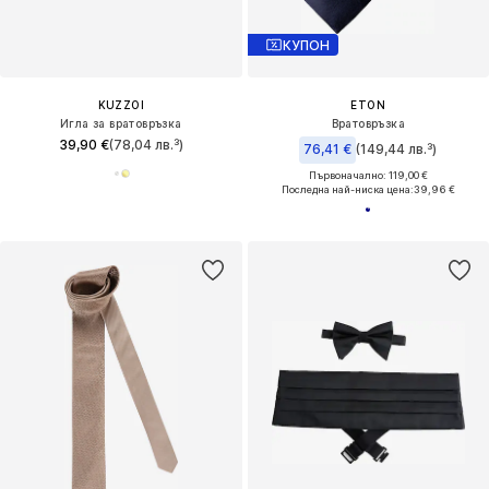
КУПОН
KUZZOI
ETON
Игла за вратовръзка
Вратовръзка
39,90 €
(78,04 лв.³)
76,41 €
(149,44 лв.³)
Първоначално: 119,00 €
Последна най-ниска цена:
39,96 €