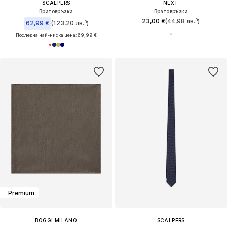
SCALPERS
NEXT
Вратовръзка
Вратовръзка
23,00 €
(44,98 лв.³)
62,99 €
(123,20 лв.³)
Последна най-ниска цена:
69,99 €
Premium
BOGGI MILANO
SCALPERS