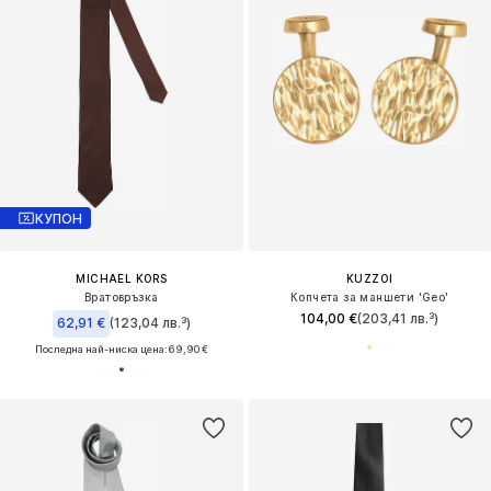
КУПОН
MICHAEL KORS
KUZZOI
Вратовръзка
Копчета за маншети 'Geo'
104,00 €
(203,41 лв.³)
62,91 €
(123,04 лв.³)
Последна най-ниска цена:
69,90 €