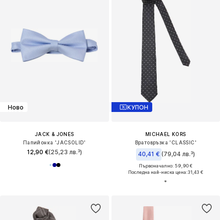
Ново
КУПОН
JACK & JONES
MICHAEL KORS
Папийонка 'JACSOLID'
Вратовръзка 'CLASSIC'
12,90 €
(25,23 лв.³)
40,41 €
(79,04 лв.³)
Първоначално: 59,90 €
Последна най-ниска цена:
31,43 €