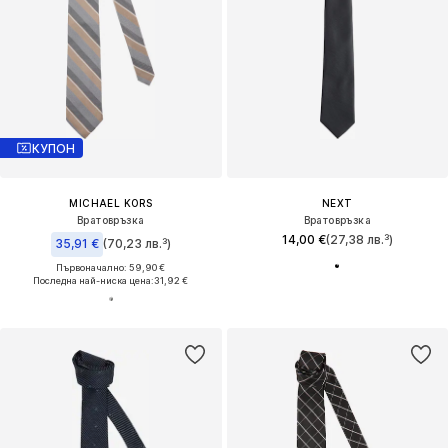
КУПОН
MICHAEL KORS
NEXT
Вратовръзка
Вратовръзка
14,00 €
(27,38 лв.³)
35,91 €
(70,23 лв.³)
Първоначално: 59,90 €
Последна най-ниска цена:
31,92 €