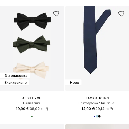
3 в опаковка
Ексклузивно
Ново
ABOUT YOU
JACK & JONES
Папийонка
Вратовръзка 'JACSolid'
19,90 €
(38,92 лв.³)
14,90 €
(29,14 лв.³)