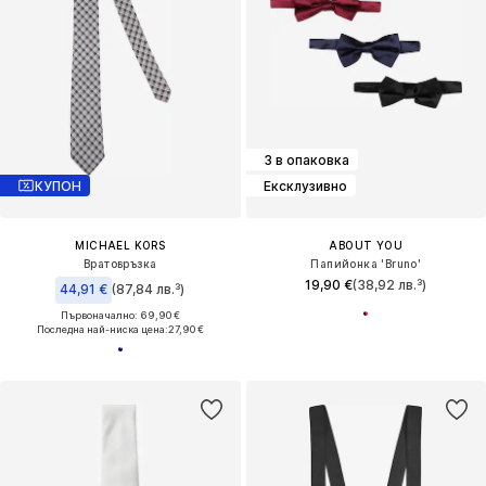
3 в опаковка
КУПОН
Ексклузивно
MICHAEL KORS
ABOUT YOU
Вратовръзка
Папийонка 'Bruno'
19,90 €
(38,92 лв.³)
44,91 €
(87,84 лв.³)
Първоначално: 69,90 €
Последна най-ниска цена:
27,90 €