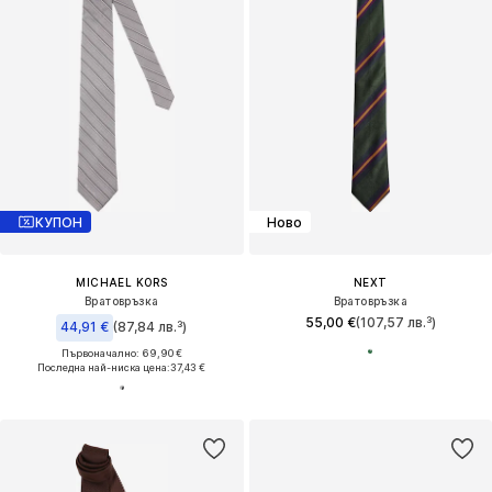
КУПОН
Ново
MICHAEL KORS
NEXT
Вратовръзка
Вратовръзка
55,00 €
(107,57 лв.³)
44,91 €
(87,84 лв.³)
Първоначално: 69,90 €
Последна най-ниска цена:
37,43 €