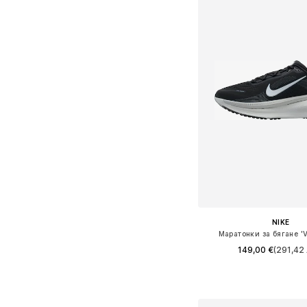
NIKE
Маратонки за бягане '
149,00 €
(291,42 
Предлага се в много 
Добави в кошн