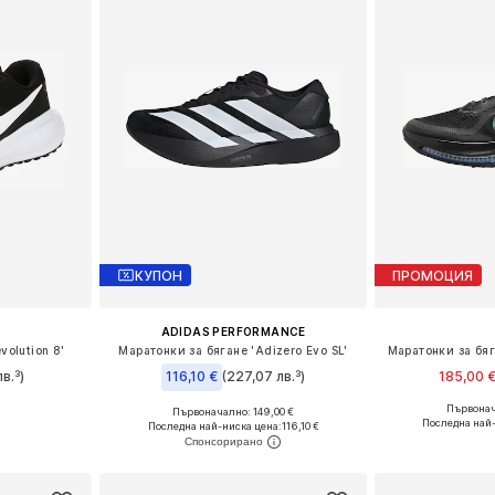
КУПОН
ПРОМОЦИЯ
ADIDAS PERFORMANCE
volution 8'
Маратонки за бягане 'Adizero Evo SL'
Маратонки за бяг
в.³)
116,10 €
(227,07 лв.³)
185,00 
Първонач
+
3
Първоначално: 149,00 €
размери
Предлага се
Предлага се в много размери
Последна най-
Последна най-ниска цена:
116,10 €
ицата
Добави 
Добави в кошницата