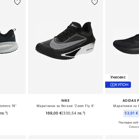
Унисекс
КУПОН
NIKE
ADIDAS 
Vomero 18'
Маратонки за бягане 'Zoom Fly 6'
Маратонки за б
лв.³)
169,00 €
(330,54 лв.³)
53,91 €
Последна най-
размери
Предлага се в много размери
Предлага се
ицата
Добави в кошницата
Добави 