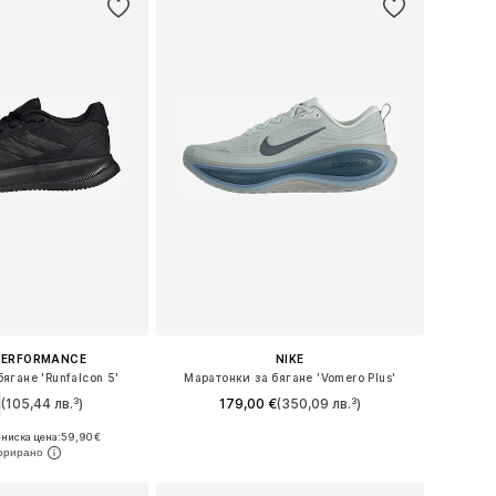
PERFORMANCE
NIKE
ягане 'Runfalcon 5'
Маратонки за бягане 'Vomero Plus'
(105,44 лв.³)
179,00 €
(350,09 лв.³)
ниска цена:
+
3
59,90 €
Предлага се в много размери
 в много размери
Добави в кошницата
в кошницата