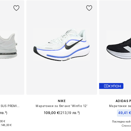
КУПОН
NIKE
ADIDAS 
Маратонки за бягане 'PEGASUS PREMIUM'
Маратонки за бягане 'Winflo 12'
Маратонки за
лв.³)
109,00 €
(213,19 лв.³)
49,41 
00 €
Последна най
размери
Предлага се в много размери
Предлага се
:
148,00 €