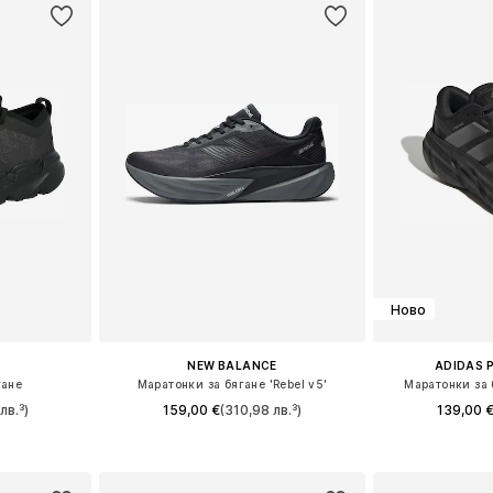
Ново
NEW BALANCE
ADIDAS 
гане
Маратонки за бягане 'Rebel v5'
Маратонки за 
лв.³)
159,00 €
(310,98 лв.³)
139,00 
размери
Предлага се в много размери
Предлага се
ицата
Добави в кошницата
Добави 