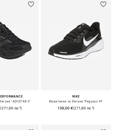
PERFORMANCE
NIKE
бягане 'ADISTAR 5'
Маратонки за бягане 'Pegasus 41'
€
(271,86 лв.³)
139,00 €
(271,86 лв.³)
 в много размери
Предлага се в много размери
в кошницата
Добави в кошницата