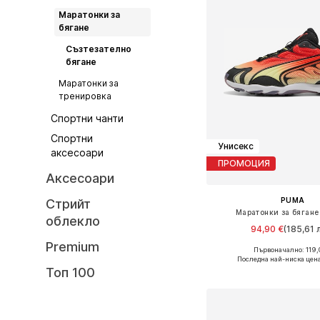
Маратонки за
бягане
Съзтезателно
бягане
Маратонки за
тренировка
Спортни чанти
Спортни
Унисекс
аксесоари
ПРОМОЦИЯ
Аксесоари
PUMA
Стрийт
Маратонки за бягане 
облекло
94,90 €
(185,61 л
Premium
Първоначално: 119,
Предлага се в много 
Последна най-ниска цена
Топ 100
Добави в кошн