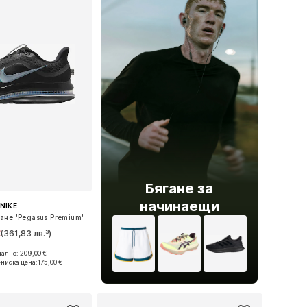
Бягане за
начинаещи
NIKE
ане 'Pegasus Premium'
€
(361,83 лв.³)
ално: 209,00 €
 в много размери
ниска цена:
175,00 €
в кошницата