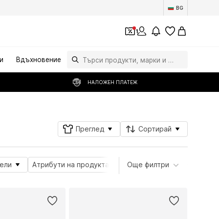
BG
1
и
Вдъхновение
НАЛОЖЕН ПЛАТЕЖ
Преглед
Сортирай
ели
Атрибути на продукта
Още филтри
Продуктова серия
В