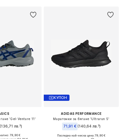
Добави в кошницата
в кошницата
КУПОН
ASICS
ADIDAS PERFORMANCE
гане 'Gel-Venture 11'
Маратонки за бягане 'Ultrarun 5'
(136,71 лв.³)
71,91 €
(140,64 лв.³)
+
3
ално: 79,90 €
Последна най-ниска цена:
79,90 €
 в много размери
Предлага се в много размери