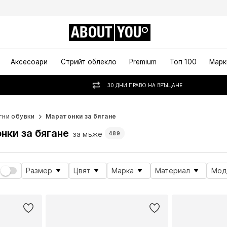
ABOUT
YOU
Аксесоари
Стрийт облекло
Premium
Топ 100
Марк
30 ДНИ ПРАВО НА ВРЪЩАНЕ
тни обувки
Маратонки за бягане
нки за бягане
за мъже
489
Размер
Цвят
Марка
Материал
Мод