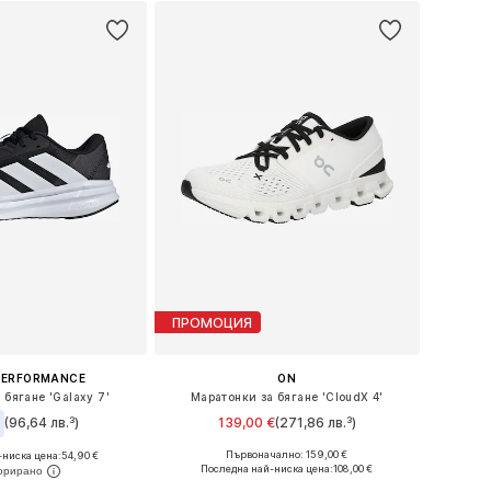
ПРОМОЦИЯ
PERFORMANCE
ON
 бягане 'Galaxy 7'
Маратонки за бягане 'CloudX 4'
€
(96,64 лв.³)
139,00 €
(271,86 лв.³)
Първоначално: 159,00 €
-ниска цена:
+
2
54,90 €
Предлага се в много размери
 в много размери
Последна най-ниска цена:
108,00 €