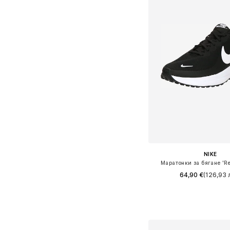
NIKE
Маратонки за бягане 'Re
64,90 €
(126,93 л
Предлага се в много 
Добави в кошн