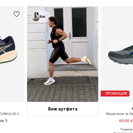
ицата
Добави в кошницата
Добави 
Rim
ПРОМОЦИЯ
Виж аутфита
Маратонки за бягане 'GEL-CUMULUS 28'
Маратонки за бя
лв.³)
69,90 €
Първонач
размери
Предлага се