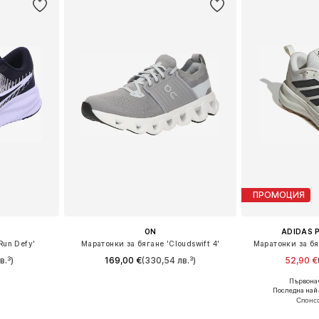
ПРОМОЦИЯ
ON
ADIDAS 
Run Defy'
Маратонки за бягане 'Cloudswift 4'
Маратонки за б
в.³)
169,00 €
(330,54 лв.³)
52,90 €
Първонач
размери
Предлага се в много размери
Предлага се
Последна най
ицата
Добави в кошницата
Добави 