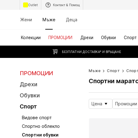
Outlet
Контакт & Помощ
Жени
Мъже
Деца
Колекции
ПРОМОЦИИ
Дрехи
Обувки
Спорт
БЕЗПЛАТНИ ДОСТАВКА* И ВРЪЩАНЕ
Мъже
Спорт
Спор
ПРОМОЦИИ
Спортни марато
Дрехи
Обувки
Цена
Промоции
Спорт
Видове спорт
Спортно облекло
Спортни обувки