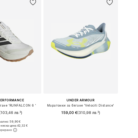
PERFORMANCE
UNDER ARMOUR
ягане 'RUNFALCON 6 '
Маратонки за бягане 'Velociti Distance'
(103,46 лв.³)
159,00 €
(310,98 лв.³)
ално: 59,90 €
 в много размери
Предлага се в много размери
-ниска цена:
42,32 €
в кошницата
Добави в кошницата