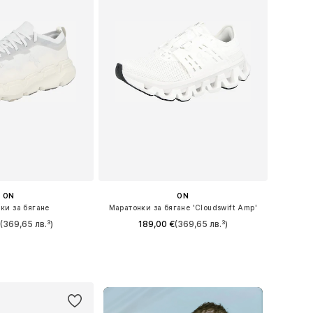
ON
ON
ки за бягане
Маратонки за бягане 'Cloudswift Amp'
€
(369,65 лв.³)
189,00 €
(369,65 лв.³)
 в много размери
Предлага се в много размери
в кошницата
Добави в кошницата