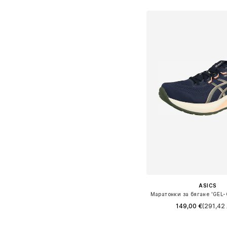
Добави в кошн
ASICS
149,00 €
(291,42 
+
4
Предлага се в много 