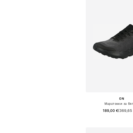
ON
Маратонки за бя
189,00 €
(369,65 
Предлага се в много 
Добави в кошн