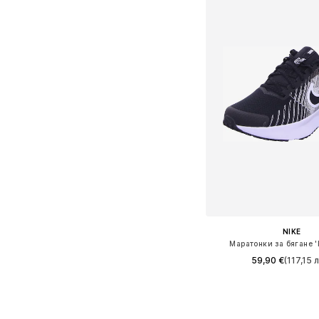
NIKE
Маратонки за бягане '
59,90 €
(117,15 л
Предлага се в много 
Добави в кошн