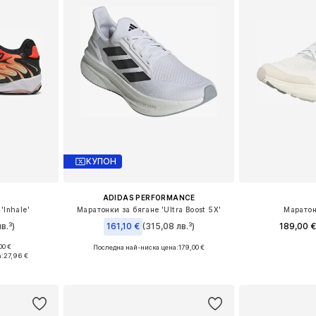
КУПОН
ADIDAS PERFORMANCE
'Inhale'
Маратонки за бягане 'Ultra Boost 5X'
Маратон
в.³)
161,10 €
(315,08 лв.³)
189,00 
00 €
Последна най-ниска цена:
179,00 €
размери
Предлага се
Предлага се в много размери
:
27,96 €
ицата
Добави 
Добави в кошницата