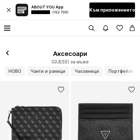
ABOUT YOU App
Към приложението
(152 700)
Аксесоари
(GUESS) за мъже
НОВО
Чанти и раници
Часовници
Портфейли и 