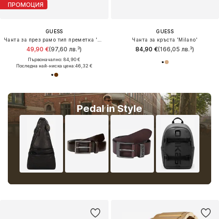
ПРОМОЦИЯ
GUESS
GUESS
Чанта за през рамо тип преметка 'MILANO'
Чанта за кръста 'Milano'
49,90 €
(97,60 лв.³)
84,90 €
(166,05 лв.³)
Първоначално: 84,90 €
Последна най-ниска цена:
46,32 €
Pedal in Style