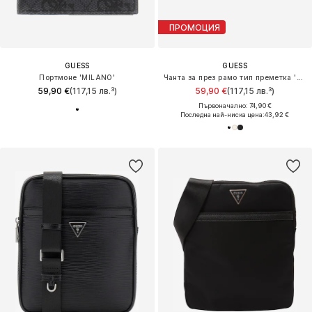
ПРОМОЦИЯ
GUESS
GUESS
Портмоне 'MILANO'
Чанта за през рамо тип преметка 'HMMILOP6150'
59,90 €
(117,15 лв.³)
59,90 €
(117,15 лв.³)
Първоначално: 74,90 €
Последна най-ниска цена:
43,92 €