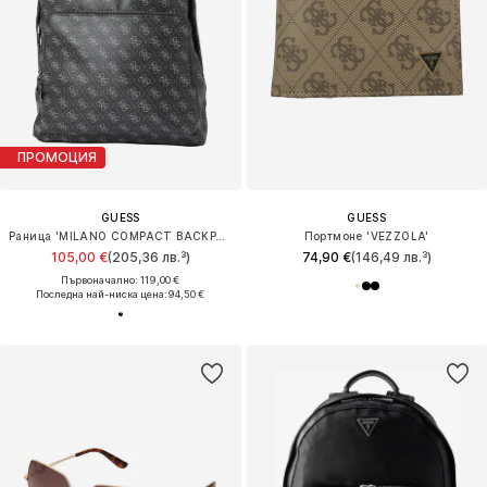
ПРОМОЦИЯ
GUESS
GUESS
Раница 'MILANO COMPACT BACKPACK'
Портмоне 'VEZZOLA'
105,00 €
(205,36 лв.³)
74,90 €
(146,49 лв.³)
Първоначално: 119,00 €
Последна най-ниска цена:
94,50 €